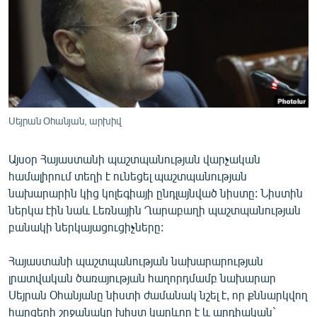
ՄԻՋԱԶԳԱՅԻՆ
ՄՇԱԿՈՒՅԹ
ՍՊՈՐՏ
ՄԵԿՆԱԲԱՆՈՒԹՅՈՒՆ
ՏՏ ԵՒ ԻՆՏԵՐՆԵՏ
Սեյրան Օհանյան, արխիվ
ԿՈՐՈՆԱՎԻՐՈՒՍ
Այսօր Հայաստանի պաշտպանության վարչական
ԱՐԽԻՎ
համալիրում տեղի է ունեցել պաշտպանության
ՏԵՍԱՆՅՈՒԹԵՐ
նախարարին կից կոլեգիայի ընդլայնված նիստը: Նիստին
ներկա էին նաև Լեռնային Ղարաբաղի պաշտպանության
ԲԱՆԱՎԵՃ
բանակի ներկայացուցիչները:
ՁԳՏԵԼՈՎ ԼԱՎԱԳՈՒՅՆԻՆ
Հայաստանի պաշտպանության նախարարության
ՓՈԴՔԱՍԹ
լրատվական ծառայության հաղորդմամբ նախարար
Սեյրան Օհանյանը նիստի ժամանակ նշել է, որ քննարկվող
Հայերեն
հարցերի շրջանակը խիստ կարևոր է և արդիական`