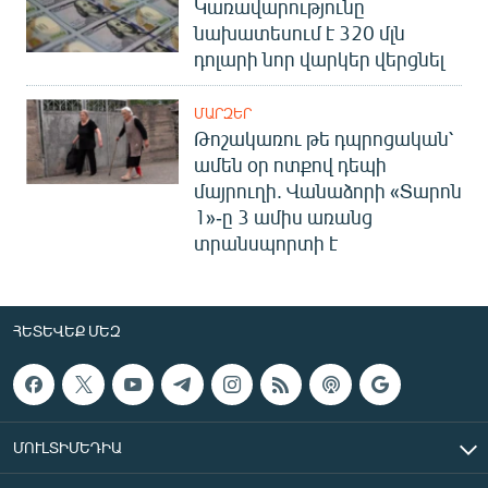
Կառավարությունը
նախատեսում է 320 մլն
դոլարի նոր վարկեր վերցնել
ՄԱՐԶԵՐ
Թոշակառու թե դպրոցական՝
ամեն օր ոտքով դեպի
մայրուղի. Վանաձորի «Տարոն
1»-ը 3 ամիս առանց
տրանսպորտի է
ՀԵՏԵՎԵՔ ՄԵԶ
ՄՈՒԼՏԻՄԵԴԻԱ