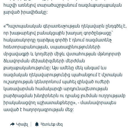
հաշվի առնելով տարածաշրջանում ռազմաքաղաքական
English
լարված իրավիճակը:
Русский
«Պաշտպանական գերատեսչության ղեկավարն ընդգծել է,
ՀԵՏԵՎԵՔ ՄԵԶ
որ խաթարելով բանակցային խաղաղ գործընթացը`
հակառակորդը դարձյալ գործի է դնում ռազմատենչ
հռետորաբանության, սպառազինությունների
մրցավազքի և կողմերի միջև վստահության մթնոլորտի
ձևավորման մեխանիզմների մերժման
քաղաքականությունը: Այս ամենը մեկ անգամ ևս
«Ազատության» բոլոր կայքերը
ռազմական ղեկավարությունից պահանջում է մշտական
ուշադրության կենտրոնում պահել զինված ուժերի
կառավարման համակարգի արդյունավետության
բարձրացման խնդիրներն ու դրանց լուծման ուղղությամբ
իրականացվող աշխատանքները», - մասնավորապես
ասված է հաղորդագրության մեջ:
Կիսվել
Հետևեք մեզ