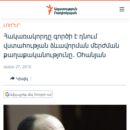
Մատչելիության
հղումներ
Անցնել
ԼՈՒՐԵՐ
հիմնական
ԱԶԱՏՈՒԹՅՈՒՆ TV
Հակառակորդը գործի է դնում
բովանդակությանը
ՀԱՅԱՍՏԱՆ
Անցնել
վստահության ձևավորման մերժման
հիմնական
ՔԱՂԱՔԱԿԱՆ
քաղաքականությունը․ Օհանյան
մենյուին
ԸՆՏՐՈՒԹՅՈՒՆՆԵՐ 2026
Որոնում
մարտ 27, 2015
ԻՐԱՎՈՒՆՔ
Կիսվել
ՀԱՍԱՐԱԿՈՒԹՅՈՒՆ
ՏՆՏԵՍՈՒԹՅՈՒՆ
Ավելացրեք մեզ Google-ում
ՂԱՐԱԲԱՂ
ՊԱՏԵՐԱԶՄԻ 6 ՇԱԲԱԹՆԵՐԸ
ՏԱՐԱԾԱՇՐՋԱՆ