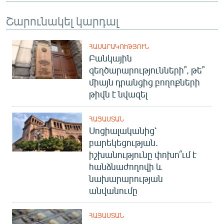
Շարունակել կարդալ
ՀԱՍԱՐԱԿՈՒԹՅՈՒՆ
Բանկային
զեղծարարությունների՞, թե՞
միայն դրանցից բողոքների
թիվն է նվազել
ՀԱՅԱՍՏԱՆ
Սոցիալականից՝
բարեկեցության.
իշխանությունը փոխո՞ւմ է
հանձնաժողովի և
նախարարության
անվանումը
ՀԱՅԱՍՏԱՆ