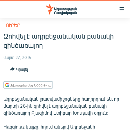
Մատչելիության
հղումներ
Անցնել
ԼՈՒՐԵՐ
հիմնական
ԱԶԱՏՈՒԹՅՈՒՆ TV
Զոհվել է ադրբեջանական բանակի
բովանդակությանը
ՀԱՅԱՍՏԱՆ
Անցնել
զինծառայող
հիմնական
ՔԱՂԱՔԱԿԱՆ
մենյուին
մարտ 27, 2015
ԸՆՏՐՈՒԹՅՈՒՆՆԵՐ 2026
Որոնում
Կիսվել
ԻՐԱՎՈՒՆՔ
ՀԱՍԱՐԱԿՈՒԹՅՈՒՆ
Ավելացրեք մեզ Google-ում
ՏՆՏԵՍՈՒԹՅՈՒՆ
Ադրբեջանական լրատվամիջոցները հաղորդում են, որ
ՂԱՐԱԲԱՂ
մարտի 26-ին զոհվել է ադրբեջանական բանակի
զինծառայող Քյազիմով Էտիբար Խուդավի օղլուն:
ՊԱՏԵՐԱԶՄԻ 6 ՇԱԲԱԹՆԵՐԸ
ՏԱՐԱԾԱՇՐՋԱՆ
Haqqin.az կայքը, հղում անելով Ադրբեջանի