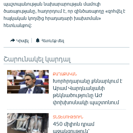
պաշտպանության նախարարության մամուլի
ՄԻՋԱԶԳԱՅԻՆ
ծառայությանը, հաղորդում է, որ զինծառայողը «զոհվել է
ՄՇԱԿՈՒՅԹ
հայկական կողմից հրադադարի խախտման»
հետևանքով:
ՍՊՈՐՏ
ՄԵԿՆԱԲԱՆՈՒԹՅՈՒՆ
Կիսվել
Հետևեք մեզ
ՏՏ ԵՒ ԻՆՏԵՐՆԵՏ
Շարունակել կարդալ
ԿՈՐՈՆԱՎԻՐՈՒՍ
ԱՐԽԻՎ
ՔԱՂԱՔԱԿԱՆ
ՏԵՍԱՆՅՈՒԹԵՐ
Խորհրդարանը քննարկում է
Արամ Վարդևանյանի
ԲԱՆԱՎԵՃ
թեկնածությունը ԱԺ
ՁԳՏԵԼՈՎ ԼԱՎԱԳՈՒՅՆԻՆ
փոխխոսնակի պաշտոնում
ՓՈԴՔԱՍԹ
ՏՆՏԵՍՈՒԹՅՈՒՆ
450 միլիոն դրամ
Հայերեն
աջակցություն՝