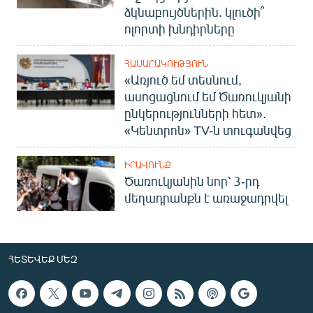
ձկնաբույծներին. կլուծի՞
English
ոլորտի խնդիրները
Русский
ՀԱՍԱՐԱԿՈՒԹՅՈՒՆ
ՀԵՏԵՎԵՔ ՄԵԶ
«Առյուծ եմ տեսնում,
ասոցացնում եմ Ծառուկյանի
ընկերությունների հետ».
«Կենտրոն» TV-ն տուգանվեց
ԻՐԱՎՈՒՆՔ
«Ազատության» բոլոր կայքերը
Ծառուկյանին նոր՝ 3-րդ
մեղադրանքն է առաջադրվել
ՀԵՏԵՎԵՔ ՄԵԶ