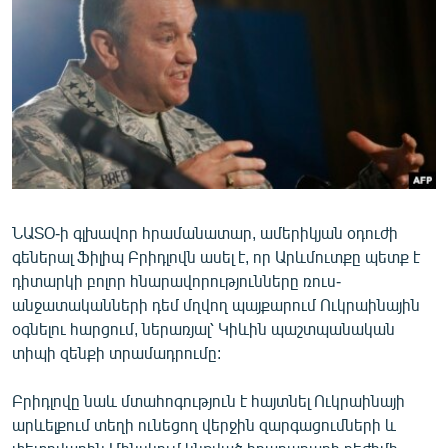
ՄԻՋԱԶԳԱՅԻՆ
ՄՇԱԿՈՒՅԹ
ՍՊՈՐՏ
ՄԵԿՆԱԲԱՆՈՒԹՅՈՒՆ
ՏՏ ԵՒ ԻՆՏԵՐՆԵՏ
ԿՈՐՈՆԱՎԻՐՈՒՍ
ՆԱՏՕ-ի գլխավոր հրամանատար, ամերիկյան օդուժի
ԱՐԽԻՎ
գեներալ Ֆիլիպ Բրիդլովն ասել է, որ Արևմուտքը պետք է
ՏԵՍԱՆՅՈՒԹԵՐ
դիտարկի բոլոր հնարավորությունները ռուս-
անջատականների դեմ մղվող պայքարում Ուկրաինային
ԲԱՆԱՎԵՃ
օգնելու հարցում, ներառյալ՝ Կիևին պաշտպանական
ՁԳՏԵԼՈՎ ԼԱՎԱԳՈՒՅՆԻՆ
տիպի զենքի տրամադրումը:
ՓՈԴՔԱՍԹ
Բրիդլովը նաև մտահոգություն է հայտնել Ուկրաինայի
արևելքում տեղի ունեցող վերջին զարգացումների և
Հայերեն