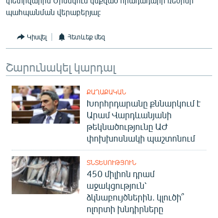
փետրվարին Մինսկում կնքված հրադադարի ռեժիմի
English
պահպանման վերաբերյալ:
Русский
Կիսվել
Հետևեք մեզ
ՀԵՏԵՎԵՔ ՄԵԶ
Շարունակել կարդալ
ՔԱՂԱՔԱԿԱՆ
Խորհրդարանը քննարկում է
Արամ Վարդևանյանի
«Ազատության» բոլոր կայքերը
թեկնածությունը ԱԺ
փոխխոսնակի պաշտոնում
ՏՆՏԵՍՈՒԹՅՈՒՆ
450 միլիոն դրամ
աջակցություն՝
ձկնաբույծներին. կլուծի՞
ոլորտի խնդիրները