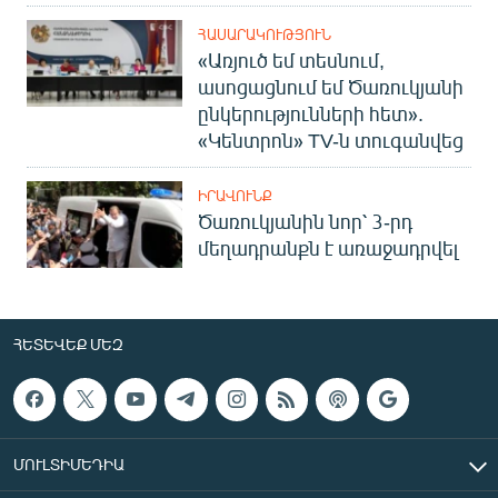
ՀԱՍԱՐԱԿՈՒԹՅՈՒՆ
«Առյուծ եմ տեսնում,
ասոցացնում եմ Ծառուկյանի
ընկերությունների հետ».
«Կենտրոն» TV-ն տուգանվեց
ԻՐԱՎՈՒՆՔ
Ծառուկյանին նոր՝ 3-րդ
մեղադրանքն է առաջադրվել
ՀԵՏԵՎԵՔ ՄԵԶ
ՄՈՒԼՏԻՄԵԴԻԱ