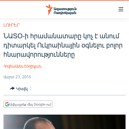
Մատչելիության
հղումներ
Անցնել
ԼՈՒՐԵՐ
հիմնական
ԱԶԱՏՈՒԹՅՈՒՆ TV
ՆԱՏՕ-ի հրամանատարը կոչ է անում
բովանդակությանը
ՀԱՅԱՍՏԱՆ
Անցնել
դիտարկել Ուկրաինային օգնելու բոլոր
հիմնական
ՔԱՂԱՔԱԿԱՆ
հնարավորությունները
մենյուին
ԸՆՏՐՈՒԹՅՈՒՆՆԵՐ 2026
Որոնում
Հովհաննես Շողիկյան
ԻՐԱՎՈՒՆՔ
մարտ 23, 2015
ՀԱՍԱՐԱԿՈՒԹՅՈՒՆ
Կիսվել
ՏՆՏԵՍՈՒԹՅՈՒՆ
ՂԱՐԱԲԱՂ
Ավելացրեք մեզ Google-ում
ՊԱՏԵՐԱԶՄԻ 6 ՇԱԲԱԹՆԵՐԸ
ՏԱՐԱԾԱՇՐՋԱՆ