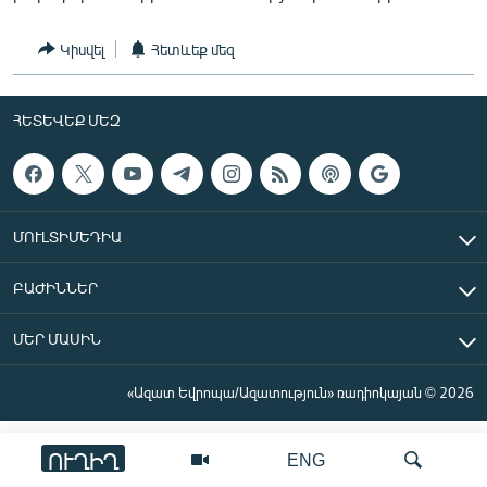
ՄԻՋԱԶԳԱՅԻՆ
Կիսվել
Հետևեք մեզ
ՄՇԱԿՈՒՅԹ
ՍՊՈՐՏ
ՀԵՏԵՎԵՔ ՄԵԶ
ՄԵԿՆԱԲԱՆՈՒԹՅՈՒՆ
ՏՏ ԵՒ ԻՆՏԵՐՆԵՏ
ԿՈՐՈՆԱՎԻՐՈՒՍ
ՄՈՒԼՏԻՄԵԴԻԱ
ԱՐԽԻՎ
ԲԱԺԻՆՆԵՐ
ՏԵՍԱՆՅՈՒԹԵՐ
ԲԱՆԱՎԵՃ
ՄԵՐ ՄԱՍԻՆ
ՁԳՏԵԼՈՎ ԼԱՎԱԳՈՒՅՆԻՆ
«Ազատ Եվրոպա/Ազատություն» ռադիոկայան © 2026
ՓՈԴՔԱՍԹ
ՈՒՂԻՂ
ENG
Հայերեն