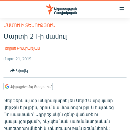
Մատչելիության
հղումներ
Անցնել
ՄԱՄՈՒԼԻ ՏԵՍՈՒԹՅՈՒՆ
հիմնական
ԱԶԱՏՈՒԹՅՈՒՆ TV
Մարտի 21-ի մամուլ
բովանդակությանը
ՀԱՅԱՍՏԱՆ
Անցնել
Հեղինե Բունիաթյան
հիմնական
ՔԱՂԱՔԱԿԱՆ
մենյուին
մարտ 21, 2015
ԸՆՏՐՈՒԹՅՈՒՆՆԵՐ 2026
Որոնում
Կիսվել
ԻՐԱՎՈՒՆՔ
ՀԱՍԱՐԱԿՈՒԹՅՈՒՆ
Ավելացրեք մեզ Google-ում
ՏՆՏԵՍՈՒԹՅՈՒՆ
Թերթերն այսօր անդրադարձել են Սերժ Սարգսյանի
ՂԱՐԱԲԱՂ
վերջին ելույթին, որում նա մտահոգություն հայտնեց
ՊԱՏԵՐԱԶՄԻ 6 ՇԱԲԱԹՆԵՐԸ
Ռուսաստանի՝ Ադրբեջանին զենք վաճառելու
կապակցությամբ, ինչպես նաև սահմանադրական
ՏԱՐԱԾԱՇՐՋԱՆ
բարեփոխումների և տնտեսաության թեմաներին: