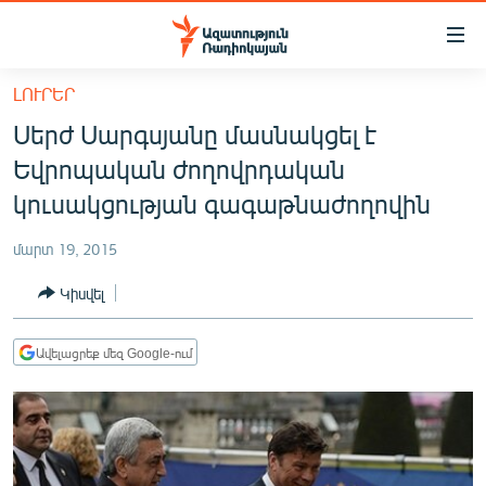
Մատչելիության
հղումներ
Անցնել
ԼՈՒՐԵՐ
հիմնական
ԱԶԱՏՈՒԹՅՈՒՆ TV
Սերժ Սարգսյանը մասնակցել է
բովանդակությանը
ՀԱՅԱՍՏԱՆ
Անցնել
Եվրոպական ժողովրդական
հիմնական
ՔԱՂԱՔԱԿԱՆ
կուսակցության գագաթնաժողովին
մենյուին
ԸՆՏՐՈՒԹՅՈՒՆՆԵՐ 2026
Որոնում
մարտ 19, 2015
ԻՐԱՎՈՒՆՔ
Կիսվել
ՀԱՍԱՐԱԿՈՒԹՅՈՒՆ
ՏՆՏԵՍՈՒԹՅՈՒՆ
Ավելացրեք մեզ Google-ում
ՂԱՐԱԲԱՂ
ՊԱՏԵՐԱԶՄԻ 6 ՇԱԲԱԹՆԵՐԸ
ՏԱՐԱԾԱՇՐՋԱՆ