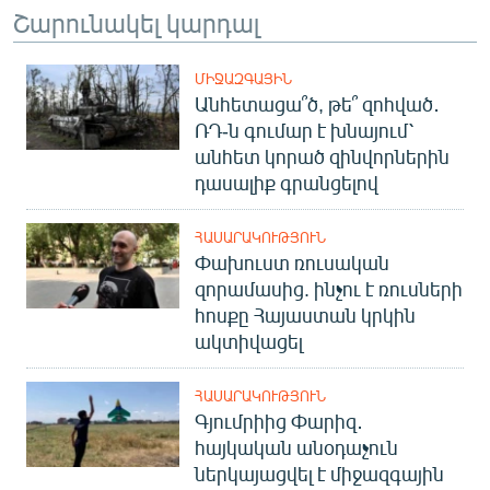
Շարունակել կարդալ
ՄԻՋԱԶԳԱՅԻՆ
Անհետացա՞ծ, թե՞ զոհված․
ՌԴ-ն գումար է խնայում՝
անհետ կորած զինվորներին
դասալիք գրանցելով
ՀԱՍԱՐԱԿՈՒԹՅՈՒՆ
Փախուստ ռուսական
զորամասից. ինչու է ռուսների
հոսքը Հայաստան կրկին
ակտիվացել
ՀԱՍԱՐԱԿՈՒԹՅՈՒՆ
Գյումրիից Փարիզ․
հայկական անօդաչուն
ներկայացվել է միջազգային