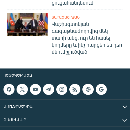
ցուցահանդեսում
ՏԱՐԱԾԱՇՐՋԱՆ
Վաշինգտոնյան
գագաթնաժողովից մեկ
տարի անց. ուր են հասել
կողմերը և ինչ հարցեր են դեռ
մնում չլուծված
ՀԵՏԵՎԵՔ ՄԵԶ
ՄՈՒԼՏԻՄԵԴԻԱ
ԲԱԺԻՆՆԵՐ