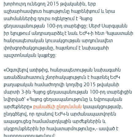
խորհուրդ ունեցող 2015 թվականին, երբ
English
աշխարհասփյուռ հայությունը հայրենիքում և նրա
Русский
սահմաններից դուրս ոգեկոչում է Հայոց
ցեղասպանության 100-րդ տարելիցը: Սերժ Սարգսյանն
իր ելույթում անդրադարձել է նաև ԵԺԿ-ի հետ Հայաստանի
ՀԵՏԵՎԵՔ ՄԵԶ
հանրապետական կուսակցության արդյունավետ
փոխգործակցությանը, հայտնում է նախագահի
պաշտոնական կայքէջը։
«Օգտվելով առիթից, հանրապետության նախագահն
«Ազատության» բոլոր կայքերը
առանձնահատուկ շնորհակալություն է հայտնել ԵԺԿ
քաղաքական համաժողովի կողմից 2015 թվականի
մարտի 3-ին Հայոց ցեղասպանության 100-րդ տարելիցին
նվիրված՝ «Հայոց ցեղասպանությունը և եվրոպական
արժեքները»
բանաձևի ընդունման
կապակցությամբ,
ընդգծելով, որ դրանով ԵԺԿ-ն արժանապատվորեն
ապացուցեց համամարդկային արժեքներին և
սկզբունքներին իր հավատարմությունը»,- ասված է
հաղորդագրությունում։