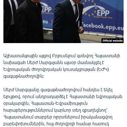
ՄԻՋԱԶԳԱՅԻՆ
ՄՇԱԿՈՒՅԹ
ՍՊՈՐՏ
ՄԵԿՆԱԲԱՆՈՒԹՅՈՒՆ
ՏՏ ԵՒ ԻՆՏԵՐՆԵՏ
Աշխատանքային այցով Բրյուսելում գտնվող Հայաստանի
ԿՈՐՈՆԱՎԻՐՈՒՍ
նախագահ Սերժ Սարգսյանն այսօր մասնակցել է
ԱՐԽԻՎ
Եվրոպական ժողովրդական կուսակցության (ԵԺԿ)
գագաթնաժողովին:
ՏԵՍԱՆՅՈՒԹԵՐ
ԲԱՆԱՎԵՃ
Սերժ Սարգսյանը գագաթնաժողովում հանդես է եկել
ելույթով, որում անդրադարձել է Հայաստանի եվրոպական
ՁԳՏԵԼՈՎ ԼԱՎԱԳՈՒՅՆԻՆ
օրակարգին, Հայաստան-Եվրամիություն
ՓՈԴՔԱՍԹ
հարաբերություններում կարևոր տեղ զբաղեցնող՝
Հայաստանում տարբեր ոլորտներում իրականացվող
Հայերեն
բարեփոխումներին, հայ ժողովրդի համար հատուկ