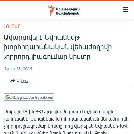
Մատչելիության
հղումներ
Անցնել
ԼՈՒՐԵՐ
հիմնական
ԱԶԱՏՈՒԹՅՈՒՆ TV
Ավարտվել է Եվրանեսթ
բովանդակությանը
ՀԱՅԱՍՏԱՆ
Անցնել
խորհրդարանական վեհաժողովի
հիմնական
ՔԱՂԱՔԱԿԱՆ
չորրորդ լիագումար նիստը
մենյուին
ԸՆՏՐՈՒԹՅՈՒՆՆԵՐ 2026
Որոնում
մարտ 18, 2015
ԻՐԱՎՈՒՆՔ
Կիսվել
ՀԱՍԱՐԱԿՈՒԹՅՈՒՆ
ՏՆՏԵՍՈՒԹՅՈՒՆ
Ավելացրեք մեզ Google-ում
ՂԱՐԱԲԱՂ
Մարտի 18-ին ՀՀ Ազգային ժողովում աշխատանքն է
ՊԱՏԵՐԱԶՄԻ 6 ՇԱԲԱԹՆԵՐԸ
շարունակել Եվրանեսթ խորհրդարանական վեհաժողովի
չորրորդ լիագումար նիստը, որը վարել են Եվրանեսթ ԽՎ
ՏԱՐԱԾԱՇՐՋԱՆ
համանախագահներ Հեյդի Հաուտալան և Բորիս