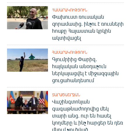
ՀԱՍԱՐԱԿՈՒԹՅՈՒՆ
Փախուստ ռուսական
զորամասից. ինչու է ռուսների
հոսքը Հայաստան կրկին
ակտիվացել
ՀԱՍԱՐԱԿՈՒԹՅՈՒՆ
Գյումրիից Փարիզ․
հայկական անօդաչուն
ներկայացվել է միջազգային
ցուցահանդեսում
ՏԱՐԱԾԱՇՐՋԱՆ
Վաշինգտոնյան
գագաթնաժողովից մեկ
տարի անց. ուր են հասել
կողմերը և ինչ հարցեր են դեռ
մնում չլուծված