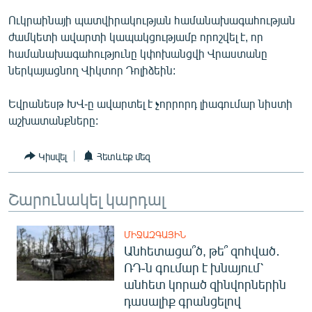
English
Ուկրաինայի պատվիրակության համանախագահության
ժամկետի ավարտի կապակցությամբ որոշվել է, որ
Русский
համանախագահությունը կփոխանցվի Վրաստանը
ներկայացնող Վիկտոր Դոլիձեին:
ՀԵՏԵՎԵՔ ՄԵԶ
Եվրանեսթ ԽՎ-ը ավարտել է չորրորդ լիագումար նիստի
աշխատանքները:
Կիսվել
Հետևեք մեզ
«Ազատության» բոլոր կայքերը
Շարունակել կարդալ
ՄԻՋԱԶԳԱՅԻՆ
Անհետացա՞ծ, թե՞ զոհված․
ՌԴ-ն գումար է խնայում՝
անհետ կորած զինվորներին
դասալիք գրանցելով