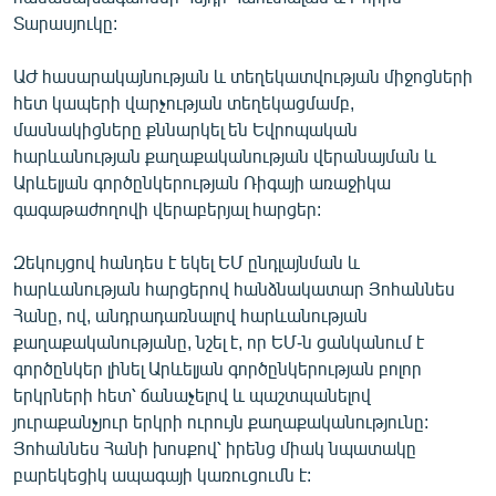
ՄԻՋԱԶԳԱՅԻՆ
Տարասյուկը:
ՄՇԱԿՈՒՅԹ
ԱԺ հասարակայնության և տեղեկատվության միջոցների
ՍՊՈՐՏ
հետ կապերի վարչության տեղեկացմամբ,
մասնակիցները քննարկել են Եվրոպական
ՄԵԿՆԱԲԱՆՈՒԹՅՈՒՆ
հարևանության քաղաքականության վերանայման և
ՏՏ ԵՒ ԻՆՏԵՐՆԵՏ
Արևելյան գործընկերության Ռիգայի առաջիկա
գագաթաժողովի վերաբերյալ հարցեր:
ԿՈՐՈՆԱՎԻՐՈՒՍ
ԱՐԽԻՎ
Զեկույցով հանդես է եկել ԵՄ ընդլայնման և
հարևանության հարցերով հանձնակատար Յոհաննես
ՏԵՍԱՆՅՈՒԹԵՐ
Հանը, ով, անդրադառնալով հարևանության
ԲԱՆԱՎԵՃ
քաղաքականությանը, նշել է, որ ԵՄ-ն ցանկանում է
գործընկեր լինել Արևելյան գործընկերության բոլոր
ՁԳՏԵԼՈՎ ԼԱՎԱԳՈՒՅՆԻՆ
երկրների հետ՝ ճանաչելով և պաշտպանելով
ՓՈԴՔԱՍԹ
յուրաքանչյուր երկրի ուրույն քաղաքականությունը:
Յոհաննես Հանի խոսքով՝ իրենց միակ նպատակը
բարեկեցիկ ապագայի կառուցումն է:
Հայերեն