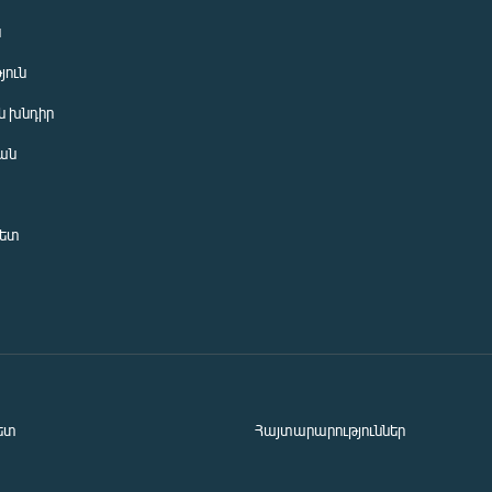
ն
յուն
 խնդիր
ան
նետ
ետ
Հայտարարություններ