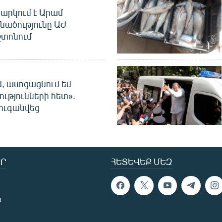
արկում է Արամ
նածությունը ԱԺ
տոնում
մ, ասոցացնում եմ
ությունների հետ».
ուգանվեց
Ր
ՀԵՏԵՎԵՔ ՄԵԶ
ն