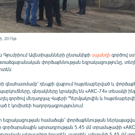
ի, 2015թ.
ին Գյումրիում Ավետիսյանների ընտանիքի
սպանդի
գործով ստ
տաձգաբանական փորձաքննության եզրակացությունը, տեղե
իտեն։
ի գնահատմամբ՝ դեպքի վայրում հայտնաբերված և փորձաք
արկուճները, գնդակները կրակվել են «АКС-74» տեսակի ին
ղել գործով մեղադրյալ Վալերի Պերմյակովին և հայտնաբերվե
սված է կոմիտեի հաղորդագրությունում։
 եզրակացության համաձայն՝ փորձաքննության ներկայացվ
 գործարանային արտադրության 5.45 մմ տրամաչափի «АКС
մարտական ակոսափող հրազեն, սարքին, պիտանի 5.45 մմ 