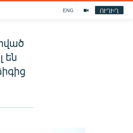
ՈՒՂԻՂ
ENG
րված
լ են
ձիգից