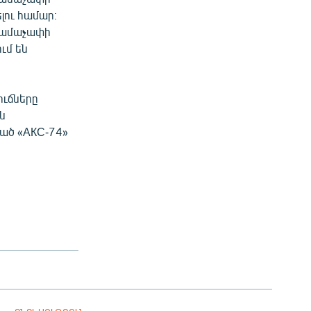
ու համար։
րամաչափի
ւմ են
ուճները
ն
ված «АКС-74»