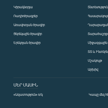
Կիրակնօրյա
Տնտեսությու
Ռադիոծրագրեր
Հասարակութ
Առավոտյան ծրագիր
Ղարաբաղյան
Ցերեկային ծրագիր
Տարածաշրջ
Հայերեն
Երեկոյան ծրագիր
Միջազգային
English
ՏՏ և Ինտեր
Русский
Մշակույթ
ՀԵՏԵՎԵՔ ՄԵԶ
Արխիվ
ՄԵՐ ՄԱՍԻՆ
«Ազատություն» ռ/կ
Կապը մեզ հ
«Ազատության» բոլոր կայքերը