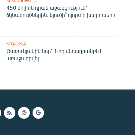
ՏՆՏԵՍՈՒԹՅՈՒՆ
450 միլիոն դրամ աջակցություն՝
ձկնաբույծներին. կլուծի՞ ոլորտի խնդիրները
ԻՐԱՎՈՒՆՔ
Ծառուկյանին նոր՝ 3-րդ մեղադրանքն է
առաջադրվել