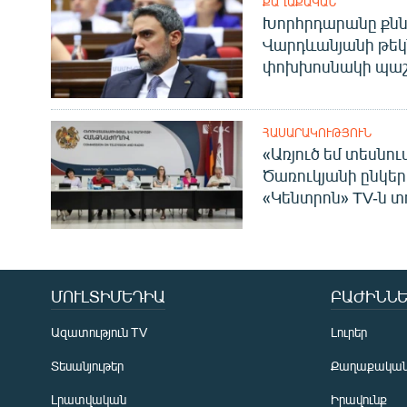
ՔԱՂԱՔԱԿԱՆ
Խորհրդարանը քնն
Վարդևանյանի թեկ
փոխխոսնակի պաշ
ՀԱՍԱՐԱԿՈՒԹՅՈՒՆ
«Առյուծ եմ տեսնու
Ծառուկյանի ընկեր
«Կենտրոն» TV-ն տ
ՄՈՒԼՏԻՄԵԴԻԱ
ԲԱԺԻՆՆԵ
Ազատություն TV
Լուրեր
Տեսանյութեր
Քաղաքակա
Լրատվական
Իրավունք