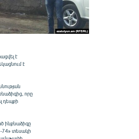
ացվել է
կացնում է
ննության
քնաձիգից, որը
լ դեպքի
ած ինքնաձիգը
-74» տեսակի
տրամաչափի