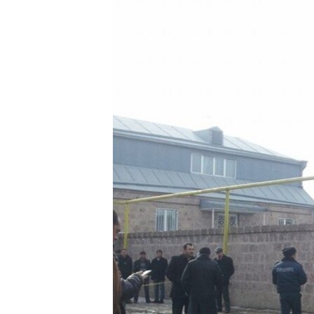
ՄԻՋԱԶԳԱՅԻՆ
ՄՇԱԿՈՒՅԹ
ՍՊՈՐՏ
ՄԵԿՆԱԲԱՆՈՒԹՅՈՒՆ
ՏՏ ԵՒ ԻՆՏԵՐՆԵՏ
ԿՈՐՈՆԱՎԻՐՈՒՍ
ԱՐԽԻՎ
ՏԵՍԱՆՅՈՒԹԵՐ
ԲԱՆԱՎԵՃ
ՁԳՏԵԼՈՎ ԼԱՎԱԳՈՒՅՆԻՆ
ՓՈԴՔԱՍԹ