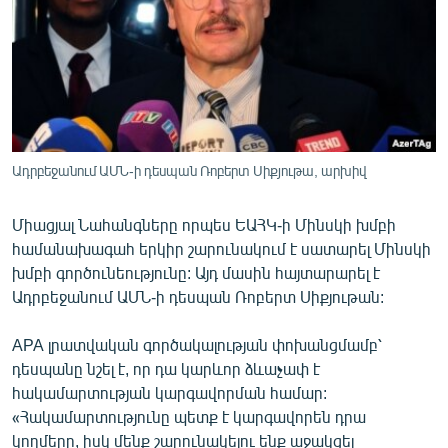
ՄԻՋԱԶԳԱՅԻՆ
ՄՇԱԿՈՒՅԹ
ՍՊՈՐՏ
ՄԵԿՆԱԲԱՆՈՒԹՅՈՒՆ
ՏՏ ԵՒ ԻՆՏԵՐՆԵՏ
Ադրբեջանում ԱՄՆ-ի դեսպան Ռոբերտ Սիքյութա, արխիվ
ԿՈՐՈՆԱՎԻՐՈՒՍ
Միացյալ Նահանգները որպես ԵԱՀԿ-ի Մինսկի խմբի
ԱՐԽԻՎ
համանախագահ երկիր շարունակում է սատարել Մինսկի
ՏԵՍԱՆՅՈՒԹԵՐ
խմբի գործունեությունը: Այդ մասին հայտարարել է
Ադրբեջանում ԱՄՆ-ի դեսպան Ռոբերտ Սիքյութան:
ԲԱՆԱՎԵՃ
ՁԳՏԵԼՈՎ ԼԱՎԱԳՈՒՅՆԻՆ
APA լրատվական գործակալության փոխանցմամբ՝
դեսպանը նշել է, որ դա կարևոր ձևաչափ է
ՓՈԴՔԱՍԹ
հակամարտության կարգավորման համար:
«Հակամարտությունը պետք է կարգավորեն դրա
Հայերեն
կողմերը, իսկ մենք շարունակելու ենք աջակցել