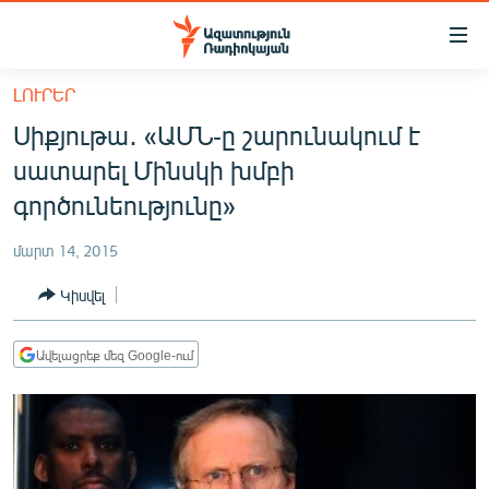
Մատչելիության
հղումներ
Անցնել
ԼՈՒՐԵՐ
հիմնական
ԱԶԱՏՈՒԹՅՈՒՆ TV
Սիքյութա․ «ԱՄՆ-ը շարունակում է
բովանդակությանը
ՀԱՅԱՍՏԱՆ
Անցնել
սատարել Մինսկի խմբի
հիմնական
ՔԱՂԱՔԱԿԱՆ
գործունեությունը»
մենյուին
ԸՆՏՐՈՒԹՅՈՒՆՆԵՐ 2026
Որոնում
մարտ 14, 2015
ԻՐԱՎՈՒՆՔ
Կիսվել
ՀԱՍԱՐԱԿՈՒԹՅՈՒՆ
ՏՆՏԵՍՈՒԹՅՈՒՆ
Ավելացրեք մեզ Google-ում
ՂԱՐԱԲԱՂ
ՊԱՏԵՐԱԶՄԻ 6 ՇԱԲԱԹՆԵՐԸ
ՏԱՐԱԾԱՇՐՋԱՆ