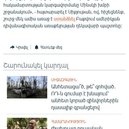
հակամարտության կարգավորմանը Մինսկի խմբի
English
շրջանակում», - հայտարարել է Սիքյութան, ով, հիշեցնենք,
Русский
շուրջ մեկ ամիս առաջ է
ստանձնել
Բաքվում ամերիկյան
դիվանագիտական առաքելության ղեկավարի պաշտոնը:
ՀԵՏԵՎԵՔ ՄԵԶ
Կիսվել
Հետևեք մեզ
Շարունակել կարդալ
«Ազատության» բոլոր կայքերը
ՄԻՋԱԶԳԱՅԻՆ
Անհետացա՞ծ, թե՞ զոհված․
ՌԴ-ն գումար է խնայում՝
անհետ կորած զինվորներին
դասալիք գրանցելով
ՀԱՍԱՐԱԿՈՒԹՅՈՒՆ
Փախուստ ռուսական