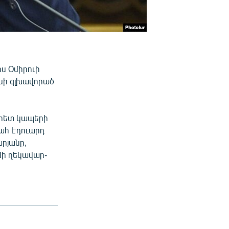
ս Օմիրուի
նի գլխավորած
 հետ կապերի
ահ Էդուարդ
րյանը,
մի ղեկավար-