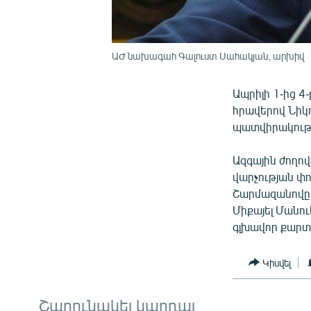
ԱԺ նախագահ Գալուստ Սահակյան, արխիվ
Ապրիլի 1-ից 
հրավերով Նիկ
պատվիրակությ
Ազգային ժողո
վարչության փ
Շարմազանովը
Միքայել Մանու
գլխավոր քարտ
Կիսվել
Շարունակել կարդալ