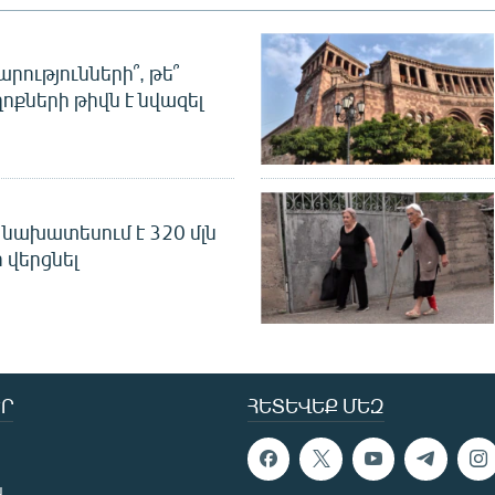
րությունների՞, թե՞
ոքների թիվն է նվազել
նախատեսում է 320 մլն
 վերցնել
Ր
ՀԵՏԵՎԵՔ ՄԵԶ
ն