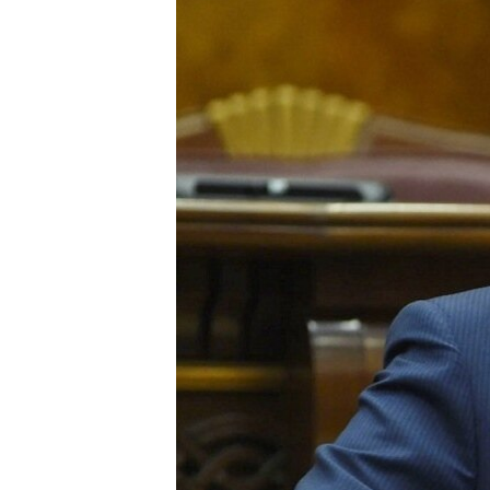
ՄԻՋԱԶԳԱՅԻՆ
ՄՇԱԿՈՒՅԹ
ՍՊՈՐՏ
ՄԵԿՆԱԲԱՆՈՒԹՅՈՒՆ
ՏՏ ԵՒ ԻՆՏԵՐՆԵՏ
ԿՈՐՈՆԱՎԻՐՈՒՍ
ԱՐԽԻՎ
ՏԵՍԱՆՅՈՒԹԵՐ
ԲԱՆԱՎԵՃ
ՁԳՏԵԼՈՎ ԼԱՎԱԳՈՒՅՆԻՆ
ՓՈԴՔԱՍԹ