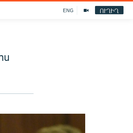
ՈՒՂԻՂ
ENG
ոս