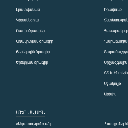
Լրատվական
Իրավունք
Կիրակնօրյա
Տնտեսությու
Ռադիոծրագրեր
Հասարակութ
Առավոտյան ծրագիր
Ղարաբաղյան
Ցերեկային ծրագիր
Տարածաշրջ
Հայերեն
Երեկոյան ծրագիր
Միջազգային
English
ՏՏ և Ինտեր
Русский
Մշակույթ
ՀԵՏԵՎԵՔ ՄԵԶ
Արխիվ
ՄԵՐ ՄԱՍԻՆ
«Ազատություն» ռ/կ
Կապը մեզ հ