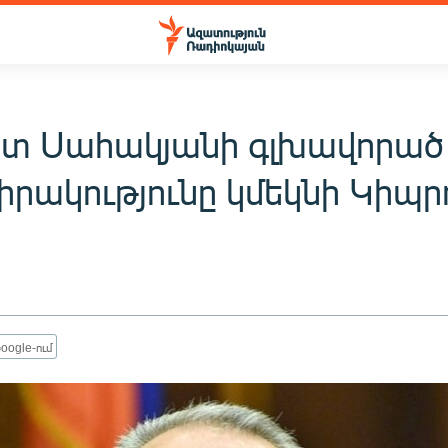
ստ Սահակյանի գլխավորած
րակությունը կմեկնի Կիպր
oogle-ում