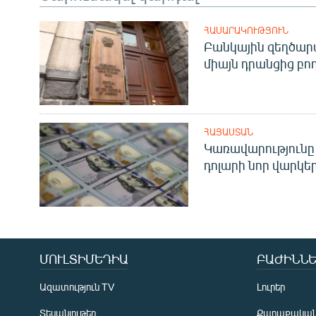
ՀԱՍԱՐԱԿՈՒԹՅՈՒՆ
Բանկային զեղծարա
միայն դրանցից բող
ՀԱՅԱՍՏԱՆ
Կառավարությունը 
դոլարի նոր վարկեր
ՄՈՒԼՏԻՄԵԴԻԱ
ԲԱԺԻՆՆԵ
Ազատություն TV
Լուրեր
Տեսանյութեր
Քաղաքակա