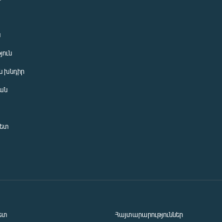
ն
յուն
 խնդիր
ան
նետ
ետ
Հայտարարություններ