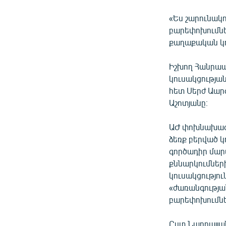
«Ես շարունակո
բարեփոխումներ
քաղաքական կոն
Իշխող Հանրապ
կուսակցությա
հետ Սերժ Աար
Աշոտյանը։
ԱԺ փոխնախագա
ձեռք բերված 
գործադիր մար
քննարկումների
կուսակցությու
«ժառանգությա
բարեփոխումնե
Ըստ Նաղդալյան