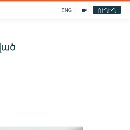
ՈՒՂԻՂ
ENG
ված