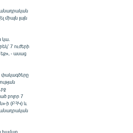
ահմանադրական
 միայն լայն
 կա.
եկ՝ 7 ուժերի
եք», - ասաց
ց փակագծերը
ության
ւրջ
ած բոլոր 7
»-ի (ԲՀԿ) և
հմանադրական
ն համար,