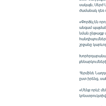
սակայն, Սերժ 
ժամանակ դեռ ո
«Փորձել են որ
անգամ պայման
նման ընթացք տ
հանդիպումներն
շրջանը կարևոր
Խորհրդարանակ
քննարկումներ
Հերմինե Նաղդա
ըստ իրենց, ս
«Մենք որևէ մե
կոնստրուկտիվ 