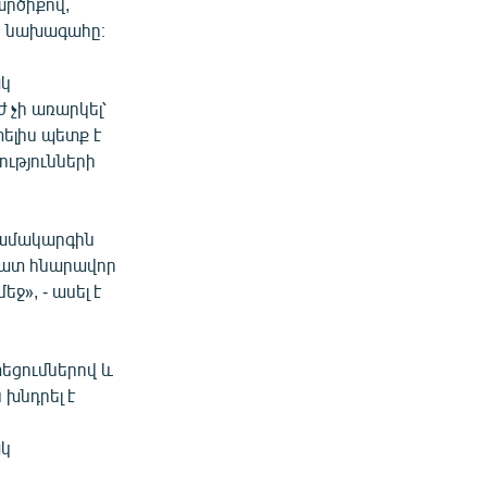
արծիքով,
րի նախագահը։
ակ
չի առարկել՝
ելիս պետք է
ւթյունների
համակարգին
Շատ հնարավոր
ջ», - ասել է
տեցումներով և
խնդրել է
ակ