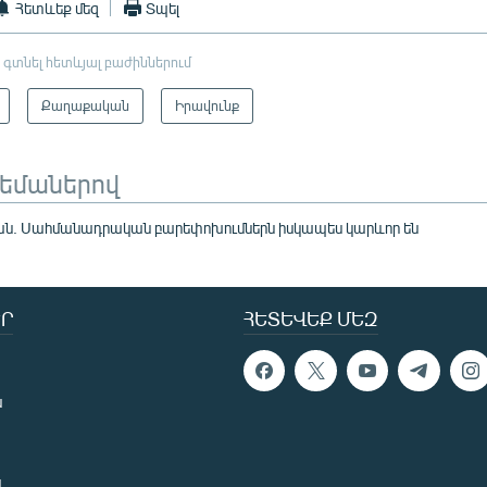
Հետևեք մեզ
Տպել
 գտնել հետևյալ բաժիններում
Քաղաքական
Իրավունք
թեմաներով
ան. Սահմանադրական բարեփոխումներն իսկապես կարևոր են
Ր
ՀԵՏԵՎԵՔ ՄԵԶ
ն
ն