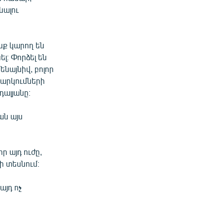
նալու
նք կարող են
։ Փորձել են
ենայնիվ, բոլոր
նարկումների
դալյանը։
ան այս
ր այդ ուժը,
 տեսնում։
այդ ոչ