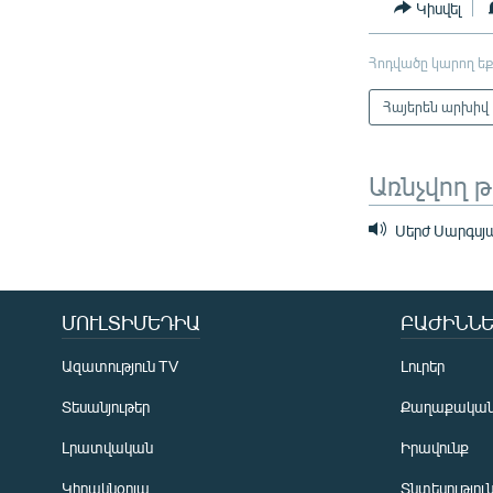
Կիսվել
Հոդվածը կարող եք
Հայերեն արխիվ
Առնչվող 
Սերժ Սարգսյ
ՄՈՒԼՏԻՄԵԴԻԱ
ԲԱԺԻՆՆԵ
Ազատություն TV
Լուրեր
Տեսանյութեր
Քաղաքակա
Լրատվական
Իրավունք
Կիրակնօրյա
Տնտեսությու