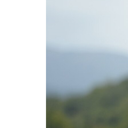
ՄԻՋԱԶԳԱՅԻՆ
ՄՇԱԿՈՒՅԹ
ՍՊՈՐՏ
ՄԵԿՆԱԲԱՆՈՒԹՅՈՒՆ
ՏՏ ԵՒ ԻՆՏԵՐՆԵՏ
ԿՈՐՈՆԱՎԻՐՈՒՍ
ԱՐԽԻՎ
ՏԵՍԱՆՅՈՒԹԵՐ
ԲԱՆԱՎԵՃ
ՁԳՏԵԼՈՎ ԼԱՎԱԳՈՒՅՆԻՆ
ՓՈԴՔԱՍԹ