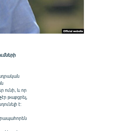
ւմների
նադրական
ան
 ունի, և որ
չէր թաքցրել,
ունելի է։
վերապահորեն
ն