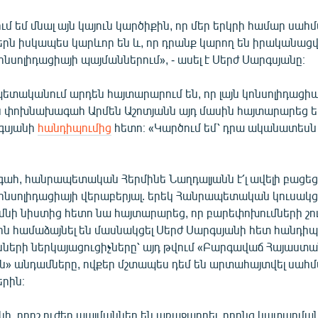
ւմ եմ մնալ այն կայուն կարծիքին, որ մեր երկրի համար ս
ն իսկապես կարևոր են և, որ դրանք կարող են իրականացվել
սոլիդացիայի պայմաններում», - ասել է Սերժ Սարգսյանը։
ետականում արդեն հայտարարում են, որ լայն կոնսոլիդացիա
ն փոխնախագահ Արմեն Աշոտյանն այդ մասին հայտարարեց եր
գսյանի
հանդիպումից
հետո։ «Կարծում եմ՝ դրա ականատեսն 
հ, հանրապետական Հերմինե Նաղդալյանն է՛լ ավելի բացե
կոնսոլիդացիայի վերաբերյալ. երեկ Հանրապետական կուսակց
մնի նիստից հետո նա հայտարարեց, որ բարեփոխումների շո
ն համաձայնել են մասնակցել Սերժ Սարգսյանի հետ հանդիպ
նների ներկայացուցիչները՝ այդ թվում «Բարգավաճ Հայաստան
ն» անդամները, ովքեր մշտապես դեմ են արտահայտվել սա
րին։
ի, որոշ ուժեր պայմաններ են առաջադրել, որոնց կատարմա