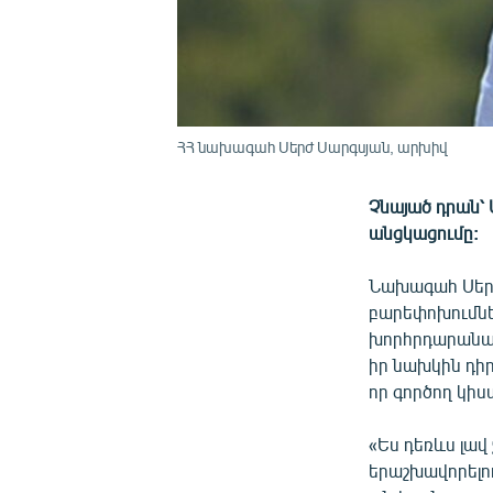
ՀՀ նախագահ Սերժ Սարգսյան, արխիվ
Չնայած դրան՝
անցկացումը:
Նախագահ Սերժ
բարեփոխումնե
խորհրդարանակ
իր նախկին դիր
որ գործող կի
«Ես դեռևս լա
երաշխավորելու