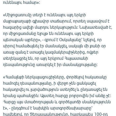
ունենալու համար»:
English
Русский
«Միջոցառումը տեղի է ունենալու այդ երկրի
մայրաքաղաքի գլխավոր տաճարում, որտեղ սպասվում է
հազարից ավելի մարդու ներկայություն: Նախատեսված է,
ՀԵՏԵՎԵՔ ՄԵԶ
որ միջոցառմանը ելույթ են ունենալու այդ երկրի
պետական այրերը», - գրում է Օսկանյանը՝ նշելով, որ
սիրով համաձայնել էր մասնակցել, սակայն մի քանի օր
առաջ զանգ է ստացել կազմակերպիչներից, ովքեր
տեղեկացրել են, որ այդ երկրում Հայաստանի
«Ազատության» բոլոր կայքերը
դեսպանությունը առարկել է իր մասնակցությանը:
«Համայնքի ներկայացուցիչները, փորձելով հակառակը
համոզել դեսպանությանը, ի վերջո չեն ցանկացել
հակադրվել ու լարվածություն ստեղծել և ընդառաջել են
նրանց պահանջին: Այստեղ հարցը բոլորովին իմ անձը չէ:
Հարցը այս մտածողության և գործելաոճի սնանկությունն
է», - ընդգծում է նախկին արտգործնախարարը՝
հավելելով, որ Ցեղասպանությունը, հատկապես 100-րդ