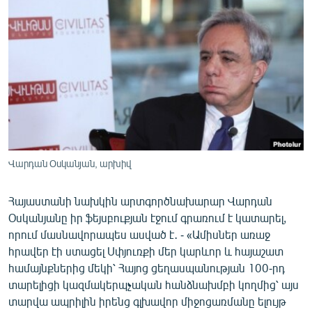
ՄԻՋԱԶԳԱՅԻՆ
ՄՇԱԿՈՒՅԹ
ՍՊՈՐՏ
ՄԵԿՆԱԲԱՆՈՒԹՅՈՒՆ
ՏՏ ԵՒ ԻՆՏԵՐՆԵՏ
ԿՈՐՈՆԱՎԻՐՈՒՍ
ԱՐԽԻՎ
Վարդան Օսկանյան, արխիվ
ՏԵՍԱՆՅՈՒԹԵՐ
Հայաստանի նախկին արտգործնախարար Վարդան
ԲԱՆԱՎԵՃ
Օսկանյանը իր ֆեյսբուքյան էջում գրառում է կատարել,
որում մասնավորապես ասված է․ - «Ամիսներ առաջ
ՁԳՏԵԼՈՎ ԼԱՎԱԳՈՒՅՆԻՆ
հրավեր էի ստացել Սփյուռքի մեր կարևոր և հայաշատ
ՓՈԴՔԱՍԹ
համայնքներից մեկի՝ Հայոց ցեղասպանության 100-րդ
տարելիցի կազմակերպչական հանձնախմբի կողմից՝ այս
Հայերեն
տարվա ապրիլին իրենց գլխավոր միջոցառմանը ելույթ