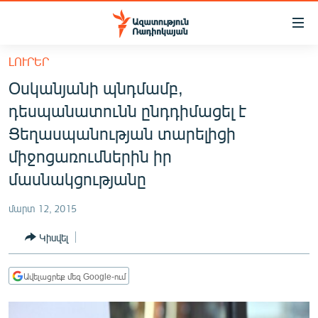
Մատչելիության
հղումներ
Անցնել
ԼՈՒՐԵՐ
հիմնական
ԱԶԱՏՈՒԹՅՈՒՆ TV
Օսկանյանի պնդմամբ,
բովանդակությանը
ՀԱՅԱՍՏԱՆ
Անցնել
դեսպանատունն ընդդիմացել է
հիմնական
ՔԱՂԱՔԱԿԱՆ
Ցեղասպանության տարելիցի
մենյուին
ԸՆՏՐՈՒԹՅՈՒՆՆԵՐ 2026
միջոցառումներին իր
Որոնում
մասնակցությանը
ԻՐԱՎՈՒՆՔ
ՀԱՍԱՐԱԿՈՒԹՅՈՒՆ
մարտ 12, 2015
ՏՆՏԵՍՈՒԹՅՈՒՆ
Կիսվել
ՂԱՐԱԲԱՂ
Ավելացրեք մեզ Google-ում
ՊԱՏԵՐԱԶՄԻ 6 ՇԱԲԱԹՆԵՐԸ
ՏԱՐԱԾԱՇՐՋԱՆ