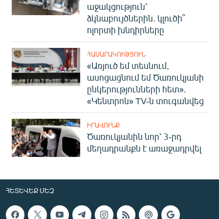
աջակցություն՝
ձկնաբույծներին. կլուծի՞
ոլորտի խնդիրները
ՀԱՍԱՐԱԿՈՒԹՅՈՒՆ
«Առյուծ եմ տեսնում,
ասոցացնում եմ Ծառուկյանի
ընկերությունների հետ».
«Կենտրոն» TV-ն տուգանվեց
ԻՐԱՎՈՒՆՔ
Ծառուկյանին նոր՝ 3-րդ
մեղադրանքն է առաջադրվել
ՀԵՏԵՎԵՔ ՄԵԶ