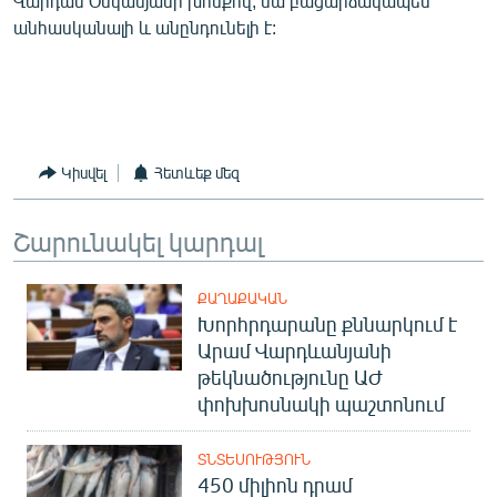
Վարդան Օսկանյանի խոսքով, սա բացարձակապես
անհասկանալի և անընդունելի է:
Կիսվել
Հետևեք մեզ
Շարունակել կարդալ
ՔԱՂԱՔԱԿԱՆ
Խորհրդարանը քննարկում է
Արամ Վարդևանյանի
թեկնածությունը ԱԺ
փոխխոսնակի պաշտոնում
ՏՆՏԵՍՈՒԹՅՈՒՆ
450 միլիոն դրամ