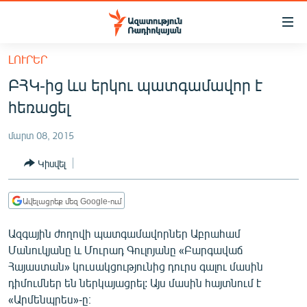
Մատչելիության
հղումներ
Անցնել
ԼՈՒՐԵՐ
հիմնական
ԱԶԱՏՈՒԹՅՈՒՆ TV
ԲՀԿ-ից ևս երկու պատգամավոր է
բովանդակությանը
ՀԱՅԱՍՏԱՆ
Անցնել
հեռացել
հիմնական
ՔԱՂԱՔԱԿԱՆ
մենյուին
մարտ 08, 2015
ԸՆՏՐՈՒԹՅՈՒՆՆԵՐ 2026
Որոնում
Կիսվել
ԻՐԱՎՈՒՆՔ
ՀԱՍԱՐԱԿՈՒԹՅՈՒՆ
Ավելացրեք մեզ Google-ում
ՏՆՏԵՍՈՒԹՅՈՒՆ
Ազգային ժողովի պատգամավորներ Աբրահամ
ՂԱՐԱԲԱՂ
Մանուկյանը և Մուրադ Գուլոյանը «Բարգավաճ
Հայաստան» կուսակցությունից դուրս գալու մասին
ՊԱՏԵՐԱԶՄԻ 6 ՇԱԲԱԹՆԵՐԸ
դիմումներ են ներկայացրել: Այս մասին հայտնում է
ՏԱՐԱԾԱՇՐՋԱՆ
«Արմենպրես»-ը։