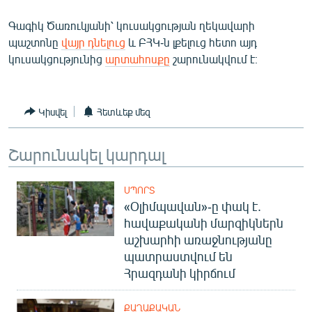
ՄԻՋԱԶԳԱՅԻՆ
Գագիկ Ծառուկյանի՝ կուսակցության ղեկավարի
ՄՇԱԿՈՒՅԹ
պաշտոնը
վայր դնելուց
և ԲՀԿ-ն լքելուց հետո այդ
կուսակցությունից
արտահոսքը
շարունակվում է։
ՍՊՈՐՏ
ՄԵԿՆԱԲԱՆՈՒԹՅՈՒՆ
ՏՏ ԵՒ ԻՆՏԵՐՆԵՏ
Կիսվել
Հետևեք մեզ
ԿՈՐՈՆԱՎԻՐՈՒՍ
Շարունակել կարդալ
ԱՐԽԻՎ
ՏԵՍԱՆՅՈՒԹԵՐ
ՍՊՈՐՏ
«Օլիմպավան»-ը փակ է.
ԲԱՆԱՎԵՃ
հավաքականի մարզիկներն
ՁԳՏԵԼՈՎ ԼԱՎԱԳՈՒՅՆԻՆ
աշխարհի առաջնությանը
պատրաստվում են
ՓՈԴՔԱՍԹ
Հրազդանի կիրճում
Հայերեն
ՔԱՂԱՔԱԿԱՆ