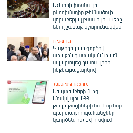
ԱԺ փոխխոսնակի
English
ընդդիմադիր թեկնածուի
Русский
վերաբերյալ քննարկումները
եկող շաբաթ կշարունակվեն
ՀԵՏԵՎԵՔ ՄԵԶ
ԻՐԱՎՈՒՆՔ
Կաթողիկոսի գործով
առաջին դատական նիստն
ավարտվեց դատավորի
ինքնաբացարկով
«Ազատության» բոլոր կայքերը
ՀԱՍԱՐԱԿՈՒԹՅՈՒՆ
Սեպտեմբերի 1-ից
Մոսկվայում ՀՀ
քաղաքացիների համար նոր
պարտադիր պահանջներ
կգործեն. ինչ է փոխվում