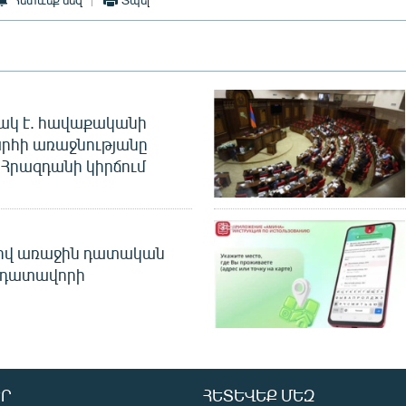
ակ է. հավաքականի
րհի առաջնությանը
Հրազդանի կիրճում
ծով առաջին դատական
 դատավորի
Ր
ՀԵՏԵՎԵՔ ՄԵԶ