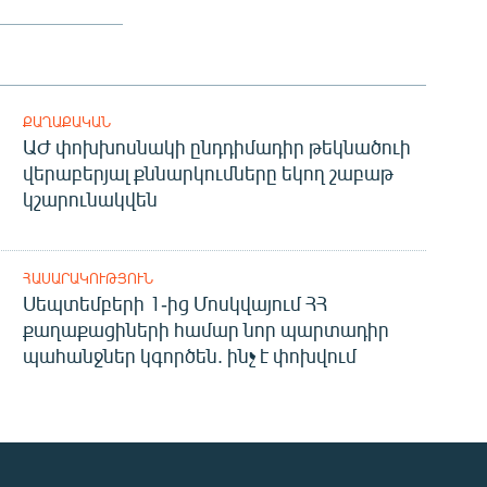
ՔԱՂԱՔԱԿԱՆ
ԱԺ փոխխոսնակի ընդդիմադիր թեկնածուի
վերաբերյալ քննարկումները եկող շաբաթ
կշարունակվեն
ՀԱՍԱՐԱԿՈՒԹՅՈՒՆ
Սեպտեմբերի 1-ից Մոսկվայում ՀՀ
քաղաքացիների համար նոր պարտադիր
պահանջներ կգործեն. ինչ է փոխվում