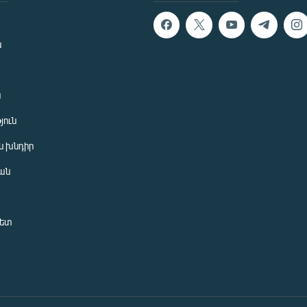
ն
ն
յուն
 խնդիր
ան
նետ