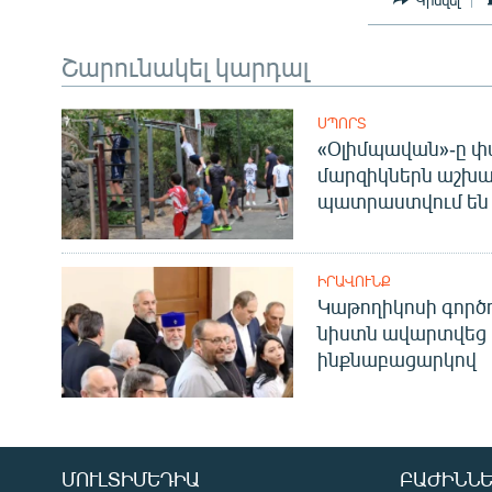
Շարունակել կարդալ
ՍՊՈՐՏ
«Օլիմպավան»-ը փ
մարզիկներն աշխա
պատրաստվում են 
ԻՐԱՎՈՒՆՔ
Կաթողիկոսի գոր
նիստն ավարտվեց
ինքնաբացարկով
ՄՈՒԼՏԻՄԵԴԻԱ
ԲԱԺԻՆՆԵ