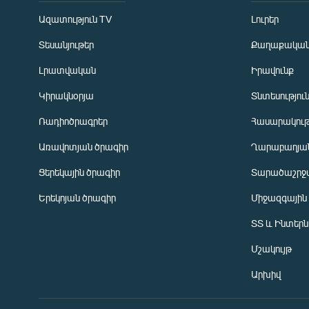
Ազատություն TV
Լուրեր
Տեսանյութեր
Քաղաքակա
Լրատվական
Իրավունք
Կիրակնօրյա
Տնտեսությու
Ռադիոծրագրեր
Հասարակութ
Առավոտյան ծրագիր
Ղարաբաղյան
Ցերեկային ծրագիր
Տարածաշրջ
Հայերեն
Երեկոյան ծրագիր
Միջազգային
English
ՏՏ և Ինտեր
Русский
Մշակույթ
ՀԵՏԵՎԵՔ ՄԵԶ
Արխիվ