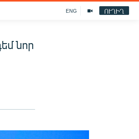
ՈՒՂԻՂ
ENG
եմ նոր