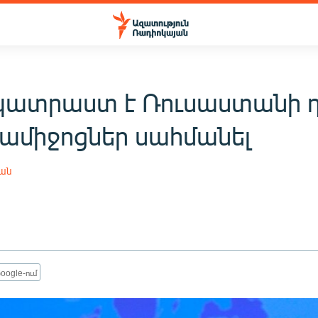
պատրաստ է Ռուսաստանի դ
միջոցներ սահմանել
յան
oogle-ում