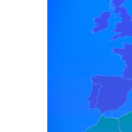
ՄԻՋԱԶԳԱՅԻՆ
ՄՇԱԿՈՒՅԹ
ՍՊՈՐՏ
ՄԵԿՆԱԲԱՆՈՒԹՅՈՒՆ
ՏՏ ԵՒ ԻՆՏԵՐՆԵՏ
ԿՈՐՈՆԱՎԻՐՈՒՍ
ԱՐԽԻՎ
ՏԵՍԱՆՅՈՒԹԵՐ
ԲԱՆԱՎԵՃ
ՁԳՏԵԼՈՎ ԼԱՎԱԳՈՒՅՆԻՆ
ՓՈԴՔԱՍԹ