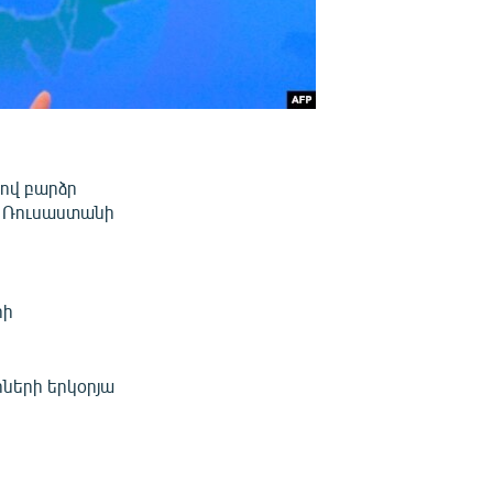
ով բարձր
է Ռուսաստանի
ն
րի
ների երկօրյա