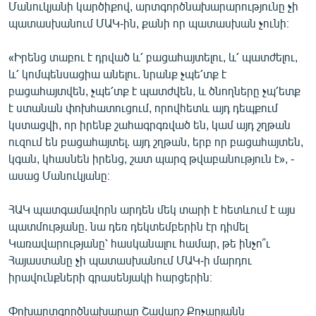
Մանուկյանի կարծիքով, արտգործնախարարությունը չի
պատասխանում ՄԱԿ-ին, քանի որ պատասխան չունի։
«Իրենց տաբու է դրված և՛ բացահայտելու, և՛ պատժելու,
և՛ կոմպենսացիա անելու. նրանք չպե՛տք է
բացահայտվեն, չպե՛տք է պատժվեն, և ծնողները չպ՛ետք
է ստանան փոխհատուցում, որովհետև այդ դեպքում
կստացվի, որ իրենք շահագրգռված են, կամ այդ շղթան
ուզում են բացահայտել. այդ շղթան, երբ որ բացահայտեն,
կգան, կհասնեն իրենց, շատ պարզ թվաբանություն է», -
ասաց Մանուկյանը։
ՀԱԿ պատգամավորն արդեն մեկ տարի է հետևում է այս
պատմությանը. նա դեռ դեկտեմբերին էր դիմել
Կառավարությանը՝ հասկանալու համար, թե ինչո՞ւ
Հայաստանը չի պատասխանում ՄԱԿ-ի մարդու
իրավունքների գրասենյակի հարցերին։
Փոխարտգործնախարար Շավարշ Քոչարյանն