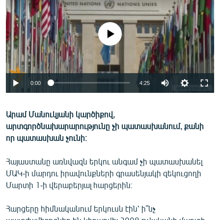
ՄԻՋԱԶԳԱՅԻՆ
ՄՇԱԿՈՒՅԹ
No media source currently available
ՍՊՈՐՏ
ՄԵԿՆԱԲԱՆՈՒԹՅՈՒՆ
ՏՏ ԵՒ ԻՆՏԵՐՆԵՏ
0:00
4:25
ԿՈՐՈՆԱՎԻՐՈՒՍ
Արամ Մանուկյանի կարծիքով,
ԱՐԽԻՎ
արտգործնախարարությունը չի պատասխանում, քանի
ՏԵՍԱՆՅՈՒԹԵՐ
որ պատասխան չունի։
ԲԱՆԱՎԵՃ
Հայաստանը առնվազն երկու անգամ չի պատասխանել
ՁԳՏԵԼՈՎ ԼԱՎԱԳՈՒՅՆԻՆ
ՄԱԿ-ի մարդու իրավունքների գրասենյակի զեկուցողի
Մարտի 1-ի վերաբերյալ հարցերին։
ՓՈԴՔԱՍԹ
Հարցերը հիմնականում երկուսն էին՝ ի՞նչ
Հայերեն