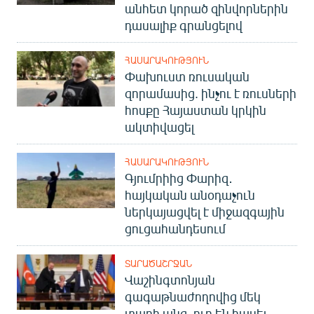
անհետ կորած զինվորներին
դասալիք գրանցելով
ՀԱՍԱՐԱԿՈՒԹՅՈՒՆ
Փախուստ ռուսական
զորամասից. ինչու է ռուսների
հոսքը Հայաստան կրկին
ակտիվացել
ՀԱՍԱՐԱԿՈՒԹՅՈՒՆ
Գյումրիից Փարիզ․
հայկական անօդաչուն
ներկայացվել է միջազգային
ցուցահանդեսում
ՏԱՐԱԾԱՇՐՋԱՆ
Վաշինգտոնյան
գագաթնաժողովից մեկ
տարի անց. ուր են հասել