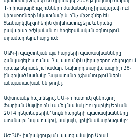
պատժամիջոցներ են կիրառվել 2008 թվականի մարտի
English
1-ի իրադարձությունների ժամանակ ոչ իրավաչափ ուժ
կիրառողների նկատմամբ և ի՞նչ միջոցներ են
Русский
ձեռնարկվել զոհերին փոխհատուցելու և նրանց
բավարար բժշկական ու հոգեբանական օգնություն
ՀԵՏԵՎԵՔ ՄԵԶ
տրամադրելու հարցում:
ՄԱԿ-ի պաշտոնյան այս հարցերի պատասխանները
ցանկացել է ստանալ Հայաստանին վերաբերող զեկույցում
դրանք ներառելու համար։ Նախորդ տարվա ապրիլի 28-
ին գրված նամակը Հայաստանի իշխանություններն
«Ազատության» բոլոր կայքերը
անպատասխան են թողել։
Ափսոսանք հայտնելով, ՄԱԿ-ի հատուկ զեկուցող
Ֆաբիան Սալվիոլին ևս մեկ նամակ է ուղարկել Երևան
2014 դեկտեմբերին՝ նույն հարցերի պատասխանները
ստանալու նպատակով, սակայն, կրկին անարձագանք։
ԱԺ ՀԱԿ խմբակցության պատգամավոր Արամ