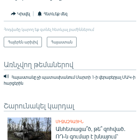
Կիսվել
Հետևեք մեզ
Հոդվածը կարող եք գտնել հետևյալ բաժիններում
Հայերեն արխիվ
Հայաստան
Առնչվող թեմաներով
Հայաստանը չի պատասխանում Մարտի 1-ի վերաբերյալ ՄԱԿ-ի
հարցերին
Շարունակել կարդալ
ՄԻՋԱԶԳԱՅԻՆ
Անհետացա՞ծ, թե՞ զոհված․
ՌԴ-ն գումար է խնայում՝