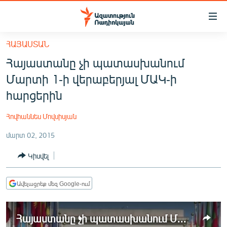
Մատչելիության
հղումներ
Անցնել
ՀԱՅԱՍՏԱՆ
հիմնական
ԱԶԱՏՈՒԹՅՈՒՆ TV
Հայաստանը չի պատասխանում
բովանդակությանը
ՀԱՅԱՍՏԱՆ
Անցնել
Մարտի 1-ի վերաբերյալ ՄԱԿ-ի
հիմնական
ՔԱՂԱՔԱԿԱՆ
հարցերին
մենյուին
ԸՆՏՐՈՒԹՅՈՒՆՆԵՐ 2026
Որոնում
Հովհաննես Մովսիսյան
ԻՐԱՎՈՒՆՔ
մարտ 02, 2015
ՀԱՍԱՐԱԿՈՒԹՅՈՒՆ
Կիսվել
ՏՆՏԵՍՈՒԹՅՈՒՆ
ՂԱՐԱԲԱՂ
Ավելացրեք մեզ Google-ում
ՊԱՏԵՐԱԶՄԻ 6 ՇԱԲԱԹՆԵՐԸ
Հայաստանը չի պատասխանում Մարտի 1-ի վերաբերյալ ՄԱԿ-ի հարցերին
ՏԱՐԱԾԱՇՐՋԱՆ