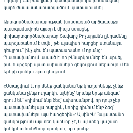
Էդվարդ Նալբանդյանը պատգամավորին խոստացավ
կարճ ժամանակահատվածում պատասխանել։
Արտգործնախարարության խոստացած արձագանքը
պատգամավորն այսօր է միայն ստացել.
փոխարտգործնախարար Շավարշ Քոչարյանն ընդամենը
պարզաբանում է տվել, թե այսպիսի հարցեր ստանալու
դեպքում՝ ինչպես են պատասխանում դրանց։
Պատասխանում ասված է, որ քննարկումներ են արվել,
իսկ հարցերի պատասխանները զեկույցում ներառվում են
երկրի ցանկության դեպքում։
«Ստացվում է, որ մենք ցանկանա՞նք կուղարկենք, չենք
ցանկանա չենք ուղարկի, այնինչ՝ նրանք երեք անգամ
գրում են՝ «դիմում ենք ձեզ՝ ափսոսանքով, որ դուք չեք
պատասխանել այս հարցին, նորից դիմում ենք ձեզ՝
պատասխանելու այս հարցերին»։ Այսինքն՝ Հայաստանի
ցանկությունն այստեղ կարևոր չէ, և այնտեղ կա շատ
կոնկրետ հանձնարարական, որ դրանք