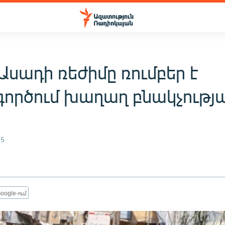
սադի ռեժիմը ռումբեր է
ործում խաղաղ բնակչությա
ն
15
oogle-ում