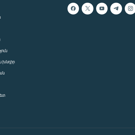
ն
ն
յուն
 խնդիր
ան
նետ