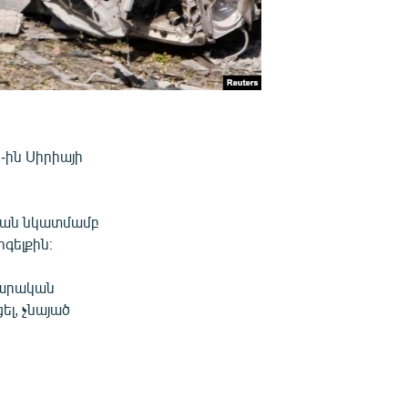
-ին Սիրիայի
թյան նկատմամբ
գելքին։
վարական
ել, չնայած