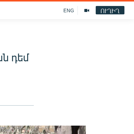
ՈՒՂԻՂ
ENG
ն դեմ