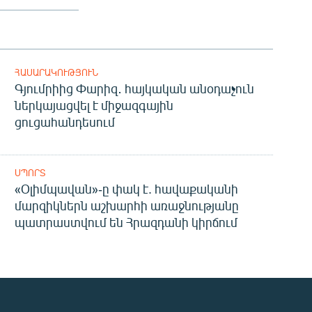
ՀԱՍԱՐԱԿՈՒԹՅՈՒՆ
Գյումրիից Փարիզ․ հայկական անօդաչուն
ներկայացվել է միջազգային
ցուցահանդեսում
ՍՊՈՐՏ
«Օլիմպավան»-ը փակ է. հավաքականի
մարզիկներն աշխարհի առաջնությանը
պատրաստվում են Հրազդանի կիրճում