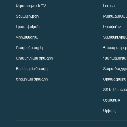
Ազատություն TV
Լուրեր
Տեսանյութեր
Քաղաքակա
Լրատվական
Իրավունք
Կիրակնօրյա
Տնտեսությու
Ռադիոծրագրեր
Հասարակութ
Առավոտյան ծրագիր
Ղարաբաղյան
Ցերեկային ծրագիր
Տարածաշրջ
Հայերեն
Երեկոյան ծրագիր
Միջազգային
English
ՏՏ և Ինտեր
Русский
Մշակույթ
ՀԵՏԵՎԵՔ ՄԵԶ
Արխիվ