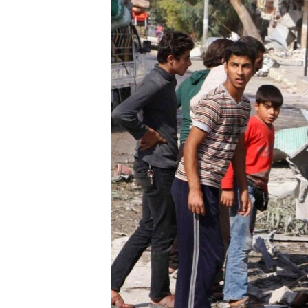
ՄԻՋԱԶԳԱՅԻՆ
ՄՇԱԿՈՒՅԹ
ՍՊՈՐՏ
ՄԵԿՆԱԲԱՆՈՒԹՅՈՒՆ
ՏՏ ԵՒ ԻՆՏԵՐՆԵՏ
ԿՈՐՈՆԱՎԻՐՈՒՍ
ԱՐԽԻՎ
ՏԵՍԱՆՅՈՒԹԵՐ
ԲԱՆԱՎԵՃ
ՁԳՏԵԼՈՎ ԼԱՎԱԳՈՒՅՆԻՆ
ՓՈԴՔԱՍԹ