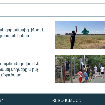
 զորամասից. ինչու է
այաստան կրկին
գաթնաժողովից մեկ
հասել կողմերը և ինչ
ւմ չլուծված
Ր
ՀԵՏԵՎԵՔ ՄԵԶ