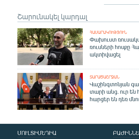
Շարունակել կարդալ
ՀԱՍԱՐԱԿՈՒԹՅՈՒՆ
Փախուստ ռուսական
ռուսների հոսքը Հ
ակտիվացել
ՏԱՐԱԾԱՇՐՋԱՆ
Վաշինգտոնյան գա
տարի անց. ուր են 
հարցեր են դեռ մնո
ՄՈՒԼՏԻՄԵԴԻԱ
ԲԱԺԻՆՆԵ