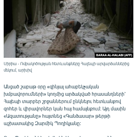
ՄԻՋԱԶԳԱՅԻՆ
ՄՇԱԿՈՒՅԹ
ՍՊՈՐՏ
ՄԵԿՆԱԲԱՆՈՒԹՅՈՒՆ
ՏՏ ԵՒ ԻՆՏԵՐՆԵՏ
ԿՈՐՈՆԱՎԻՐՈՒՍ
Սիրիա - Ռմբակոծության հետևանքները Հալեպի արվարձաններից
մեկում, արխիվ
ԱՐԽԻՎ
ՏԵՍԱՆՅՈՒԹԵՐ
Անցած շաբաթ օրը «զինյալ ահաբեկչական
ԲԱՆԱՎԵՃ
խմբավորումների» կողմից արձակված հրասանդների՝
Հալեպի տարբեր շրջաններում ընկնելու հետևանքով
ՁԳՏԵԼՈՎ ԼԱՎԱԳՈՒՅՆԻՆ
զոհեր և վիրավորներ կան հայ համայնքում: Այդ մասին
ՓՈԴՔԱՍԹ
«Ազատությանը» հայտնեց «Գանձասար» թերթի
աշխատակից Զարմիկ Պողիկյանը:
Հայերեն