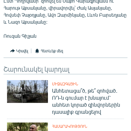
Ըստ Պողիկյանի՝ զոհվել են Սաքո Կարագյուլյանն ու
English
Հարութ Աքսանյանը, վիրավորվել` Ժակ Ասլանյանը,
Հովսեփ Չալօղլյանը, Ավո Զարմինյանը, Լևոն Բարսեղյանը
Русский
և Նազո Աքսանյանը:
ՀԵՏԵՎԵՔ ՄԵԶ
Ռուզան Գիշյան
Կիսվել
Հետևեք մեզ
Շարունակել կարդալ
«Ազատության» բոլոր կայքերը
ՄԻՋԱԶԳԱՅԻՆ
Անհետացա՞ծ, թե՞ զոհված․
ՌԴ-ն գումար է խնայում՝
անհետ կորած զինվորներին
դասալիք գրանցելով
ՀԱՍԱՐԱԿՈՒԹՅՈՒՆ