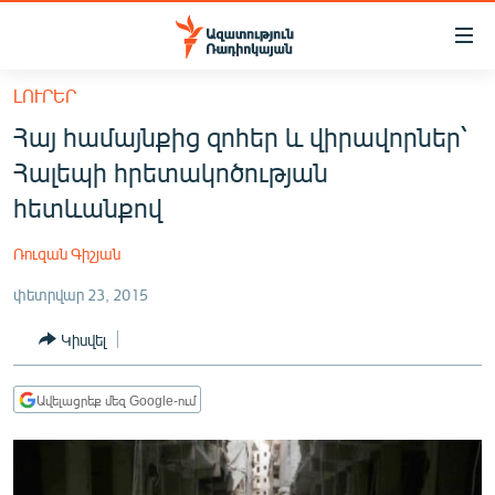
Մատչելիության
հղումներ
Անցնել
ԼՈՒՐԵՐ
հիմնական
ԱԶԱՏՈՒԹՅՈՒՆ TV
Հայ համայնքից զոհեր և վիրավորներ՝
բովանդակությանը
ՀԱՅԱՍՏԱՆ
Անցնել
Հալեպի հրետակոծության
հիմնական
ՔԱՂԱՔԱԿԱՆ
հետևանքով
մենյուին
ԸՆՏՐՈՒԹՅՈՒՆՆԵՐ 2026
Որոնում
Ռուզան Գիշյան
ԻՐԱՎՈՒՆՔ
փետրվար 23, 2015
ՀԱՍԱՐԱԿՈՒԹՅՈՒՆ
Կիսվել
ՏՆՏԵՍՈՒԹՅՈՒՆ
ՂԱՐԱԲԱՂ
Ավելացրեք մեզ Google-ում
ՊԱՏԵՐԱԶՄԻ 6 ՇԱԲԱԹՆԵՐԸ
ՏԱՐԱԾԱՇՐՋԱՆ