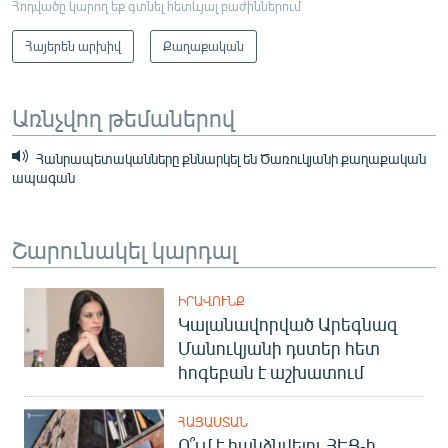
Հոդվածը կարող եք գտնել հետևյալ բաժիններում
Հայերեն արխիվ
Քաղաքական
Առնչվող թեմաներով
Հանրապետականները քննարկել են Ծառուկյանի քաղաքական
ապագան
Շարունակել կարդալ
ԻՐԱՎՈՒՆՔ
Կալանավորված Արեգնազ
Մանուկյանի դստեր հետ
հոգեբան է աշխատում
ՀԱՅԱՍՏԱՆ
Ո՞ւմ է հանձնվելու ՀԷՑ-ի