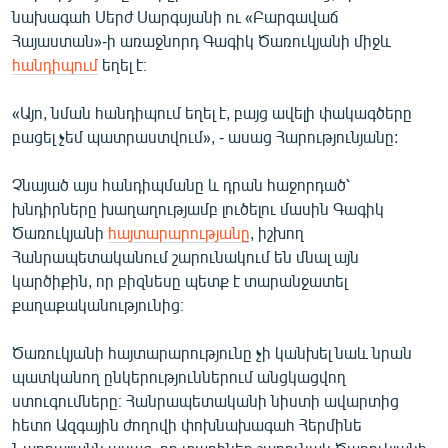
նախագահ Սերժ Սարգսյանի ու «Բարգավաճ
English
Հայաստան»-ի առաջնորդ Գագիկ Ծառուկյանի միջև
Русский
հանդիպում
եղել է։
ՀԵՏԵՎԵՔ ՄԵԶ
«Այո, նման հանդիպում եղել է, բայց ավելի փակագծերը
բացել չեմ պատրաստվում», - ասաց Հարությունյանը:
Չնայած այս հանդիպմանը և դրան հաջորդած՝
խնդիրները խաղաղությամբ լուծելու մասին Գագիկ
Ծառուկյանի
հայտարարությանը
, իշխող
«Ազատության» բոլոր կայքերը
Հանրապետականում շարունակում են մնալ այն
կարծիքին, որ բիզնեսը պետք է տարանջատել
քաղաքականությունից։
Ծառուկյանի հայտարարությունը չի կանխել նաև նրան
պատկանող ընկերություններում անցկացվող
ստուգումները։ Հանրապետականի նիստի ավարտից
հետո Ազգային ժողովի փոխնախագահ Հերմինե