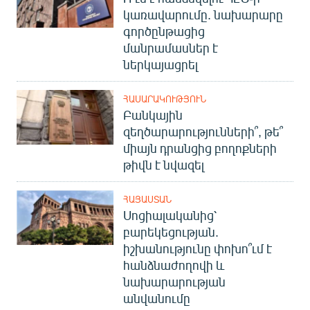
կառավարումը. նախարարը
գործընթացից
մանրամասներ է
ներկայացրել
ՀԱՍԱՐԱԿՈՒԹՅՈՒՆ
Բանկային
զեղծարարությունների՞, թե՞
միայն դրանցից բողոքների
թիվն է նվազել
ՀԱՅԱՍՏԱՆ
Սոցիալականից՝
բարեկեցության.
իշխանությունը փոխո՞ւմ է
հանձնաժողովի և
նախարարության
անվանումը