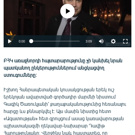
ՄԻՋԱԶԳԱՅԻՆ
No media source currently available
ՄՇԱԿՈՒՅԹ
ՍՊՈՐՏ
ՄԵԿՆԱԲԱՆՈՒԹՅՈՒՆ
0:00
3:09
ՏՏ ԵՒ ԻՆՏԵՐՆԵՏ
ԿՈՐՈՆԱՎԻՐՈՒՍ
ԲՀԿ առաջնորդի հայտարարությունը չի կանխել նրան
պատկանող ընկերություններում անցկացվող
ԱՐԽԻՎ
ստուգումները։
ՏԵՍԱՆՅՈՒԹԵՐ
Իշխող Հանրապետական կուսակցության երեկ ուշ
ԲԱՆԱՎԵՃ
երեկոյան ավարտված գործադիր մարմնի նիստում
ՁԳՏԵԼՈՎ ԼԱՎԱԳՈՒՅՆԻՆ
Գագիկ Ծառուկյանի՝ քաղաքականությունից հեռանալու
հարցը ևս քննարկվել է։ Այս մասին նիստից հետո
ՓՈԴՔԱՍԹ
«Ազատության» հետ զրույցում ասաց կառավարության
աշխատակազմի ղեկավար-նախարար Դավիթ
Հայերեն
Հարությունյանը։ Վերջինս նաև հաստատեց, որ