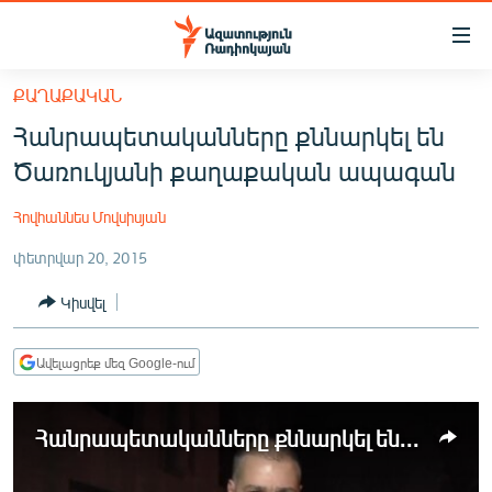
Մատչելիության
հղումներ
Անցնել
ՔԱՂԱՔԱԿԱՆ
հիմնական
ԱԶԱՏՈՒԹՅՈՒՆ TV
Հանրապետականները քննարկել են
բովանդակությանը
ՀԱՅԱՍՏԱՆ
Անցնել
Ծառուկյանի քաղաքական ապագան
հիմնական
ՔԱՂԱՔԱԿԱՆ
մենյուին
Հովհաննես Մովսիսյան
ԸՆՏՐՈՒԹՅՈՒՆՆԵՐ 2026
Որոնում
փետրվար 20, 2015
ԻՐԱՎՈՒՆՔ
Կիսվել
ՀԱՍԱՐԱԿՈՒԹՅՈՒՆ
ՏՆՏԵՍՈՒԹՅՈՒՆ
Ավելացրեք մեզ Google-ում
ՂԱՐԱԲԱՂ
ՊԱՏԵՐԱԶՄԻ 6 ՇԱԲԱԹՆԵՐԸ
Հանրապետականները քննարկել են Ծառուկյանի քաղաքական ապագան
ՏԱՐԱԾԱՇՐՋԱՆ