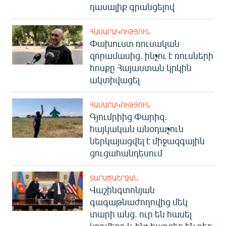
դասալիք գրանցելով
ՀԱՍԱՐԱԿՈՒԹՅՈՒՆ
Փախուստ ռուսական
զորամասից. ինչու է ռուսների
հոսքը Հայաստան կրկին
ակտիվացել
ՀԱՍԱՐԱԿՈՒԹՅՈՒՆ
Գյումրիից Փարիզ․
հայկական անօդաչուն
ներկայացվել է միջազգային
ցուցահանդեսում
ՏԱՐԱԾԱՇՐՋԱՆ
Վաշինգտոնյան
գագաթնաժողովից մեկ
տարի անց. ուր են հասել
կողմերը և ինչ հարցեր են դեռ