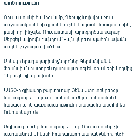
գործողությունը
Ռուսաստանի համոզմամբ, Դեբալցևոյի վրա ռուս
անջատականների գրոհները չեն հակասել հրադադարին,
քանի որ, ինչպես Ռուսաստանի արտգործնախարար
Սերգեյ Լավրովն է պնդում՝ «այն կնքելու պահին ավանն
արդեն շրջապատված էր»։
Մինսկի հրադադարի միջնորդներ Գերմանիան և
Ֆրանսիան խստորեն դատապարտել են ռուսների կողմից
Դեբալցևոյի գրավումը։
ՆԱՏՕ-ի գլխավոր քարտուղար Յենս Ստոլտենբերգը
հայտարարել է, որ «ռուսական ուժերը, հրետանին և
հակաօդային պաշտպանությունը տակավին ակտիվ են
Ուկրաինայում»։
Սպիտակ տունը հայտարարել է, որ Ռուսաստանը չի
պահպանում Մինսկի հրադադարի պահանջները, ինչի