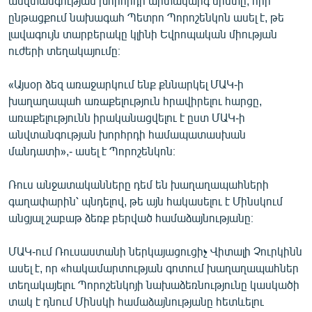
անվտանգության խորհրդի արտակարգ նիստը, որի
English
ընթացքում նախագահ Պետրո Պորոշենկոն ասել է, թե
լավագույն տարբերակը կլինի Եվրոպական միության
Русский
ուժերի տեղակայումը։
ՀԵՏԵՎԵՔ ՄԵԶ
«Այսօր ձեզ առաջարկում ենք քննարկել ՄԱԿ-ի
խաղաղապահ առաքելություն հրավիրելու հարցը,
առաքելությունն իրականացվելու է ըստ ՄԱԿ-ի
անվտանգության խորհրդի համապատասխան
մանդատի»,- ասել է Պորոշենկոն։
«Ազատության» բոլոր կայքերը
Ռուս անջատականները դեմ են խաղաղապահների
գաղափարին՝ պնդելով, թե այն հակասելու է Մինսկում
անցյալ շաբաթ ձեռք բերված համաձայնությանը։
ՄԱԿ-ում Ռուսաստանի ներկայացուցիչ Վիտալի Չուրկինն
ասել է, որ «հակամարտության գոտում խաղաղապահներ
տեղակայելու Պորոշենկոյի նախաձեռնությունը կասկածի
տակ է դնում Մինսկի համաձայնությանը հետևելու