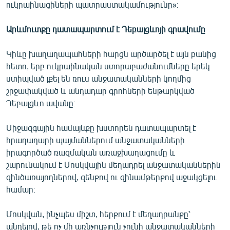
ուկրաինացիների պատրաստակամությունը»։
Արևմուտքը դատապարտում է Դեբալցևոյի գրավումը
Կիևը խաղաղապահների հարցն արծարծել է այն բանից
հետո, երբ ուկրաինական ստորաբաժանումները երեկ
ստիպված լքել են ռուս անջատականների կողմից
շրջափակված և անդադար գրոհների ենթարկված
Դեբալցևո ավանը։
Միջազգային համայնքը խստորեն դատապարտել է
հրադադարի պայմաններում անջատականների
իրագործած ռազմական առաջխաղացումը և
շարունակում է Մոսկվային մեղադրել անջատականներին
զինծառայողներով, զենքով ու զինամթերքով աջակցելու
համար։
Մոսկվան, ինչպես միշտ, հերքում է մեղադրանքը՝
պնդելով, թե ոչ մի առնչություն չունի անջատականների