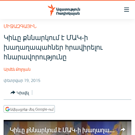
Մատչելիության
հղումներ
Անցնել
ՄԻՋԱԶԳԱՅԻՆ
հիմնական
ԱԶԱՏՈՒԹՅՈՒՆ TV
Կիևը քննարկում է ՄԱԿ-ի
բովանդակությանը
ՀԱՅԱՍՏԱՆ
Անցնել
խաղաղապահներ հրավիրելու
հիմնական
ՔԱՂԱՔԱԿԱՆ
հնարավորությունը
մենյուին
ԸՆՏՐՈՒԹՅՈՒՆՆԵՐ 2026
Որոնում
Արմեն Քոլոյան
ԻՐԱՎՈՒՆՔ
փետրվար 19, 2015
ՀԱՍԱՐԱԿՈՒԹՅՈՒՆ
Կիսվել
ՏՆՏԵՍՈՒԹՅՈՒՆ
ՂԱՐԱԲԱՂ
Ավելացրեք մեզ Google-ում
ՊԱՏԵՐԱԶՄԻ 6 ՇԱԲԱԹՆԵՐԸ
Կիևը քննարկում է ՄԱԿ-ի խաղաղապահներ հրավիրելու հնարավորությունը
ՏԱՐԱԾԱՇՐՋԱՆ