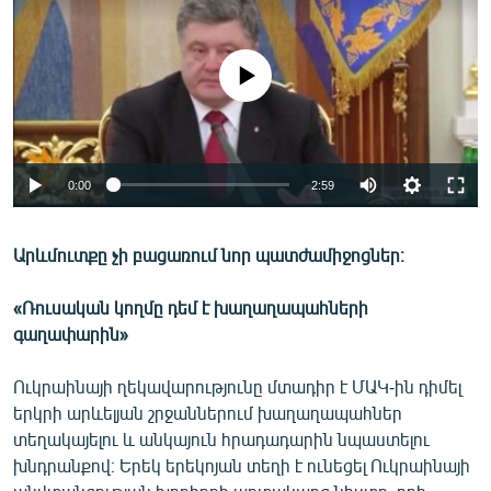
ՄԻՋԱԶԳԱՅԻՆ
ՄՇԱԿՈՒՅԹ
No media source currently available
ՍՊՈՐՏ
ՄԵԿՆԱԲԱՆՈՒԹՅՈՒՆ
ՏՏ ԵՒ ԻՆՏԵՐՆԵՏ
0:00
2:59
ԿՈՐՈՆԱՎԻՐՈՒՍ
Արևմուտքը չի բացառում նոր պատժամիջոցներ։
ԱՐԽԻՎ
ՏԵՍԱՆՅՈՒԹԵՐ
«Ռուսական կողմը դեմ է խաղաղապահների
գաղափարին»
ԲԱՆԱՎԵՃ
ՁԳՏԵԼՈՎ ԼԱՎԱԳՈՒՅՆԻՆ
Ուկրաինայի ղեկավարությունը մտադիր է ՄԱԿ-ին դիմել
երկրի արևելյան շրջաններում խաղաղապահներ
ՓՈԴՔԱՍԹ
տեղակայելու և անկայուն հրադադարին նպաստելու
խնդրանքով։ Երեկ երեկոյան տեղի է ունեցել Ուկրաինայի
Հայերեն