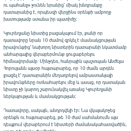
ու պահանջ» չունեն նրանից՝ միակ խնդրանքը
English
դատարանից է, որպեսզի վերջինս օրենքի ամբողջ
Русский
խստությամբ ստանա իր պատիժը:
ՀԵՏԵՎԵՔ ՄԵԶ
Կյուրեղյանը նիստից բացակայում էր, քանի որ
դատավորը նրան 10 ժամով զրկել է մասնակցության
իրավունքից՝ նախորդ նիստերին դատարանի նկատմամբ
անհարգալից վերաբերմունք ցուցաբերելու
հիմնավորմամբ։ Մինչդեռ, հանրային պաշտպան Անժելա
Հոբոսյանն այսօր հայտարարեց, որ 10 ժամն արդեն
«Ազատության» բոլոր կայքերը
լրացել է՝ դատարանին մեղադրելով ամբաստանյալի
իրավունքները ոտնահարելու մեջ և ասաց, որ դատական
նիստը չի կարող շարունակվել առանց Կյուրեղյանի
ներկայության և մասնակցության:
Դատավորը, սակայն, անդրդվելի էր: Նա վկայակոչեց
օրենքն ու հայտարարեց, թե 10 ժամ սահմանումն այս
դեպքում վերաբերում է նիստերի ժամանակահատվածին,