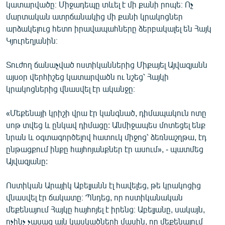
կատարվածը։ Միջադեպը տևել է մի քանի րոպե։ Ոչ
մարտական ատրճանակից մի քանի կրակոցներ
արձակելուց հետո իրավապահները ձերբակալել են Հայկ
Կյուրեղյանին։
Տուժող ճանաչված ոստիկաններից Միքայել Այվազյանն
այսօր վերհիշեց կատարվածն ու նշեց՝ Հայկի
կրակոցներից վնասվել էր ականջը։
«Մեքենայի կրիշի վրա էր կանգնած, դիմապակուն ոտը
սոթ տվեց և ընկավ դիմացը: Անմիջապես մոտեցել ենք
նրան և օգտագործելով հատուկ միջոց՝ ձեռնաշղթա, էդ
ընթացքում ինքը հայհոյանքներ էր ասում», - պատմեց
Այվազյանը:
Ոստիկան Արայիկ Աբելյանն էլ հավելեց, թե կրակոցից
վնասվել էր ճակատը։ Պնդեց, որ ոստիկանական
մեքենայում Հայկը հայհոյել է իրենց։ Աբելյանը, սակայն,
ոչինչ չասաց այն կասկածների մասին, որ մեքենայում