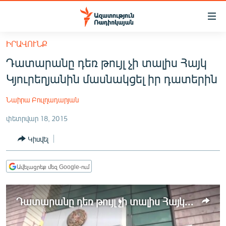
Մատչելիության
հղումներ
Անցնել
ԻՐԱՎՈՒՆՔ
հիմնական
ԱԶԱՏՈՒԹՅՈՒՆ TV
Դատարանը դեռ թույլ չի տալիս Հայկ
բովանդակությանը
ՀԱՅԱՍՏԱՆ
Անցնել
Կյուրեղյանին մասնակցել իր դատերին
հիմնական
ՔԱՂԱՔԱԿԱՆ
մենյուին
Նաիրա Բուլղադարյան
ԸՆՏՐՈՒԹՅՈՒՆՆԵՐ 2026
Որոնում
փետրվար 18, 2015
ԻՐԱՎՈՒՆՔ
Կիսվել
ՀԱՍԱՐԱԿՈՒԹՅՈՒՆ
ՏՆՏԵՍՈՒԹՅՈՒՆ
Ավելացրեք մեզ Google-ում
ՂԱՐԱԲԱՂ
ՊԱՏԵՐԱԶՄԻ 6 ՇԱԲԱԹՆԵՐԸ
Դատարանը դեռ թույլ չի տալիս Հայկ Կյուրեղյանին մասնակցել իր դատերին
ՏԱՐԱԾԱՇՐՋԱՆ