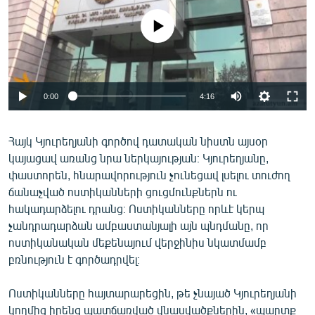
ՄԻՋԱԶԳԱՅԻՆ
No media source currently available
ՄՇԱԿՈՒՅԹ
ՍՊՈՐՏ
ՄԵԿՆԱԲԱՆՈՒԹՅՈՒՆ
0:00
4:16
ՏՏ ԵՒ ԻՆՏԵՐՆԵՏ
ԿՈՐՈՆԱՎԻՐՈՒՍ
Հայկ Կյուրեղյանի գործով դատական նիստն այսօր
կայացավ առանց նրա ներկայության։ Կյուրեղյանը,
ԱՐԽԻՎ
փաստորեն, հնարավորություն չունեցավ լսելու տուժող
ՏԵՍԱՆՅՈՒԹԵՐ
ճանաչված ոստիկանների ցուցմունքներն ու
հակադարձելու դրանց։ Ոստիկանները որևէ կերպ
ԲԱՆԱՎԵՃ
չանդրադարձան ամբաստանյալի այն պնդմանը, որ
ՁԳՏԵԼՈՎ ԼԱՎԱԳՈՒՅՆԻՆ
ոստիկանական մեքենայում վերջինիս նկատմամբ
բռնություն է գործադրվել։
ՓՈԴՔԱՍԹ
Ոստիկանները հայտարարեցին, թե չնայած Կյուրեղյանի
Հայերեն
կողմից իրենց պատճառված վնասվածքներին, «պարտք