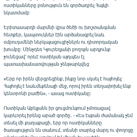
ոստիկանները բռնություն են գործադրել Հայկի
նկատմամբ։
Երիտասարդի մարմնի վրա ծեծի ու խոշտանգման
հետքեր, կապտուկներ էին արձանագրել նաև
օմբուդսմենի ներկայացուցիչներն ու դիտորդական
խումբը։ Մինչդեռ Կյուրեղյանի բողոքն արդյունք
չունեցավ՝ որևէ ոստիկան այդպես էլ
պատասխանատվության չենթարկվեց։
«Երբ որ իրեն վերցրեցինք, ինքը նոր սկսել է հայհոյել:
Հայհոյել է նաևմեքենայի մեջ, որով իրեն տեղափոխել ենք
կենտրոնի բաժին», - ասաց ոստիկանը:
Ոստիկան Աբելյանն իր ցուցմունքում չմոռացավ
կարևորել իրենց արած գործը․ - «Ես էսքան ժամանակ չեմ
տեսել մի քաղաքացի, երբ որ ոստիկանները
ծառայություն են տանում, տեսնի տարեց մարդ ու փողոցը