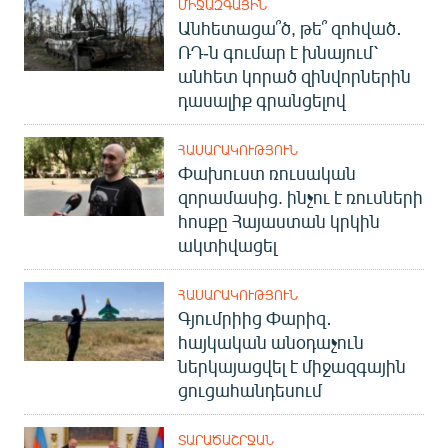
ՄԻՋԱԶԳԱՅԻՆ
Անհետացա՞ծ, թե՞ զոհված․
ՌԴ-ն գումար է խնայում՝
անհետ կորած զինվորներին
դասալիք գրանցելով
ՀԱՍԱՐԱԿՈՒԹՅՈՒՆ
Փախուստ ռուսական
զորամասից. ինչու է ռուսների
հոսքը Հայաստան կրկին
ակտիվացել
ՀԱՍԱՐԱԿՈՒԹՅՈՒՆ
Գյումրիից Փարիզ․
հայկական անօդաչուն
ներկայացվել է միջազգային
ցուցահանդեսում
ՏԱՐԱԾԱՇՐՋԱՆ