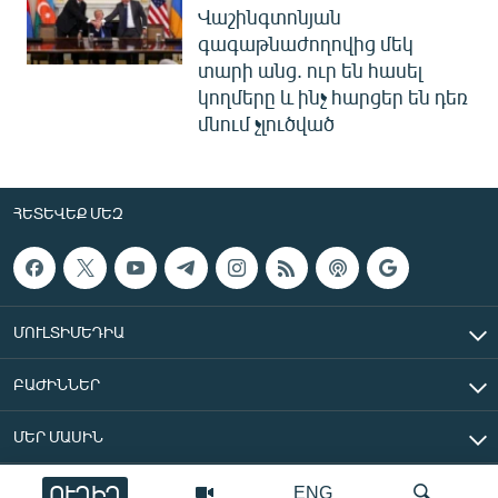
Վաշինգտոնյան
գագաթնաժողովից մեկ
տարի անց. ուր են հասել
կողմերը և ինչ հարցեր են դեռ
մնում չլուծված
ՀԵՏԵՎԵՔ ՄԵԶ
ՄՈՒԼՏԻՄԵԴԻԱ
ԲԱԺԻՆՆԵՐ
ՄԵՐ ՄԱՍԻՆ
ՈՒՂԻՂ
ENG
«Ազատ Եվրոպա/Ազատություն» ռադիոկայան © 2026