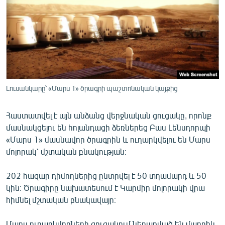
ՄԻՋԱԶԳԱՅԻՆ
ՄՇԱԿՈՒՅԹ
ՍՊՈՐՏ
ՄԵԿՆԱԲԱՆՈՒԹՅՈՒՆ
ՏՏ ԵՒ ԻՆՏԵՐՆԵՏ
Լուսանկարը՝ «Մարս 1» ծրագրի պաշտոնական կայքից
ԿՈՐՈՆԱՎԻՐՈՒՍ
Հաստատվել է այն անձանց վերջնական ցուցակը, որոնք
ԱՐԽԻՎ
մասնակցելու են հոլանդացի ձեռներեց Բաս Լենսդորպի
ՏԵՍԱՆՅՈՒԹԵՐ
«Մարս 1» մասնավոր ծրագրին և ուղարկվելու են Մարս
մոլորակ՝ մշտական բնակության։
ԲԱՆԱՎԵՃ
ՁԳՏԵԼՈՎ ԼԱՎԱԳՈՒՅՆԻՆ
202 հազար դիմողներից ընտրվել է 50 տղամարդ և 50
կին։ Ծրագիրը նախատեսում է Կարմիր մոլորակի վրա
ՓՈԴՔԱՍԹ
հիմնել մշտական բնակավայր։
Հայերեն
Մարս ուղարկվողների ցուցակում ներառված են մարդիկ