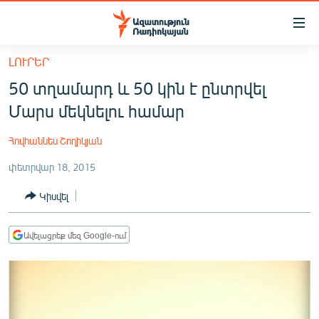
Մատչելիության
հղումներ
Անցնել
ԼՈՒՐԵՐ
հիմնական
ԱԶԱՏՈՒԹՅՈՒՆ TV
50 տղամարդ և 50 կին է ընտրվել
բովանդակությանը
ՀԱՅԱՍՏԱՆ
Անցնել
Մարս մեկնելու համար
հիմնական
ՔԱՂԱՔԱԿԱՆ
մենյուին
Հովհաննես Շողիկյան
ԸՆՏՐՈՒԹՅՈՒՆՆԵՐ 2026
Որոնում
փետրվար 18, 2015
ԻՐԱՎՈՒՆՔ
Կիսվել
ՀԱՍԱՐԱԿՈՒԹՅՈՒՆ
ՏՆՏԵՍՈՒԹՅՈՒՆ
Ավելացրեք մեզ Google-ում
ՂԱՐԱԲԱՂ
ՊԱՏԵՐԱԶՄԻ 6 ՇԱԲԱԹՆԵՐԸ
ՏԱՐԱԾԱՇՐՋԱՆ