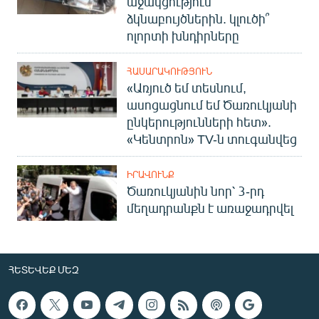
աջակցություն՝
ձկնաբույծներին. կլուծի՞
ոլորտի խնդիրները
ՀԱՍԱՐԱԿՈՒԹՅՈՒՆ
«Առյուծ եմ տեսնում,
ասոցացնում եմ Ծառուկյանի
ընկերությունների հետ».
«Կենտրոն» TV-ն տուգանվեց
ԻՐԱՎՈՒՆՔ
Ծառուկյանին նոր՝ 3-րդ
մեղադրանքն է առաջադրվել
ՀԵՏԵՎԵՔ ՄԵԶ