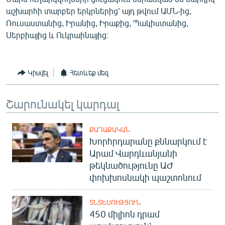
English
աշխարհի տարբեր երկրներից՝ այդ թվում ԱՄՆ-ից,
Ռուսաստանից, Իրանից, Իրաքից, Պակիստանից,
Русский
Սերբիայից և Ուկրաինայից։
ՀԵՏԵՎԵՔ ՄԵԶ
Կիսվել
Հետևեք մեզ
Շարունակել կարդալ
«Ազատության» բոլոր կայքերը
ՔԱՂԱՔԱԿԱՆ
Խորհրդարանը քննարկում է
Արամ Վարդևանյանի
թեկնածությունը ԱԺ
փոխխոսնակի պաշտոնում
ՏՆՏԵՍՈՒԹՅՈՒՆ
450 միլիոն դրամ