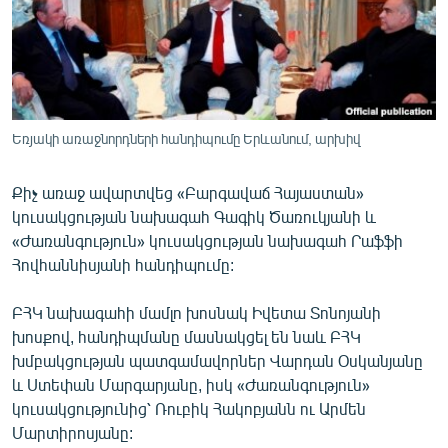
ՄԻՋԱԶԳԱՅԻՆ
ՄՇԱԿՈՒՅԹ
ՍՊՈՐՏ
ՄԵԿՆԱԲԱՆՈՒԹՅՈՒՆ
Եռյակի առաջնորդների հանդիպումը Երևանում, արխիվ
ՏՏ ԵՒ ԻՆՏԵՐՆԵՏ
Քիչ առաջ ավարտվեց «Բարգավաճ Հայաստան»
ԿՈՐՈՆԱՎԻՐՈՒՍ
կուսակցության նախագահ Գագիկ Ծառուկյանի և
ԱՐԽԻՎ
«Ժառանգություն» կուսակցության նախագահ Րաֆֆի
Հովհաննիսյանի հանդիպումը:
ՏԵՍԱՆՅՈՒԹԵՐ
ԲԱՆԱՎԵՃ
ԲՀԿ նախագահի մամլո խոսնակ Իվետա Տոնոյանի
խոսքով, հանդիպմանը մասնակցել են նաև ԲՀԿ
ՁԳՏԵԼՈՎ ԼԱՎԱԳՈՒՅՆԻՆ
խմբակցության պատգամավորներ Վարդան Օսկանյանը
ՓՈԴՔԱՍԹ
և Ստեփան Մարգարյանը, իսկ «Ժառանգություն»
կուսակցությունից՝ Ռուբիկ Հակոբյանն ու Արմեն
Հայերեն
Մարտիրոսյանը: