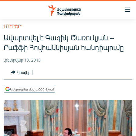
Մատչելիության
հղումներ
Անցնել
ԼՈՒՐԵՐ
հիմնական
ԱԶԱՏՈՒԹՅՈՒՆ TV
Ավարտվել է Գագիկ Ծառուկյան –
բովանդակությանը
ՀԱՅԱՍՏԱՆ
Անցնել
Րաֆֆի Հովհաննիսյան հանդիպումը
հիմնական
ՔԱՂԱՔԱԿԱՆ
մենյուին
փետրվար 13, 2015
ԸՆՏՐՈՒԹՅՈՒՆՆԵՐ 2026
Որոնում
Կիսվել
ԻՐԱՎՈՒՆՔ
ՀԱՍԱՐԱԿՈՒԹՅՈՒՆ
Ավելացրեք մեզ Google-ում
ՏՆՏԵՍՈՒԹՅՈՒՆ
ՂԱՐԱԲԱՂ
ՊԱՏԵՐԱԶՄԻ 6 ՇԱԲԱԹՆԵՐԸ
ՏԱՐԱԾԱՇՐՋԱՆ