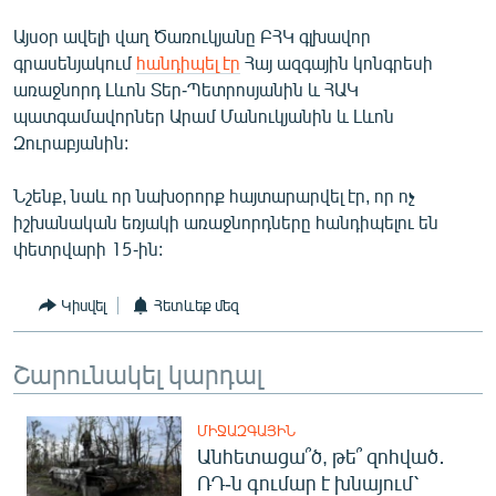
English
Այսօր ավելի վաղ Ծառուկյանը ԲՀԿ գլխավոր
Русский
գրասենյակում
հանդիպել էր
Հայ ազգային կոնգրեսի
առաջնորդ Լևոն Տեր-Պետրոսյանին և ՀԱԿ
պատգամավորներ Արամ Մանուկյանին և Լևոն
ՀԵՏԵՎԵՔ ՄԵԶ
Զուրաբյանին:
Նշենք, նաև որ նախօրորք հայտարարվել էր, որ ոչ
իշխանական եռյակի առաջնորդները հանդիպելու են
փետրվարի 15-ին:
«Ազատության» բոլոր կայքերը
Կիսվել
Հետևեք մեզ
Շարունակել կարդալ
ՄԻՋԱԶԳԱՅԻՆ
Անհետացա՞ծ, թե՞ զոհված․
ՌԴ-ն գումար է խնայում՝