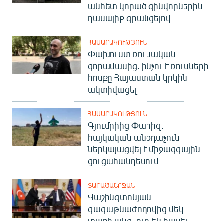
անհետ կորած զինվորներին
դասալիք գրանցելով
ՀԱՍԱՐԱԿՈՒԹՅՈՒՆ
Փախուստ ռուսական
զորամասից. ինչու է ռուսների
հոսքը Հայաստան կրկին
ակտիվացել
ՀԱՍԱՐԱԿՈՒԹՅՈՒՆ
Գյումրիից Փարիզ․
հայկական անօդաչուն
ներկայացվել է միջազգային
ցուցահանդեսում
ՏԱՐԱԾԱՇՐՋԱՆ
Վաշինգտոնյան
գագաթնաժողովից մեկ
տարի անց. ուր են հասել