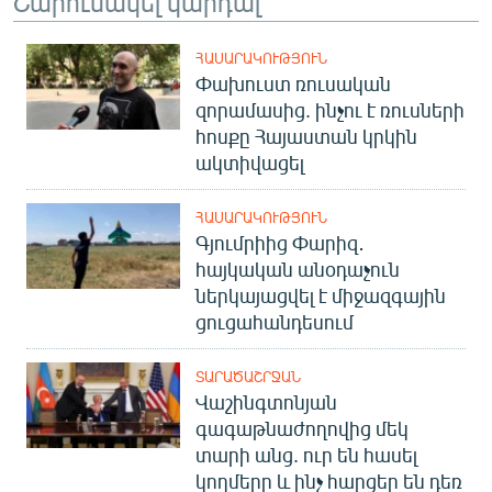
Շարունակել կարդալ
English
Русский
ՀԱՍԱՐԱԿՈՒԹՅՈՒՆ
Փախուստ ռուսական
զորամասից. ինչու է ռուսների
ՀԵՏԵՎԵՔ ՄԵԶ
հոսքը Հայաստան կրկին
ակտիվացել
ՀԱՍԱՐԱԿՈՒԹՅՈՒՆ
Գյումրիից Փարիզ․
հայկական անօդաչուն
«Ազատության» բոլոր կայքերը
ներկայացվել է միջազգային
ցուցահանդեսում
ՏԱՐԱԾԱՇՐՋԱՆ
Վաշինգտոնյան
գագաթնաժողովից մեկ
տարի անց. ուր են հասել
կողմերը և ինչ հարցեր են դեռ