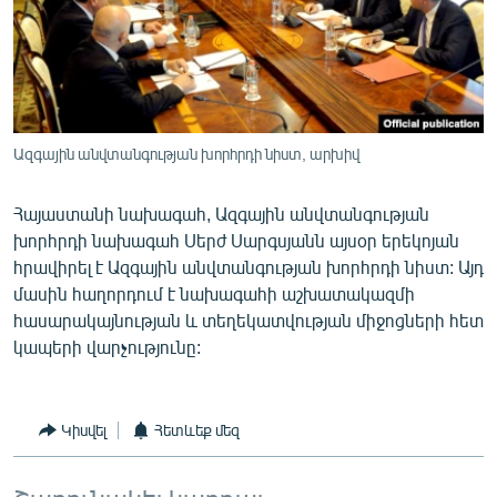
ՄԻՋԱԶԳԱՅԻՆ
ՄՇԱԿՈՒՅԹ
ՍՊՈՐՏ
ՄԵԿՆԱԲԱՆՈՒԹՅՈՒՆ
Ազգային անվտանգության խորհրդի նիստ, արխիվ
ՏՏ ԵՒ ԻՆՏԵՐՆԵՏ
Հայաստանի նախագահ, Ազգային անվտանգության
ԿՈՐՈՆԱՎԻՐՈՒՍ
խորհրդի նախագահ Սերժ Սարգսյանն այսօր երեկոյան
ԱՐԽԻՎ
հրավիրել է Ազգային անվտանգության խորհրդի նիստ: Այդ
մասին հաղորդում է նախագահի աշխատակազմի
ՏԵՍԱՆՅՈՒԹԵՐ
հասարակայնության և տեղեկատվության միջոցների հետ
ԲԱՆԱՎԵՃ
կապերի վարչությունը:
ՁԳՏԵԼՈՎ ԼԱՎԱԳՈՒՅՆԻՆ
ՓՈԴՔԱՍԹ
Կիսվել
Հետևեք մեզ
Հայերեն