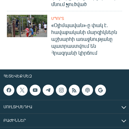
մնում չլուծված
ՍՊՈՐՏ
«Օլիմպավան»-ը փակ է.
հավաքականի մարզիկներն
աշխարհի առաջնությանը
պատրաստվում են
Հրազդանի կիրճում
ՀԵՏԵՎԵՔ ՄԵԶ
ՄՈՒԼՏԻՄԵԴԻԱ
ԲԱԺԻՆՆԵՐ