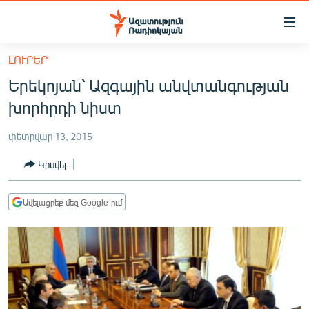
Մատչելիության
հղումներ
Անցնել
ԼՈՒՐԵՐ
հիմնական
ԱԶԱՏՈՒԹՅՈՒՆ TV
Երեկոյան՝ Ազգային անվտանգության
բովանդակությանը
ՀԱՅԱՍՏԱՆ
Անցնել
խորհրդի նիստ
հիմնական
ՔԱՂԱՔԱԿԱՆ
մենյուին
փետրվար 13, 2015
ԸՆՏՐՈՒԹՅՈՒՆՆԵՐ 2026
Որոնում
Կիսվել
ԻՐԱՎՈՒՆՔ
ՀԱՍԱՐԱԿՈՒԹՅՈՒՆ
Ավելացրեք մեզ Google-ում
ՏՆՏԵՍՈՒԹՅՈՒՆ
ՂԱՐԱԲԱՂ
ՊԱՏԵՐԱԶՄԻ 6 ՇԱԲԱԹՆԵՐԸ
ՏԱՐԱԾԱՇՐՋԱՆ