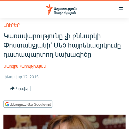
Մատչելիության
հղումներ
Անցնել
ԼՈՒՐԵՐ
հիմնական
ԱԶԱՏՈՒԹՅՈՒՆ TV
Կառավարությունը չի քննարկի
բովանդակությանը
ՀԱՅԱՍՏԱՆ
Անցնել
Փոստանջյանի՝ Մեծ հայրենազրկումը
հիմնական
ՔԱՂԱՔԱԿԱՆ
դատապարտող նախագիծը
մենյուին
ԸՆՏՐՈՒԹՅՈՒՆՆԵՐ 2026
Որոնում
Սարգիս Հարությունյան
ԻՐԱՎՈՒՆՔ
փետրվար 12, 2015
ՀԱՍԱՐԱԿՈՒԹՅՈՒՆ
Կիսվել
ՏՆՏԵՍՈՒԹՅՈՒՆ
ՂԱՐԱԲԱՂ
Ավելացրեք մեզ Google-ում
ՊԱՏԵՐԱԶՄԻ 6 ՇԱԲԱԹՆԵՐԸ
ՏԱՐԱԾԱՇՐՋԱՆ