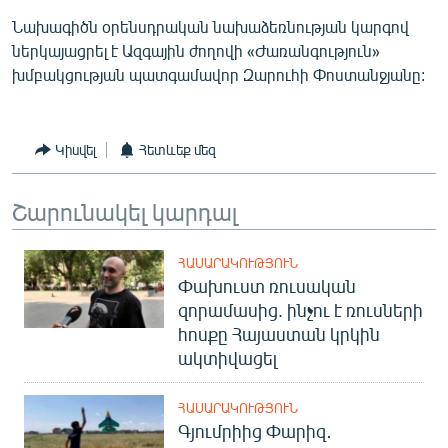
English
Նախագիծն օրենսդրական նախաձեռնության կարգով
ներկայացրել է Ազգային ժողովի «Ժառանգություն»
Русский
խմբակցության պատգամավոր Զարուհի Փոստանջյանը:
ՀԵՏԵՎԵՔ ՄԵԶ
Կիսվել
Հետևեք մեզ
Շարունակել կարդալ
«Ազատության» բոլոր կայքերը
ՀԱՍԱՐԱԿՈՒԹՅՈՒՆ
Փախուստ ռուսական
զորամասից. ինչու է ռուսների
հոսքը Հայաստան կրկին
ակտիվացել
ՀԱՍԱՐԱԿՈՒԹՅՈՒՆ
Գյումրիից Փարիզ․