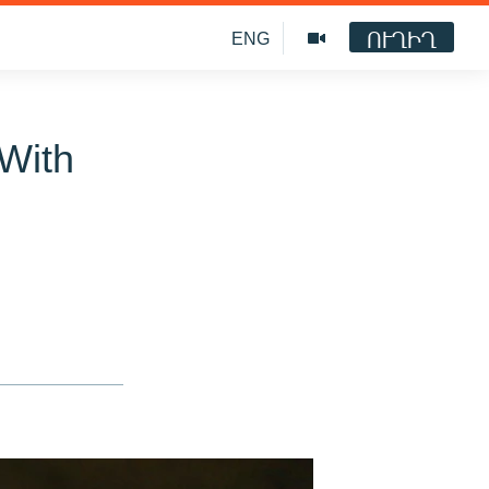
ՈՒՂԻՂ
ENG
 With