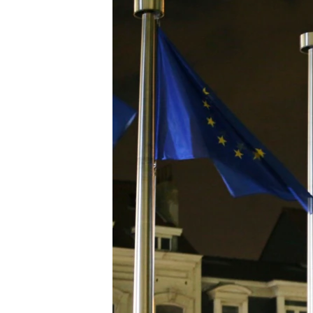
ՄԻՋԱԶԳԱՅԻՆ
ՄՇԱԿՈՒՅԹ
ՍՊՈՐՏ
ՄԵԿՆԱԲԱՆՈՒԹՅՈՒՆ
ՏՏ ԵՒ ԻՆՏԵՐՆԵՏ
ԿՈՐՈՆԱՎԻՐՈՒՍ
ԱՐԽԻՎ
ՏԵՍԱՆՅՈՒԹԵՐ
ԲԱՆԱՎԵՃ
ՁԳՏԵԼՈՎ ԼԱՎԱԳՈՒՅՆԻՆ
ՓՈԴՔԱՍԹ