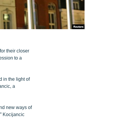
r their closer
ession to a
 in the light of
ancic, a
find new ways of
,” Kocijancic