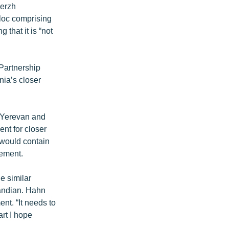
Serzh
bloc comprising
that it is “not
 Partnership
nia’s closer
 Yerevan and
nt for closer
 would contain
eement.
 similar
bandian. Hahn
nt. “It needs to
art I hope