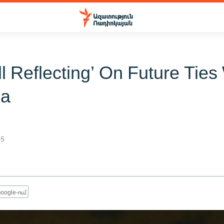
ll Reflecting’ On Future Ties
ia
15
oogle-ում