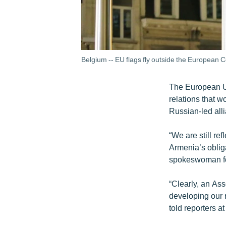
Belgium -- EU flags fly outside the European
The European Un
relations that w
Russian-led alli
“We are still re
Armenia’s oblig
spokeswoman for
“Clearly, an As
developing our r
told reporters a