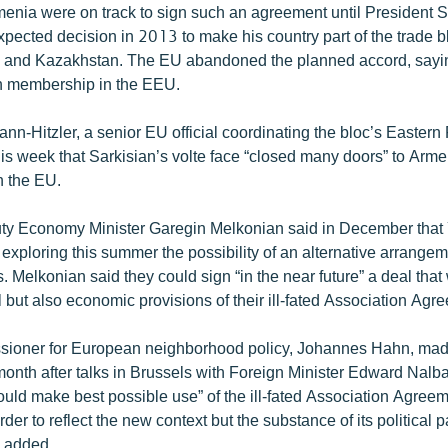
nia were on track to sign such an agreement until President 
xpected decision in 2013 to make his country part of the trade 
 and Kazakhstan. The EU abandoned the planned accord, saying 
h membership in the EEU.
n-Hitzler, a senior EU official coordinating the bloc’s Eastern
is week that Sarkisian’s volte face “closed many doors” to Arme
h the EU.
ty Economy Minister Garegin Melkonian said in December that
xploring this summer the possibility of an alternative arrangeme
 Melkonian said they could sign “in the near future” a deal that
al but also economic provisions of their ill-fated Association Agr
ioner for European neighborhood policy, Johannes Hahn, made
onth after talks in Brussels with Foreign Minister Edward Nal
uld make best possible use” of the ill-fated Association Agreeme
der to reflect the new context but the substance of its political p
” added.