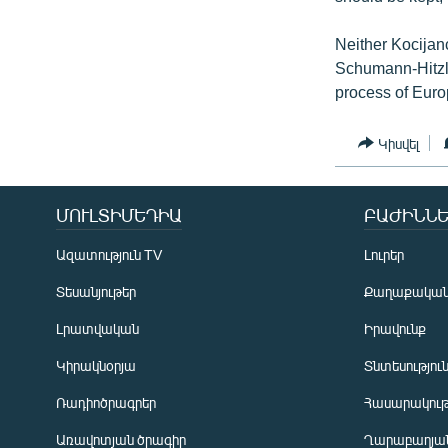
Neither Kocijan
Schumann-Hitzler
process of Euro
Կիսվել
ՄՈՒԼՏԻՄԵԴԻԱ
ԲԱԺԻՆՆԵ
Ազատություն TV
Լուրեր
Տեսանյութեր
Քաղաքակա
Լրատվական
Իրավունք
Կիրակնօրյա
Տնտեսությու
Ռադիոծրագրեր
Հասարակութ
Առավոտյան ծրագիր
Ղարաբաղյան