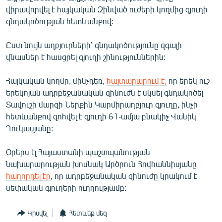
English
վիրավորվել է հայկական Զինված ուժերի կողմից գյուղի
գնդակոծության հետևանքով:
Русский
Ըստ նույն աղբյուրների՝ գնդակոծությունը զգալի
ՀԵՏԵՎԵՔ ՄԵԶ
վնասներ է հասցրել գյուղի շինություններին:
Հայկական կողմը, մինչդեռ,
հայտարարում է,
որ երեկ ուշ
երեկոյան ադրբեջանական զինուժն է սկսել գնդակոծել
Տավուշի մարզի Ներքին Կարմիրաղբյուր գյուղը, ինչի
հետևանքով զոհվել է գյուղի 61-ամյա բնակիչ Վանիկ
«Ազատության» բոլոր կայքերը
Ղուկասյանը:
Օրերս էլ Հայաստանի պաշտպանության
նախարարության խոսնակ Արծրուն Հովհաննիսյանը
հաղորդել էր
, որ ադրբեջանական զինուժը կրակում է
սեփական գյուղերի ուղղությամբ:
Կիսվել
Հետևեք մեզ