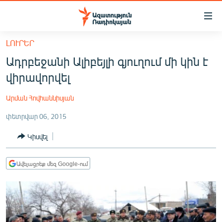
Մատչելիության
հղումներ
Անցնել
ԼՈՒՐԵՐ
հիմնական
ԱԶԱՏՈՒԹՅՈՒՆ TV
Ադրբեջանի Ալիբեյլի գյուղում մի կին է
բովանդակությանը
ՀԱՅԱՍՏԱՆ
Անցնել
վիրավորվել
հիմնական
ՔԱՂԱՔԱԿԱՆ
մենյուին
Արման Հովհաննիսյան
ԸՆՏՐՈՒԹՅՈՒՆՆԵՐ 2026
Որոնում
փետրվար 06, 2015
ԻՐԱՎՈՒՆՔ
Կիսվել
ՀԱՍԱՐԱԿՈՒԹՅՈՒՆ
ՏՆՏԵՍՈՒԹՅՈՒՆ
Ավելացրեք մեզ Google-ում
ՂԱՐԱԲԱՂ
ՊԱՏԵՐԱԶՄԻ 6 ՇԱԲԱԹՆԵՐԸ
ՏԱՐԱԾԱՇՐՋԱՆ