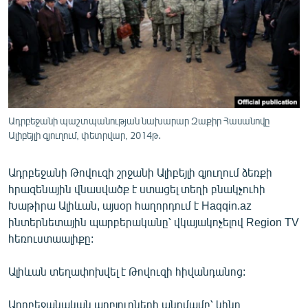
ՄԻՋԱԶԳԱՅԻՆ
ՄՇԱԿՈՒՅԹ
ՍՊՈՐՏ
ՄԵԿՆԱԲԱՆՈՒԹՅՈՒՆ
ՏՏ ԵՒ ԻՆՏԵՐՆԵՏ
Ադրբեջանի պաշտպանության նախարար Զաքիր Հասանովը
ԿՈՐՈՆԱՎԻՐՈՒՍ
Ալիբեյլի գյուղում, փետրվար, 2014թ․
ԱՐԽԻՎ
Ադրբեջանի Թովուզի շրջանի Ալիբեյլի գյուղում ձեռքի
ՏԵՍԱՆՅՈՒԹԵՐ
հրազենային վնասվածք է ստացել տեղի բնակչուհի
Խաթիրա Ալիևան, այսօր հաղորդում է Haqqin.az
ԲԱՆԱՎԵՃ
ինտերնետային պարբերականը՝ վկայակոչելով Region TV
ՁԳՏԵԼՈՎ ԼԱՎԱԳՈՒՅՆԻՆ
հեռուստաալիքը:
ՓՈԴՔԱՍԹ
Ալիևան տեղափոխվել է Թովուզի հիվանդանոց:
Հայերեն
Ադրբեջանական աղբյուրների պնդմամբ՝ կինը