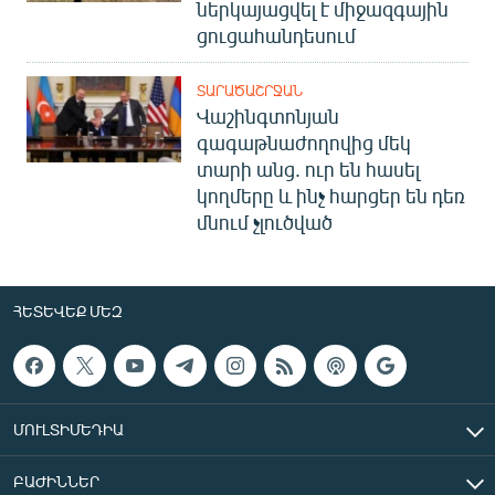
ներկայացվել է միջազգային
ցուցահանդեսում
ՏԱՐԱԾԱՇՐՋԱՆ
Վաշինգտոնյան
գագաթնաժողովից մեկ
տարի անց. ուր են հասել
կողմերը և ինչ հարցեր են դեռ
մնում չլուծված
ՀԵՏԵՎԵՔ ՄԵԶ
ՄՈՒԼՏԻՄԵԴԻԱ
ԲԱԺԻՆՆԵՐ