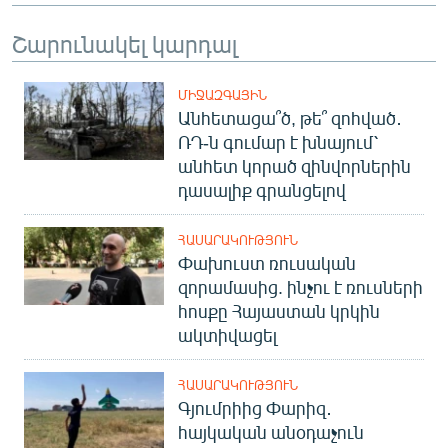
Շարունակել կարդալ
ՄԻՋԱԶԳԱՅԻՆ
Անհետացա՞ծ, թե՞ զոհված․
ՌԴ-ն գումար է խնայում՝
անհետ կորած զինվորներին
դասալիք գրանցելով
ՀԱՍԱՐԱԿՈՒԹՅՈՒՆ
Փախուստ ռուսական
զորամասից. ինչու է ռուսների
հոսքը Հայաստան կրկին
ակտիվացել
ՀԱՍԱՐԱԿՈՒԹՅՈՒՆ
Գյումրիից Փարիզ․
հայկական անօդաչուն