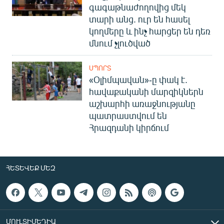
գագաթնաժողովից մեկ
տարի անց. ուր են հասել
կողմերը և ինչ հարցեր են դեռ
մնում չլուծված
ՍՊՈՐՏ
«Օլիմպավան»-ը փակ է.
հավաքականի մարզիկներն
աշխարհի առաջնությանը
պատրաստվում են
Հրազդանի կիրճում
ՀԵՏԵՎԵՔ ՄԵԶ
ՄՈՒԼՏԻՄԵԴԻԱ