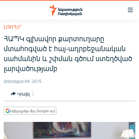
Մատչելիության
հղումներ
Անցնել
ԼՈՒՐԵՐ
հիմնական
ԱԶԱՏՈՒԹՅՈՒՆ TV
ՀԱՊԿ գլխավոր քարտուղարը
բովանդակությանը
ՀԱՅԱՍՏԱՆ
Անցնել
մտահոգված է հայ-ադրբեջանական
հիմնական
ՔԱՂԱՔԱԿԱՆ
սահմանին և շփման գծում ստեղծված
մենյուին
ԸՆՏՐՈՒԹՅՈՒՆՆԵՐ 2026
լարվածությամբ
Որոնում
ԻՐԱՎՈՒՆՔ
փետրվար 04, 2015
ՀԱՍԱՐԱԿՈՒԹՅՈՒՆ
Կիսվել
ՏՆՏԵՍՈՒԹՅՈՒՆ
ՂԱՐԱԲԱՂ
Ավելացրեք մեզ Google-ում
ՊԱՏԵՐԱԶՄԻ 6 ՇԱԲԱԹՆԵՐԸ
ՏԱՐԱԾԱՇՐՋԱՆ