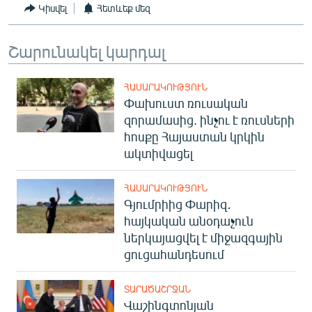
Կիսվել
Հետևեք մեզ
Շարունակել կարդալ
ՀԱՍԱՐԱԿՈՒԹՅՈՒՆ
Փախուստ ռուսական
զորամասից. ինչու է ռուսների
հոսքը Հայաստան կրկին
ակտիվացել
ՀԱՍԱՐԱԿՈՒԹՅՈՒՆ
Գյումրիից Փարիզ․
հայկական անօդաչուն
ներկայացվել է միջազգային
ցուցահանդեսում
ՏԱՐԱԾԱՇՐՋԱՆ
Վաշինգտոնյան