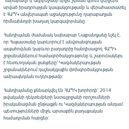
Ղարաբաղի և Ադրբեջանի միջև շփման գծում վերջերս
English
սրված իրադրության կապակցությամբ և վերահաստատել
է ՀԱՊԿ անվերապահ աջակցությունը ղարաբաղյան
Русский
հիմնախնդրի խաղաղ կարգավորմանը։
ՀԵՏԵՎԵՔ ՄԵԶ
Հանդիպման ժամանակ նախարար Նալբանդյանը նշել է,
որ Հայաստանը կարևորում է անվտանգության
ապահովման կարևոր բաղադրիչ հանդիսացող ՀԱՊԿ
շրջանակներում համագործակցությունը և շարունակելու
է հետևողական ջանքերը՝ Կազմակերպության
շրջանակներում դաշնակցային փոխգործակցության
«Ազատության» բոլոր կայքերը
ամրապնդման ուղղությամբ:
Հանդիպմանը քննարկվել են ՀԱՊԿ խորհրդի՝ 2014
թվականի դեկտեմբերի նստաշրջանի որոշումների
իրականացման ընթացքն ու Կազմակերպության անդամ
պետությունների միջև արտաքին քաղաքական
համադրման հարցեր։