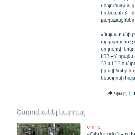
ՄԻՋԱԶԳԱՅԻՆ
վերլուծական 
ՄՇԱԿՈՒՅԹ
հունվարի 31-
քաղաքացիների
ՍՊՈՐՏ
ՄԵԿՆԱԲԱՆՈՒԹՅՈՒՆ
«Հայաստանի ք
արդարացում չո
ՏՏ ԵՒ ԻՆՏԵՐՆԵՏ
ժողովրդի երկ
ԿՈՐՈՆԱՎԻՐՈՒՍ
ԼՂՀ –ի՝ որպե
ՀՀ և ԼՂՀ հանր
ԱՐԽԻՎ
իրավիճակը հաղ
ՏԵՍԱՆՅՈՒԹԵՐ
կենտրոնի հայտ
ԲԱՆԱՎԵՃ
Կիսվել
ՁԳՏԵԼՈՎ ԼԱՎԱԳՈՒՅՆԻՆ
ՓՈԴՔԱՍԹ
Շարունակել կարդալ
ՍՊՈՐՏ
«Օլիմպավան»-ը փ