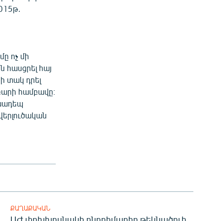
015թ.
ը ոչ մի
ն հասցրել հայ
ի տակ դրել
բարի համբավը։
ախադեպ
 վերլուծական
ՔԱՂԱՔԱԿԱՆ
ԱԺ փոխխոսնակի ընդդիմադիր թեկնածուի