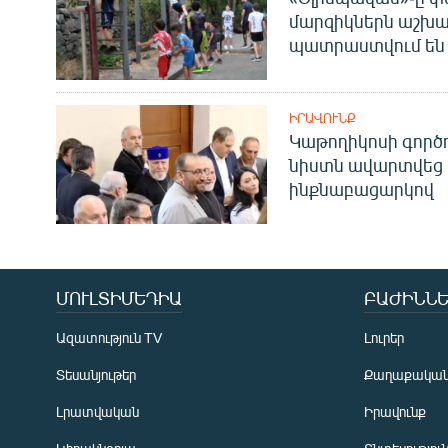
մարզիկներն աշխա
պատրաստվում են 
ԻՐԱՎՈՒՆՔ
Կաթողիկոսի գոր
նիստն ավարտվեց
ինքնաբացարկով
ՄՈՒԼՏԻՄԵԴԻԱ
ԲԱԺԻՆՆԵ
Ազատություն TV
Լուրեր
Տեսանյութեր
Քաղաքակա
Լրատվական
Իրավունք