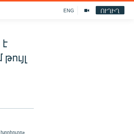
ՈՒՂԻՂ
ENG
 է
թույլ
 խորհուրդ»