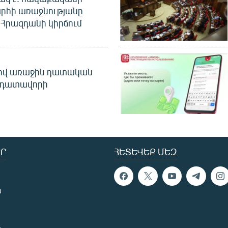
րհի առաջնությանը
Հրազդանի կիրճում
ծով առաջին դատական
 դատավորի
Ր
ՀԵՏԵՎԵՔ ՄԵԶ
ն