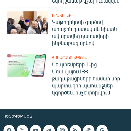
եկող շաբաթ կշարունակվեն
ԻՐԱՎՈՒՆՔ
Կաթողիկոսի գործով
առաջին դատական նիստն
ավարտվեց դատավորի
ինքնաբացարկով
ՀԱՍԱՐԱԿՈՒԹՅՈՒՆ
Սեպտեմբերի 1-ից
Մոսկվայում ՀՀ
քաղաքացիների համար նոր
պարտադիր պահանջներ
կգործեն. ինչ է փոխվում
ՀԵՏԵՎԵՔ ՄԵԶ