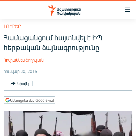
Մատչելիության
հղումներ
Անցնել
ԼՈՒՐԵՐ
հիմնական
ԱԶԱՏՈՒԹՅՈՒՆ TV
Համացանցում հայտնվել է ԻՊ
բովանդակությանը
ՀԱՅԱՍՏԱՆ
Անցնել
հերթական ձայնագրությունը
հիմնական
ՔԱՂԱՔԱԿԱՆ
մենյուին
Հովհաննես Շողիկյան
ԸՆՏՐՈՒԹՅՈՒՆՆԵՐ 2026
Որոնում
հունվար 30, 2015
ԻՐԱՎՈՒՆՔ
Կիսվել
ՀԱՍԱՐԱԿՈՒԹՅՈՒՆ
ՏՆՏԵՍՈՒԹՅՈՒՆ
Ավելացրեք մեզ Google-ում
ՂԱՐԱԲԱՂ
ՊԱՏԵՐԱԶՄԻ 6 ՇԱԲԱԹՆԵՐԸ
ՏԱՐԱԾԱՇՐՋԱՆ