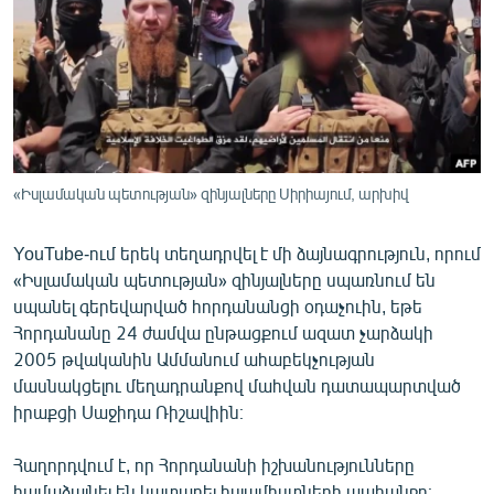
ՄԻՋԱԶԳԱՅԻՆ
ՄՇԱԿՈՒՅԹ
ՍՊՈՐՏ
ՄԵԿՆԱԲԱՆՈՒԹՅՈՒՆ
ՏՏ ԵՒ ԻՆՏԵՐՆԵՏ
«Իսլամական պետության» զինյալները Սիրիայում, արխիվ
ԿՈՐՈՆԱՎԻՐՈՒՍ
YouTube-ում երեկ տեղադրվել է մի ձայնագրություն, որում
ԱՐԽԻՎ
«Իսլամական պետության» զինյալները սպառնում են
ՏԵՍԱՆՅՈՒԹԵՐ
սպանել գերեվարված հորդանանցի օդաչուին, եթե
Հորդանանը 24 ժամվա ընթացքում ազատ չարձակի
ԲԱՆԱՎԵՃ
2005 թվականին Ամմանում ահաբեկչության
ՁԳՏԵԼՈՎ ԼԱՎԱԳՈՒՅՆԻՆ
մասնակցելու մեղադրանքով մահվան դատապարտված
իրաքցի Սաջիդա Ռիշավիին։
ՓՈԴՔԱՍԹ
Հաղորդվում է, որ Հորդանանի իշխանությունները
Հայերեն
համաձայնել են կատարել իսլամիստների պահանջը։