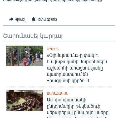
English
Русский
Կիսվել
Հետևեք մեզ
ՀԵՏԵՎԵՔ ՄԵԶ
Շարունակել կարդալ
ՍՊՈՐՏ
«Օլիմպավան»-ը փակ է.
հավաքականի մարզիկներն
«Ազատության» բոլոր կայքերը
աշխարհի առաջնությանը
պատրաստվում են
Հրազդանի կիրճում
ՔԱՂԱՔԱԿԱՆ
ԱԺ փոխխոսնակի
ընդդիմադիր թեկնածուի
վերաբերյալ քննարկումները