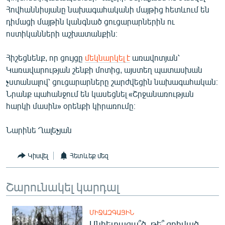
English
Հովհաննիսյանը նախագահականի մայթից հետևում են
դիմացի մայթին կանգնած ցուցարարներին ու
Русский
ոստիկանների աշխատանքին։
ՀԵՏԵՎԵՔ ՄԵԶ
Հիշեցնենք, որ ցույցը
մեկնարկել է
առավոտյան՝
Կառավարության շենքի մոտից, այստեղ պատասխան
չստանալով՝ ցուցարարները շարժվեցին նախագահական։
Նրանք պահանջում են կասեցնել «Շրջանառության
հարկի մասին» օրենքի կիրառումը։
«Ազատության» բոլոր կայքերը
Նարինե Ղալեչյան
Կիսվել
Հետևեք մեզ
Շարունակել կարդալ
ՄԻՋԱԶԳԱՅԻՆ
Անհետացա՞ծ, թե՞ զոհված․