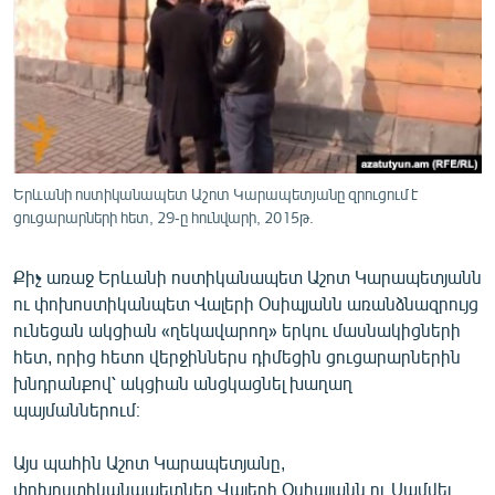
ՄԻՋԱԶԳԱՅԻՆ
ՄՇԱԿՈՒՅԹ
ՍՊՈՐՏ
ՄԵԿՆԱԲԱՆՈՒԹՅՈՒՆ
ՏՏ ԵՒ ԻՆՏԵՐՆԵՏ
Երևանի ոստիկանապետ Աշոտ Կարապետյանը զրուցում է
ԿՈՐՈՆԱՎԻՐՈՒՍ
ցուցարարների հետ, 29-ը հունվարի, 2015թ.
ԱՐԽԻՎ
Քիչ առաջ Երևանի ոստիկանապետ Աշոտ Կարապետյանն
ՏԵՍԱՆՅՈՒԹԵՐ
ու փոխոստիկանպետ Վալերի Օսիպյանն առանձնազրույց
ունեցան ակցիան «ղեկավարող» երկու մասնակիցների
ԲԱՆԱՎԵՃ
հետ, որից հետո վերջիններս դիմեցին ցուցարարներին
ՁԳՏԵԼՈՎ ԼԱՎԱԳՈՒՅՆԻՆ
խնդրանքով՝ ակցիան անցկացնել խաղաղ
պայմաններում։
ՓՈԴՔԱՍԹ
Այս պահին Աշոտ Կարապետյանը,
Հայերեն
փոխոստիկանապետներ Վալերի Օսիպյանն ու Սամվել