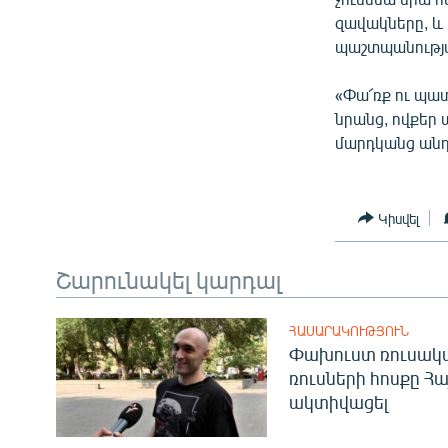
զավակները, և 
պաշտպանությա
«Փա՜ռք ու պատ
նրանց, ովքեր 
մարդկանց անդո
Կիսվել
Շարունակել կարդալ
ՀԱՍԱՐԱԿՈՒԹՅՈՒՆ
Փախուստ ռուսական
ռուսների հոսքը Հ
ակտիվացել