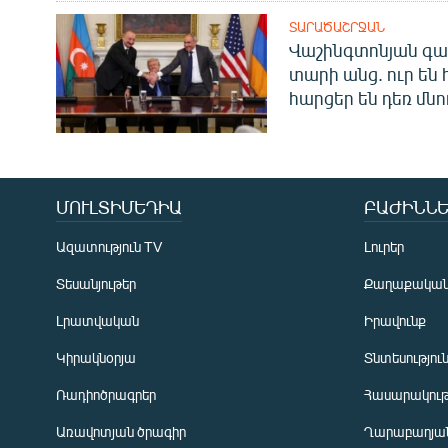
ՏԱՐԱԾԱՇՐՋԱՆ
Վաշինգտոնյան գա
տարի անց. ուր են 
հարցեր են դեռ մնո
ՄՈՒԼՏԻՄԵԴԻԱ
ԲԱԺԻՆՆԵ
Ազատություն TV
Լուրեր
Տեսանյութեր
Քաղաքակա
Լրատվական
Իրավունք
Կիրակնօրյա
Տնտեսությու
Ռադիոծրագրեր
Հասարակութ
Առավոտյան ծրագիր
Ղարաբաղյան