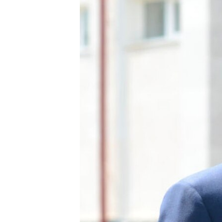
ՄԻՋԱԶԳԱՅԻՆ
ՄՇԱԿՈՒՅԹ
ՍՊՈՐՏ
ՄԵԿՆԱԲԱՆՈՒԹՅՈՒՆ
ՏՏ ԵՒ ԻՆՏԵՐՆԵՏ
ԿՈՐՈՆԱՎԻՐՈՒՍ
ԱՐԽԻՎ
ՏԵՍԱՆՅՈՒԹԵՐ
ԲԱՆԱՎԵՃ
ՁԳՏԵԼՈՎ ԼԱՎԱԳՈՒՅՆԻՆ
ՓՈԴՔԱՍԹ