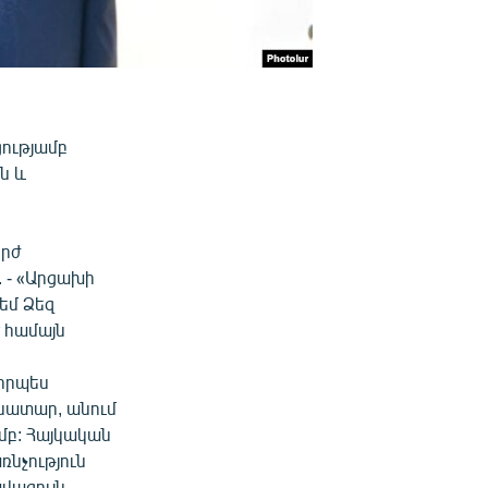
ությամբ
ն և
երժ
 - «Արցախի
եմ Ձեզ
 համայն
 որպես
նատար, անում
մբ: Հայկական
ռնչություն
վագույն