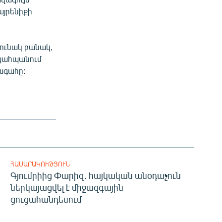
այրենիքի
տունակ բանակ,
 պահպանում
ագահը:
ՀԱՍԱՐԱԿՈՒԹՅՈՒՆ
Գյումրիից Փարիզ․ հայկական անօդաչուն
ներկայացվել է միջազգային
ցուցահանդեսում