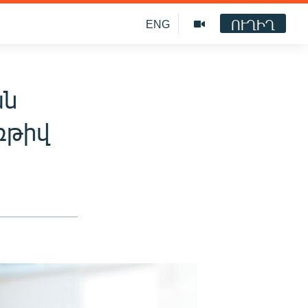
ՈՒՂԻՂ
ENG
ան
ռթիվ