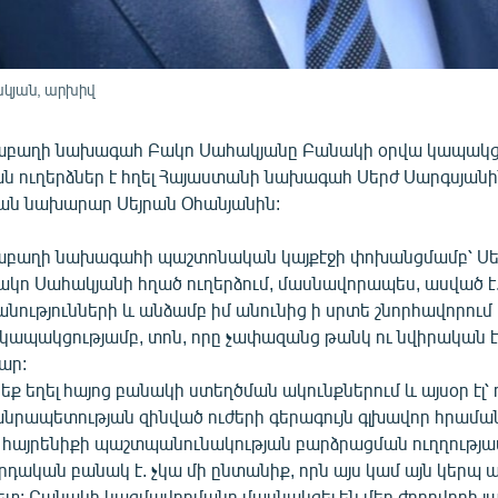
կյան, արխիվ
րաբաղի նախագահ Բակո Սահակյանը Բանակի օրվա կապակց
ն ուղերձներ է հղել Հայաստանի նախագահ Սերժ Սարգսյանի
ն նախարար Սեյրան Օհանյանին:
աբաղի նախագահի պաշտոնական կայքէջի փոխանցմամբ՝ Ս
ակո Սահակյանի հղած ուղերձում, մասնավորապես, ասված է.
անությունների և անձամբ իմ անունից ի սրտե շնորհավորում 
կապակցությամբ, տոն, որը չափազանց թանկ ու նվիրական է
ար:
եք եղել հայոց բանակի ստեղծման ակունքներում և այսօր էլ՝
նրապետության զինված ուժերի գերագույն գլխավոր հրամա
 հայրենիքի պաշտպանունակության բարձրացման ուղղությա
դական բանակ է. չկա մի ընտանիք, որն այս կամ այն կերպ ա
ետ: Բանակի կազմավորմանը մասնակցել են մեր ժողովրդի լա