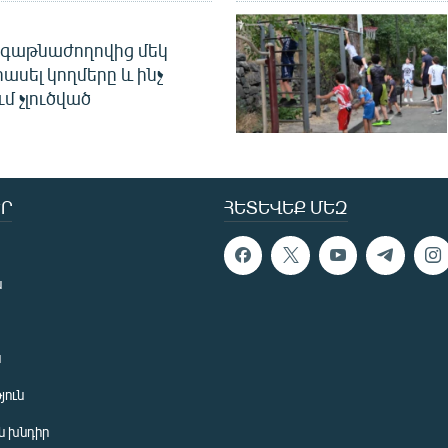
գաթնաժողովից մեկ
հասել կողմերը և ինչ
ւմ չլուծված
Ր
ՀԵՏԵՎԵՔ ՄԵԶ
ն
ն
յուն
 խնդիր