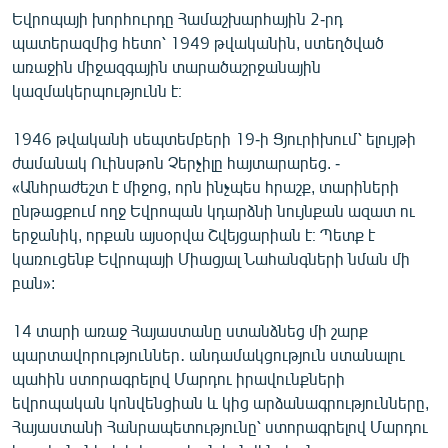
English
Եվրոպայի խորհուրդը Համաշխարհային 2-րդ
պատերազմից հետո՝ 1949 թվականին, ստեղծված
Русский
առաջին միջազգային տարածաշրջանային
կազմակերպությունն է։
ՀԵՏԵՎԵՔ ՄԵԶ
1946 թվականի սեպտեմբերի 19-ի Ցյուրիխում՝ ելույթի
ժամանակ Ուինսթոն Չերչիլը հայտարարեց. -
«Անհրաժեշտ է միջոց, որն ինչպես հրաշք, տարիների
ընթացքում ողջ Եվրոպան կդարձնի նույնքան ազատ ու
երջանիկ, որքան այսօրվա Շվեյցարիան է։ Պետք է
«Ազատության» բոլոր կայքերը
կառուցենք Եվրոպայի Միացյալ Նահանգների նման մի
բան»:
14 տարի առաջ Հայաստանը ստանձնեց մի շարք
պարտավորություններ․ անդամակցություն ստանալու
պահին ստորագրելով Մարդու իրավունքների
եվրոպական կոնվենցիան և կից արձանագրությունները,
Հայաստանի Հանրապետությունը՝ ստորագրելով Մարդու