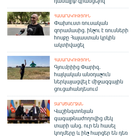
դասալիք գրանցելով
ՀԱՍԱՐԱԿՈՒԹՅՈՒՆ
Փախուստ ռուսական
զորամասից. ինչու է ռուսների
հոսքը Հայաստան կրկին
ակտիվացել
ՀԱՍԱՐԱԿՈՒԹՅՈՒՆ
Գյումրիից Փարիզ․
հայկական անօդաչուն
ներկայացվել է միջազգային
ցուցահանդեսում
ՏԱՐԱԾԱՇՐՋԱՆ
Վաշինգտոնյան
գագաթնաժողովից մեկ
տարի անց. ուր են հասել
կողմերը և ինչ հարցեր են դեռ