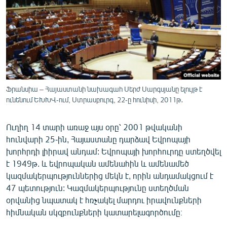
ՄԻՋԱԶԳԱՅԻՆ
ՄՇԱԿՈՒՅԹ
ՍՊՈՐՏ
ՄԵԿՆԱԲԱՆՈՒԹՅՈՒՆ
ՏՏ ԵՒ ԻՆՏԵՐՆԵՏ
Ֆրանսիա – Հայաստանի նախագահ Սերժ Սարգսյանը ելույթ է
ԿՈՐՈՆԱՎԻՐՈՒՍ
ունենում ԵԽԽՎ-ում, Ստրասբուրգ, 22-ը հունիսի, 2011թ․
ԱՐԽԻՎ
Ուղիղ 14 տարի առաջ այս օրը՝ 2001 թվականի
ՏԵՍԱՆՅՈՒԹԵՐ
հունվարի 25-ին, Հայաստանը դարձավ Եվրոպայի
խորհրդի լիիրավ անդամ: Եվրոպայի խորհուրդը ստեղծվել
ԲԱՆԱՎԵՃ
է 1949թ. և եվրոպական ամենահին և ամենամեծ
ՁԳՏԵԼՈՎ ԼԱՎԱԳՈՒՅՆԻՆ
կազմակերպություններից մեկն է, որին անդամակցում է
47 պետություն: Կազմակերպությունը ստեղծման
ՓՈԴՔԱՍԹ
օրվանից նպատակ է հռչակել մարդու իրավունքների
հիմնական սկզբունքների կատարելագործումը։
Հայերեն