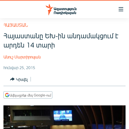
Մատչելիության
հղումներ
Անցնել
ՀԱՅԱՍՏԱՆ
հիմնական
ԱԶԱՏՈՒԹՅՈՒՆ TV
Հայաստանը ԵԽ-ին անդամակցում է
բովանդակությանը
ՀԱՅԱՍՏԱՆ
Անցնել
արդեն 14 տարի
հիմնական
ՔԱՂԱՔԱԿԱՆ
մենյուին
Անուշ Մարտիրոսյան
ԸՆՏՐՈՒԹՅՈՒՆՆԵՐ 2026
Որոնում
հունվար 25, 2015
ԻՐԱՎՈՒՆՔ
Կիսվել
ՀԱՍԱՐԱԿՈՒԹՅՈՒՆ
ՏՆՏԵՍՈՒԹՅՈՒՆ
Ավելացրեք մեզ Google-ում
ՂԱՐԱԲԱՂ
ՊԱՏԵՐԱԶՄԻ 6 ՇԱԲԱԹՆԵՐԸ
ՏԱՐԱԾԱՇՐՋԱՆ