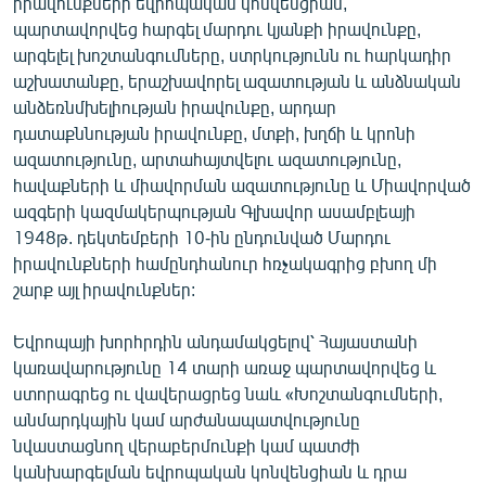
իրավունքների եվրոպական կոնվենցիան,
պարտավորվեց հարգել մարդու կյանքի իրավունքը,
արգելել խոշտանգումները, ստրկությունն ու հարկադիր
աշխատանքը, երաշխավորել ազատության և անձնական
անձեռնմխելիության իրավունքը, արդար
դատաքննության իրավունքը, մտքի, խղճի և կրոնի
ազատությունը, արտահայտվելու ազատությունը,
հավաքների և միավորման ազատությունը և Միավորված
ազգերի կազմակերպության Գլխավոր ասամբլեայի
1948թ. դեկտեմբերի 10-ին ընդունված Մարդու
իրավունքների համընդհանուր հռչակագրից բխող մի
շարք այլ իրավունքներ:
Եվրոպայի խորհրդին անդամակցելով՝ Հայաստանի
կառավարությունը 14 տարի առաջ պարտավորվեց և
ստորագրեց ու վավերացրեց նաև «Խոշտանգումների,
անմարդկային կամ արժանապատվությունը
նվաստացնող վերաբերմունքի կամ պատժի
կանխարգելման եվրոպական կոնվենցիան և դրա