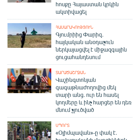
հոսքը Հայաստան կրկին
English
ակտիվացել
Русский
ՀԱՍԱՐԱԿՈՒԹՅՈՒՆ
ՀԵՏԵՎԵՔ ՄԵԶ
Գյումրիից Փարիզ․
հայկական անօդաչուն
ներկայացվել է միջազգային
ցուցահանդեսում
ՏԱՐԱԾԱՇՐՋԱՆ
«Ազատության» բոլոր կայքերը
Վաշինգտոնյան
գագաթնաժողովից մեկ
տարի անց. ուր են հասել
կողմերը և ինչ հարցեր են դեռ
մնում չլուծված
ՍՊՈՐՏ
«Օլիմպավան»-ը փակ է.