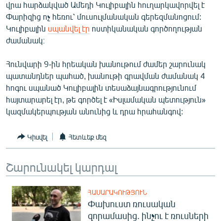
վրա հարձակված Ամեդի Կուլիբալին հուղարկավորվել է
ՄԻՋԱԶԳԱՅԻՆ
Փարիզից ոչ հեռու՝ մուսուլմանական գերեզմանոցում:
ՄՇԱԿՈՒՅԹ
Կուլիբալին
սպանվել էր
ոստիկանական գործողության
ժամանակ։
ՍՊՈՐՏ
ՄԵԿՆԱԲԱՆՈՒԹՅՈՒՆ
Հունվարի 9-ին հրեական խանութում ժամեր շարունակ
պատանդներ պահած, խանութի գրավման ժամանակ 4
ՏՏ ԵՒ ԻՆՏԵՐՆԵՏ
հոգու սպանած Կուլիբալին տեսաձայնագրությունում
ԿՈՐՈՆԱՎԻՐՈՒՍ
հայտարարել էր, թե գործել է «Իսլամական պետություն»
կազմակերպության անունից և դրա հրահանգով:
ԱՐԽԻՎ
ՏԵՍԱՆՅՈՒԹԵՐ
Կիսվել
Հետևեք մեզ
ԲԱՆԱՎԵՃ
Շարունակել կարդալ
ՁԳՏԵԼՈՎ ԼԱՎԱԳՈՒՅՆԻՆ
ՓՈԴՔԱՍԹ
ՀԱՍԱՐԱԿՈՒԹՅՈՒՆ
Փախուստ ռուսական
Հայերեն
զորամասից. ինչու է ռուսների