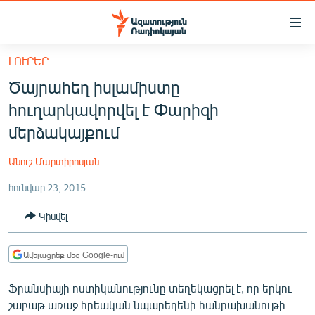
Մատչելիության
հղումներ
Անցնել
ԼՈՒՐԵՐ
հիմնական
ԱԶԱՏՈՒԹՅՈՒՆ TV
Ծայրահեղ իսլամիստը
բովանդակությանը
ՀԱՅԱՍՏԱՆ
Անցնել
հուղարկավորվել է Փարիզի
հիմնական
ՔԱՂԱՔԱԿԱՆ
մերձակայքում
մենյուին
ԸՆՏՐՈՒԹՅՈՒՆՆԵՐ 2026
Որոնում
Անուշ Մարտիրոսյան
ԻՐԱՎՈՒՆՔ
հունվար 23, 2015
ՀԱՍԱՐԱԿՈՒԹՅՈՒՆ
Կիսվել
ՏՆՏԵՍՈՒԹՅՈՒՆ
ՂԱՐԱԲԱՂ
Ավելացրեք մեզ Google-ում
ՊԱՏԵՐԱԶՄԻ 6 ՇԱԲԱԹՆԵՐԸ
Ֆրանսիայի ոստիկանությունը տեղեկացրել է, որ երկու
ՏԱՐԱԾԱՇՐՋԱՆ
շաբաթ առաջ հրեական նպարեղենի հանրախանութի