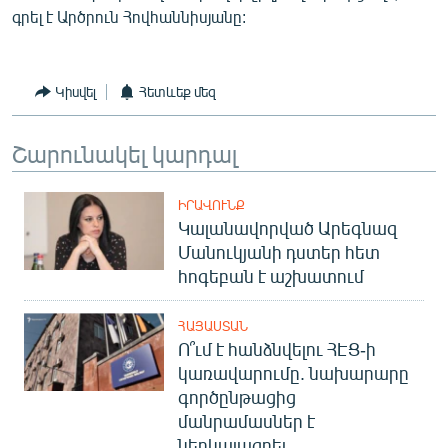
գրել է Արծրուն Հովհաննիսյանը:
English
Русский
Կիսվել
Հետևեք մեզ
ՀԵՏԵՎԵՔ ՄԵԶ
Շարունակել կարդալ
ԻՐԱՎՈՒՆՔ
Կալանավորված Արեգնազ
«Ազատության» բոլոր կայքերը
Մանուկյանի դստեր հետ
հոգեբան է աշխատում
ՀԱՅԱՍՏԱՆ
Ո՞ւմ է հանձնվելու ՀԷՑ-ի
կառավարումը. նախարարը
գործընթացից
մանրամասներ է
ներկայացրել