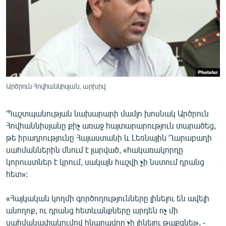
ՄԻՋԱԶԳԱՅԻՆ
ՄՇԱԿՈՒՅԹ
ՍՊՈՐՏ
ՄԵԿՆԱԲԱՆՈՒԹՅՈՒՆ
ՏՏ ԵՒ ԻՆՏԵՐՆԵՏ
Արծրուն Հովհաննիսյան, արխիվ
ԿՈՐՈՆԱՎԻՐՈՒՍ
Պաշտպանության նախարարի մամլո խոսնակ Արծրուն
ԱՐԽԻՎ
Հովհաննիսյանը քիչ առաջ հայտարարություն տարածեց,
ՏԵՍԱՆՅՈՒԹԵՐ
թե իրադրությունը Հայաստանի և Լեռնային Ղարաբաղի
սահմաններին մնում է լարված, «հակառակորդը
ԲԱՆԱՎԵՃ
կորուստներ է կրում, սակայն հաշվի չի նստում դրանց
ՁԳՏԵԼՈՎ ԼԱՎԱԳՈՒՅՆԻՆ
հետ»:
ՓՈԴՔԱՍԹ
«Հայկական կողմի գործողությունները լինելու են ավելի
անողոք, ու դրանց հետևանքները արդեն ոչ մի
Հայերեն
սահմանափակումով հնարավոր չի լինելու թաքցնել», -