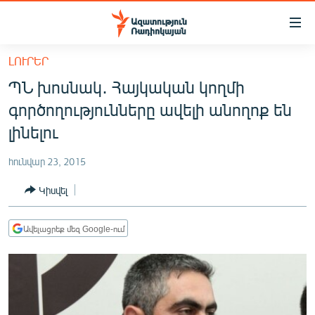
Մատչելիության
հղումներ
Անցնել
ԼՈՒՐԵՐ
հիմնական
ԱԶԱՏՈՒԹՅՈՒՆ TV
ՊՆ խոսնակ․ Հայկական կողմի
բովանդակությանը
ՀԱՅԱՍՏԱՆ
Անցնել
գործողությունները ավելի անողոք են
հիմնական
ՔԱՂԱՔԱԿԱՆ
լինելու
մենյուին
ԸՆՏՐՈՒԹՅՈՒՆՆԵՐ 2026
Որոնում
հունվար 23, 2015
ԻՐԱՎՈՒՆՔ
Կիսվել
ՀԱՍԱՐԱԿՈՒԹՅՈՒՆ
ՏՆՏԵՍՈՒԹՅՈՒՆ
Ավելացրեք մեզ Google-ում
ՂԱՐԱԲԱՂ
ՊԱՏԵՐԱԶՄԻ 6 ՇԱԲԱԹՆԵՐԸ
ՏԱՐԱԾԱՇՐՋԱՆ