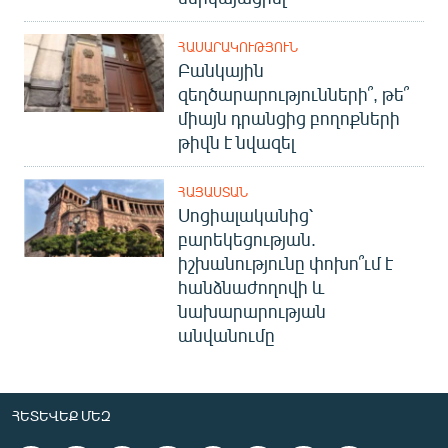
ՀԱՍԱՐԱԿՈՒԹՅՈՒՆ
Բանկային
զեղծարարությունների՞, թե՞
միայն դրանցից բողոքների
թիվն է նվազել
ՀԱՅԱՍՏԱՆ
Սոցիալականից՝
բարեկեցության.
իշխանությունը փոխո՞ւմ է
հանձնաժողովի և
նախարարության
անվանումը
ՀԵՏԵՎԵՔ ՄԵԶ