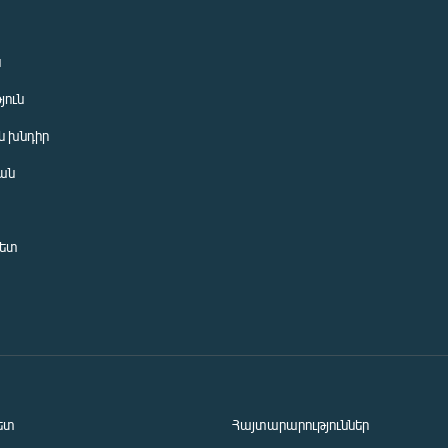
ն
յուն
 խնդիր
ան
նետ
ետ
Հայտարարություններ