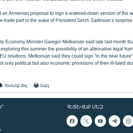
 an Armenian proposal to sign a watered-down version of the 
ee-trade part in the wake of President Serzh Sarkisian’s surprise
y Economy Minister Garegin Melkonian said late last month th
xploring this summer the possibility of an alternative legal fra
U relations. Melkonian said they could sign “in the near future”
t only political but also economic provisions of their ill-fated dr
Հետևեք մեզ
Տպել
Ր
ՀԵՏԵՎԵՔ ՄԵԶ
ն