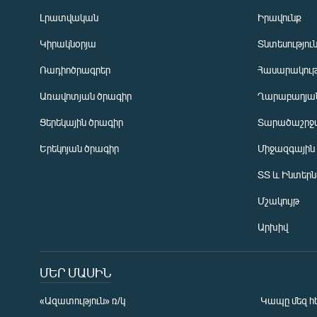
Լրատվական
Իրավունք
Կիրակնօրյա
Տնտեսությու
Ռադիոծրագրեր
Հասարակութ
Առավոտյան ծրագիր
Ղարաբաղյան
Ցերեկային ծրագիր
Տարածաշրջ
Հայերեն
Երեկոյան ծրագիր
Միջազգային
English
ՏՏ և Ինտեր
Русский
Մշակույթ
ՀԵՏԵՎԵՔ ՄԵԶ
Արխիվ
ՄԵՐ ՄԱՍԻՆ
«Ազատություն» ռ/կ
Կապը մեզ հ