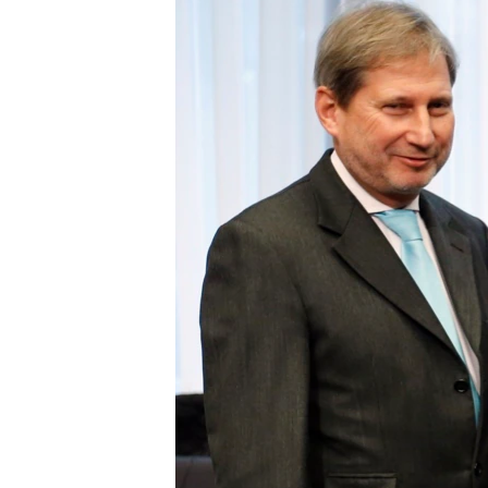
ՄԻՋԱԶԳԱՅԻՆ
ՄՇԱԿՈՒՅԹ
ՍՊՈՐՏ
ՄԵԿՆԱԲԱՆՈՒԹՅՈՒՆ
ՏՏ ԵՒ ԻՆՏԵՐՆԵՏ
ԿՈՐՈՆԱՎԻՐՈՒՍ
ԱՐԽԻՎ
ՏԵՍԱՆՅՈՒԹԵՐ
ԲԱՆԱՎԵՃ
ՁԳՏԵԼՈՎ ԼԱՎԱԳՈՒՅՆԻՆ
ՓՈԴՔԱՍԹ