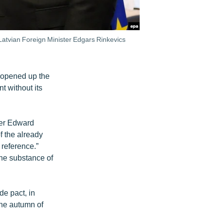
tvian Foreign Minister Edgars Rinkevics
 opened up the
t without its
ter Edward
 the already
reference.”
the substance of
de pact, in
the autumn of