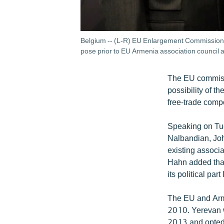
Belgium -- (L-R) EU Enlargement Commissione
pose prior to EU Armenia association council 
The EU commiss
possibility of 
free-trade comp
Speaking on Tue
Nalbandian, Joh
existing associ
Hahn added that 
its political par
The EU and Arme
2010. Yerevan w
2013 and opted 