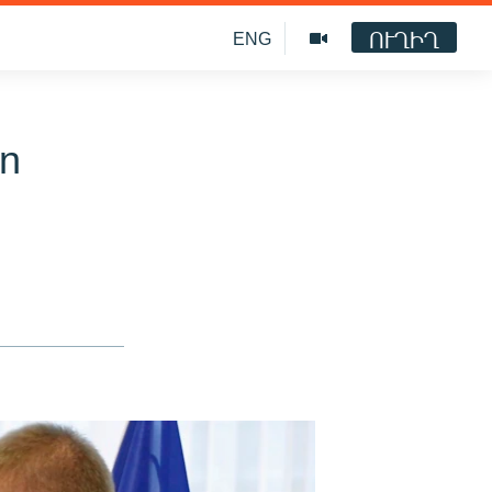
ՈՒՂԻՂ
ENG
an