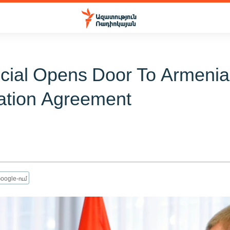
icial Opens Door To Armeni
ation Agreement
oogle-ում