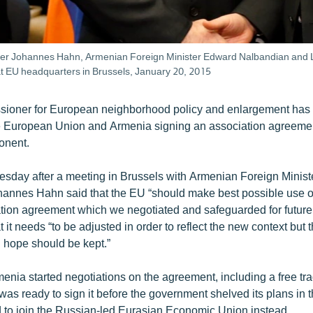
r Johannes Hahn, Armenian Foreign Minister Edward Nalbandian and La
at EU headquarters in Brussels, January 20, 2015
ioner for European neighborhood policy and enlargement has
the European Union and Armenia signing an association agreemen
onent.
sday after a meeting in Brussels with Armenian Foreign Minis
annes Hahn said that the EU “should make best possible use of
ation agreement which we negotiated and safeguarded for future 
it needs “to be adjusted in order to reflect the new context but 
t I hope should be kept.”
nia started negotiations on the agreement, including a free tra
as ready to sign it before the government shelved its plans in 
to join the Russian-led Eurasian Economic Union instead.