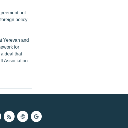
agreement not
 foreign policy
at Yerevan and
mework for
 a deal that
aft Association