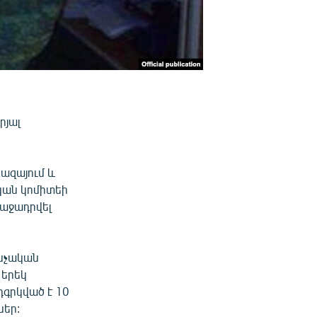
րյալ
ազայում և
կան կոմիտեի
աջադրվել
ննչական
 երեկ
գրկված է 10
ներ: