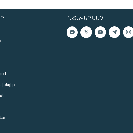
Ր
ՀԵՏԵՎԵՔ ՄԵԶ
ն
ն
յուն
 խնդիր
ան
նետ