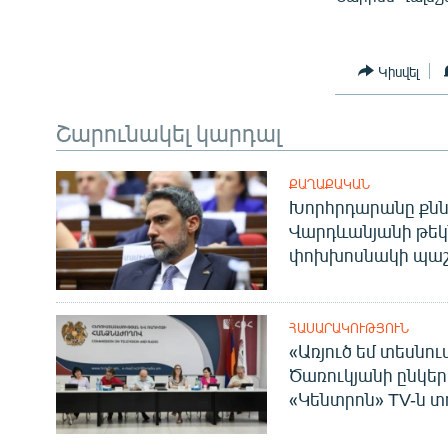
Կիսվել
Շարունակել կարդալ
ՔԱՂԱՔԱԿԱՆ
Խորհրդարանը քնն
Վարդևանյանի թեկ
փոխխոսնակի պաշ
ՀԱՍԱՐԱԿՈՒԹՅՈՒՆ
«Առյուծ եմ տեսնու
Ծառուկյանի ընկեր
«Կենտրոն» TV-ն տ