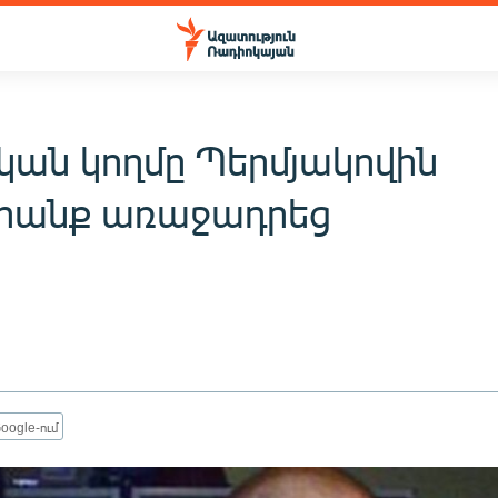
կան կողմը Պերմյակովին
րանք առաջադրեց
oogle-ում