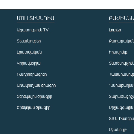
ՄՈՒԼՏԻՄԵԴԻԱ
ԲԱԺԻՆՆԵ
Ազատություն TV
Լուրեր
Տեսանյութեր
Քաղաքակա
Լրատվական
Իրավունք
Կիրակնօրյա
Տնտեսությու
Ռադիոծրագրեր
Հասարակութ
Առավոտյան ծրագիր
Ղարաբաղյան
Ցերեկային ծրագիր
Տարածաշրջ
Հայերեն
Երեկոյան ծրագիր
Միջազգային
English
ՏՏ և Ինտեր
Русский
Մշակույթ