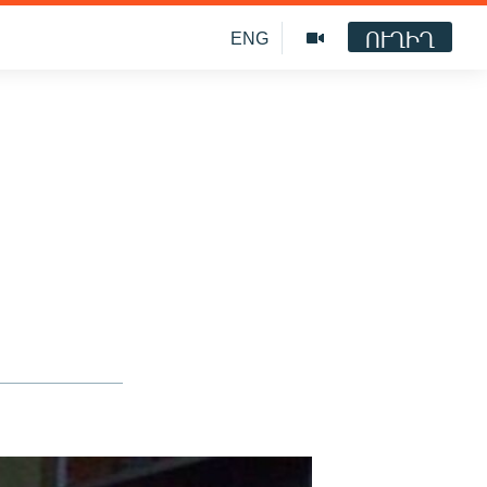
ՈՒՂԻՂ
ENG