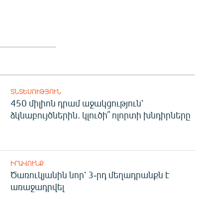
ՏՆՏԵՍՈՒԹՅՈՒՆ
450 միլիոն դրամ աջակցություն՝
ձկնաբույծներին. կլուծի՞ ոլորտի խնդիրները
ԻՐԱՎՈՒՆՔ
Ծառուկյանին նոր՝ 3-րդ մեղադրանքն է
առաջադրվել