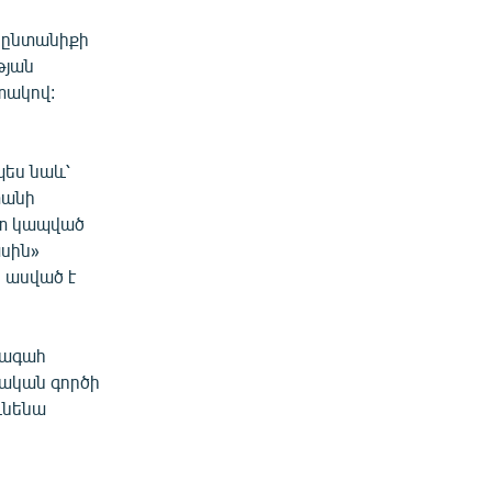
ի ընտանիքի
թյան
տակով:
ես նաև՝
տանի
ետ կապված
սին»
 ասված է
խագահ
եական գործի
ւնենա