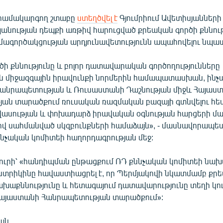
ր համակարգող շտաբը
ստեղծվել է
Գյումրիում Ավետիսյաններ
անության դեպքի առթիվ հարուցված քրեական գործի քննու
մագործակցության արդյունավետությունն ապահովելու նպա
ի քննությունը և բոլոր դատավարական գործողությունները
 միջազգային իրավունքի նորմերին համապատասխան, ինչպ
անրապետության և Ռուսաստանի Դաշնության միջև Հայաս
ան տարածքում ռուսական ռազմական բազայի գտնվելու հ
վասության և փոխադարձ իրավական օգնության հարցերի մա
վ սահմանված սկզբունքների համաձայն», - մասնավորապես
նչական կոմիտեի հաղորդագրության մեջ:
բյուրի՝ «հանդիպման ընթացքում ՌԴ քննչական կոմիտեի նա
ստրիկինը հավաստիացրել է, որ Պերմյակովի նկատմամբ քր
նախաքննությունը և հետագայում դատավարությունը տեղի կո
այաստանի Հանրապետության տարածքում»:
յան