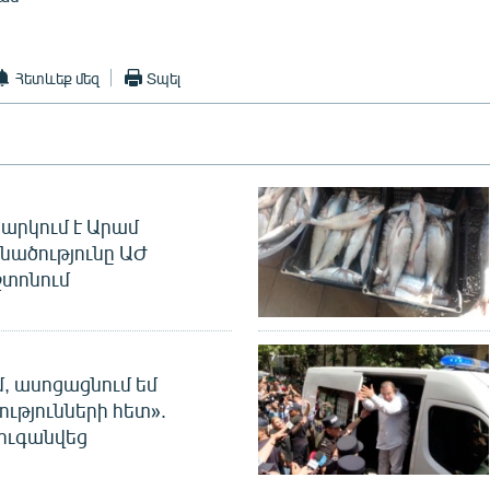
Հետևեք մեզ
Տպել
արկում է Արամ
նածությունը ԱԺ
տոնում
մ, ասոցացնում եմ
ությունների հետ».
ուգանվեց