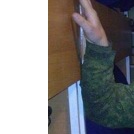
ՄԻՋԱԶԳԱՅԻՆ
ՄՇԱԿՈՒՅԹ
ՍՊՈՐՏ
ՄԵԿՆԱԲԱՆՈՒԹՅՈՒՆ
ՏՏ ԵՒ ԻՆՏԵՐՆԵՏ
ԿՈՐՈՆԱՎԻՐՈՒՍ
ԱՐԽԻՎ
ՏԵՍԱՆՅՈՒԹԵՐ
ԲԱՆԱՎԵՃ
ՁԳՏԵԼՈՎ ԼԱՎԱԳՈՒՅՆԻՆ
ՓՈԴՔԱՍԹ