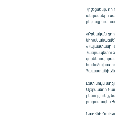
Հիշեցնենք, ո
անդամների սպ
ընթացքում հա
«Քրեական գործ
կիրականացվեն
«Հայաստանի Հ
Հանրապետությ
գործերով իրա
համաձայնագրո
Հայաստանի քն
Ըստ նույն աղ
Ալեքսանդր Բա
քննությունը, 
բացառապես Հ
Նարինե Ղալեչ