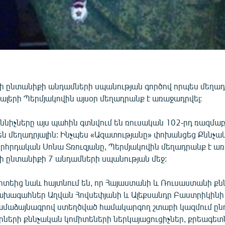
ի ընտանիքի անդամների սպանության գործով որպես մեղադ
ալերի Պերմյակովին այսօր մեղադրանք է առաջադրվել:
ննիչները այս պահին գտնվում են ռուսական 102-րդ ռազմաբ
են մեղադրյալին: Ինչպես «Ազատությանը» փոխանցեց Քննչա
հրդական Սոնա Տռուզյանը, Պերմյակովին մեղադրանք է առ
ի ընտանիքի 7 անդամների սպանության մեջ:
իտեից նաև հայտնում են, որ Հայաստանի և Ռուսաստանի ք
ախագահներ Աղվան Հովսեփյանի և Ալեքսանդր Բաստրիկինի
մաձայնագրով ստեղծված համակարգող շտաբի կազմում ընդ
կրների քննչական կոմիտեների ներկայացուցիչներ, քրեագետ