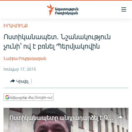
Մատչելիության
հղումներ
Անցնել
ԻՐԱՎՈՒՆՔ
հիմնական
ԱԶԱՏՈՒԹՅՈՒՆ TV
Ոստիկանապետ. Նշանակություն
բովանդակությանը
ՀԱՅԱՍՏԱՆ
Անցնել
չունի՝ ով է բռնել Պերմյակովին
հիմնական
ՔԱՂԱՔԱԿԱՆ
մենյուին
Նաիրա Բուլղադարյան
ԸՆՏՐՈՒԹՅՈՒՆՆԵՐ 2026
Որոնում
հունվար 17, 2015
ԻՐԱՎՈՒՆՔ
Կիսվել
ՀԱՍԱՐԱԿՈՒԹՅՈՒՆ
ՏՆՏԵՍՈՒԹՅՈՒՆ
Ավելացրեք մեզ Google-ում
ՂԱՐԱԲԱՂ
ՊԱՏԵՐԱԶՄԻ 6 ՇԱԲԱԹՆԵՐԸ
Ոստիկանապետը անդրադարձել է Գյումրու դեպքերին
ՏԱՐԱԾԱՇՐՋԱՆ