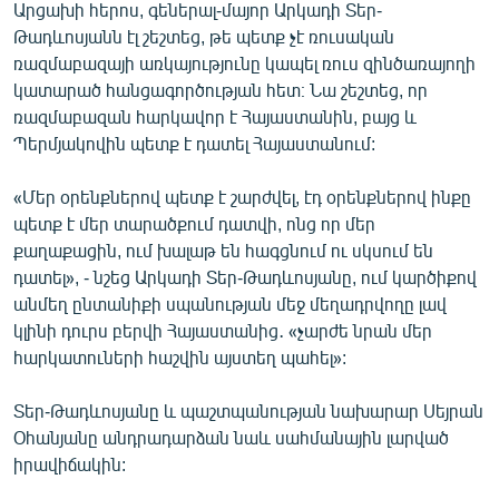
Արցախի հերոս, գեներալ-մայոր Արկադի Տեր-
Թադևոսյանն էլ շեշտեց, թե պետք չէ ռուսական
ռազմաբազայի առկայությունը կապել ռուս զինծառայողի
կատարած հանցագործության հետ։ Նա շեշտեց, որ
ռազմաբազան հարկավոր է Հայաստանին, բայց և
Պերմյակովին պետք է դատել Հայաստանում:
«Մեր օրենքներով պետք է շարժվել, էդ օրենքներով ինքը
պետք է մեր տարածքում դատվի, ոնց որ մեր
քաղաքացին, ում խալաթ են հագցնում ու սկսում են
դատել», - նշեց Արկադի Տեր-Թադևոսյանը, ում կարծիքով
անմեղ ընտանիքի սպանության մեջ մեղադրվողը լավ
կլինի դուրս բերվի Հայաստանից․ «չարժե նրան մեր
հարկատուների հաշվին այստեղ պահել»:
Տեր-Թադևոսյանը և պաշտպանության նախարար Սեյրան
Օհանյանը անդրադարձան նաև սահմանային լարված
իրավիճակին: