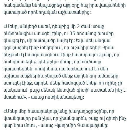
հանգամանք ներկայացրեց այդ օրը հայ իրավապահների
English
կատարած որոնողական աշխատանքից:
Русский
«Մենք, անկեղծ ասեմ, դեպքից մի 2 ժամ առաջ
ՀԵՏԵՎԵՔ ՄԵԶ
ինֆորմացիա ստացել էինք, ու 35 հոգանոց խումբը
գնացել էր, մի հատվածը նայել էր: Եվս մեկ անգամ
զգուշացրել էինք տեղերում, որ ուշադիր եղեք: Հիմա
ինչքան էլ հանգստացնում էինք հասարակությանը, որ
հանգիստ եղեք, զենք չկա մոտը, որ խուճապը
դադարեցնեն, որովհետև դա խանգարում էր մեր
«Ազատության» բոլոր կայքերը
աշխատանքներին, չնայած մենք արդեն զորամասերը
ստուգել էինք, արդեն մենք համոզված էինք, որ ոչինչ չի
պակասում, բայց մենակ Աստված գիտի՝ սատանան ինչ է
մտածում», - ասաց ոստիկանապետը:
«Մենք մեր հասարակությանը խաղաղեցրեցինք, որ
վտանգավոր բան չկա, որ չխանգարեն, բայց ով գիտի ինչ
կար նրա մոտ», - ասաց Վլադիմիր Գասպարյանը: