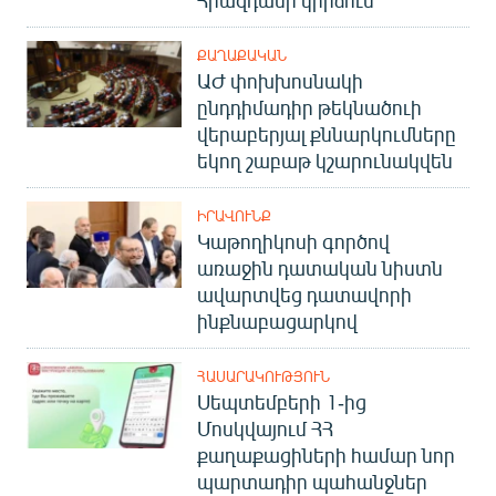
ՔԱՂԱՔԱԿԱՆ
ԱԺ փոխխոսնակի
ընդդիմադիր թեկնածուի
վերաբերյալ քննարկումները
եկող շաբաթ կշարունակվեն
ԻՐԱՎՈՒՆՔ
Կաթողիկոսի գործով
առաջին դատական նիստն
ավարտվեց դատավորի
ինքնաբացարկով
ՀԱՍԱՐԱԿՈՒԹՅՈՒՆ
Սեպտեմբերի 1-ից
Մոսկվայում ՀՀ
քաղաքացիների համար նոր
պարտադիր պահանջներ