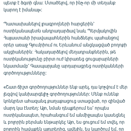
պետք է ձգտի գնա։ Մտածելով, որ ինչ-որ մի տեղանք
կարող է իմանալ»:
Պատասխանելով լրագրողների հարցերին՝
ոստիկանապետն անդրադարձավ նաև Պերմյակովին
Հայաստանի իրավապահներին հանձնելու պահանջով
օրեր առաջ Գյումրիում ու Երևանում անցկացված բողոքի
ակցիաներին։ Հակադարձելով մեղադրանքներին, թե
ոստիկանությունը բիրտ ուժ կիրառեց ցուցարարների
նկատմամբ՝ Գասպարյանը արդարացրեց ոստիկանների
գործողությունները:
«Շատ ճիշտ գործողություններ ենք արել, դա կոչվում է մեր
լեզվով կանխարգելիչ գործողություններ: Մենք ունենք
կոնկրետ ահազանգ քաղաքացուց ստացված, որ զինված
մարդ կա էնտեղ: Այո, նման դեպքերում ես՝ որպես
ոստիկանապետ, հրահանգում եմ անմիջապես կասեցնել
և բոլորին բերման ենթարկել: Այո, ես ցուցում եմ տվել, որ
բոլորին հավաքեն այդտեղից, ավելին, ես կարծում եմ, որ