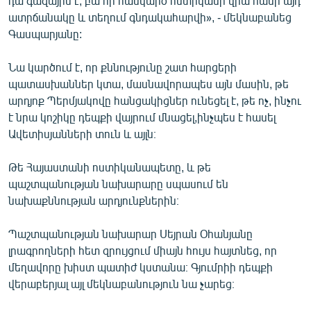
դա գազային է, բա որ հանկարծ ոստիկանի վրա հանի այդ
ատրճանակը և տեղում գնդակահարվի», - մեկնաբանեց
Գասպարյանը:
Նա կարծում է, որ քննությունը շատ հարցերի
պատասխաններ կտա, մասնավորապես այն մասին, թե
արդյոք Պերմյակովը հանցակիցներ ունեցել է, թե ոչ, ինչու
է նրա կոշիկը դեպքի վայրում մնացել,ինչպես է հասել
Ավետիսյանների տուն և այլն։
Թե Հայաստանի ոստիկանապետը, և թե
պաշտպանության նախարարը սպասում են
նախաքննության արդյունքներին։
Պաշտպանության նախարար Սեյրան Օհանյանը
լրագրողների հետ զրույցում միայն հույս հայտնեց, որ
մեղավորը խիստ պատիժ կստանա։ Գյումրիի դեպքի
վերաբերյալ այլ մեկնաբանություն նա չարեց։