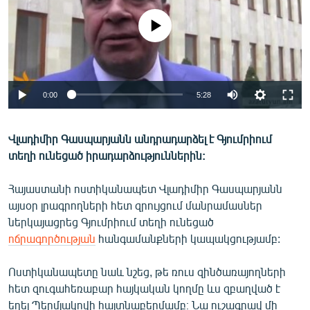
ՄԻՋԱԶԳԱՅԻՆ
No media source currently available
ՄՇԱԿՈՒՅԹ
ՍՊՈՐՏ
ՄԵԿՆԱԲԱՆՈՒԹՅՈՒՆ
0:00
5:28
ՏՏ ԵՒ ԻՆՏԵՐՆԵՏ
ԿՈՐՈՆԱՎԻՐՈՒՍ
Վլադիմիր Գասպարյանն անդրադարձել է Գյումրիում
տեղի ունեցած իրադարձություններին:
ԱՐԽԻՎ
ՏԵՍԱՆՅՈՒԹԵՐ
Հայաստանի ոստիկանապետ Վլադիմիր Գասպարյանն
այսօր լրագրողների հետ զրույցում մանրամասներ
ԲԱՆԱՎԵՃ
ներկայացրեց Գյումրիում տեղի ունեցած
ՁԳՏԵԼՈՎ ԼԱՎԱԳՈՒՅՆԻՆ
ոճրագործության
հանգամանքների կապակցությամբ:
ՓՈԴՔԱՍԹ
Ոստիկանապետը նաև նշեց, թե ռուս զինծառայողների
հետ զուգահեռաբար հայկական կողմը ևս զբաղված է
Հայերեն
եղել Պերմյակովի հայտնաբերմամբ։ Նա ուշագրավ մի