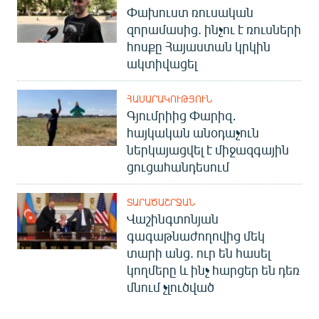
Փախուստ ռուսական
English
զորամասից. ինչու է ռուսների
Русский
հոսքը Հայաստան կրկին
ակտիվացել
ՀԵՏԵՎԵՔ ՄԵԶ
ՀԱՍԱՐԱԿՈՒԹՅՈՒՆ
Գյումրիից Փարիզ․
հայկական անօդաչուն
ներկայացվել է միջազգային
ցուցահանդեսում
«Ազատության» բոլոր կայքերը
ՏԱՐԱԾԱՇՐՋԱՆ
Վաշինգտոնյան
գագաթնաժողովից մեկ
տարի անց. ուր են հասել
կողմերը և ինչ հարցեր են դեռ
մնում չլուծված