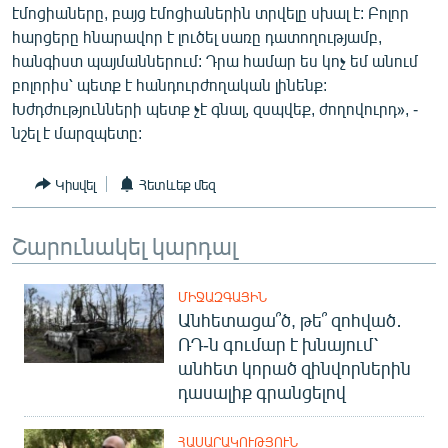
էմոցիաները, բայց էմոցիաներին տրվելը սխալ է: Բոլոր
ՄԻՋԱԶԳԱՅԻՆ
հարցերը հնարավոր է լուծել սառը դատողությամբ,
ՄՇԱԿՈՒՅԹ
հանգիստ պայմաններում: Դրա համար ես կոչ եմ անում
բոլորիս՝ պետք է հանդուրժողական լինենք:
ՍՊՈՐՏ
Խժդժությունների պետք չէ գնալ, զսպվեք, ժողովուրդ», -
ՄԵԿՆԱԲԱՆՈՒԹՅՈՒՆ
նշել է մարզպետը:
ՏՏ ԵՒ ԻՆՏԵՐՆԵՏ
Կիսվել
Հետևեք մեզ
ԿՈՐՈՆԱՎԻՐՈՒՍ
ԱՐԽԻՎ
Շարունակել կարդալ
ՏԵՍԱՆՅՈՒԹԵՐ
ՄԻՋԱԶԳԱՅԻՆ
ԲԱՆԱՎԵՃ
Անհետացա՞ծ, թե՞ զոհված․
ՁԳՏԵԼՈՎ ԼԱՎԱԳՈՒՅՆԻՆ
ՌԴ-ն գումար է խնայում՝
անհետ կորած զինվորներին
ՓՈԴՔԱՍԹ
դասալիք գրանցելով
Հայերեն
ՀԱՍԱՐԱԿՈՒԹՅՈՒՆ