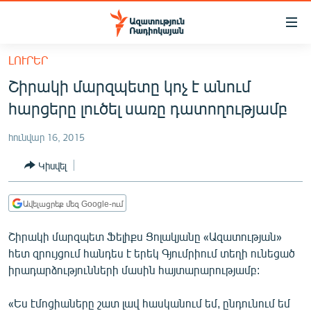
Մատչելիության
հղումներ
Անցնել
ԼՈՒՐԵՐ
հիմնական
ԱԶԱՏՈՒԹՅՈՒՆ TV
Շիրակի մարզպետը կոչ է անում
բովանդակությանը
ՀԱՅԱՍՏԱՆ
Անցնել
հարցերը լուծել սառը դատողությամբ
հիմնական
ՔԱՂԱՔԱԿԱՆ
մենյուին
հունվար 16, 2015
ԸՆՏՐՈՒԹՅՈՒՆՆԵՐ 2026
Որոնում
Կիսվել
ԻՐԱՎՈՒՆՔ
ՀԱՍԱՐԱԿՈՒԹՅՈՒՆ
Ավելացրեք մեզ Google-ում
ՏՆՏԵՍՈՒԹՅՈՒՆ
Շիրակի մարզպետ Ֆելիքս Ցոլակյանը «Ազատության»
ՂԱՐԱԲԱՂ
հետ զրույցում հանդես է երեկ Գյումրիում տեղի ունեցած
իրադարձությունների մասին հայտարարությամբ:
ՊԱՏԵՐԱԶՄԻ 6 ՇԱԲԱԹՆԵՐԸ
ՏԱՐԱԾԱՇՐՋԱՆ
«Ես էմոցիաները շատ լավ հասկանում եմ, ընդունում եմ