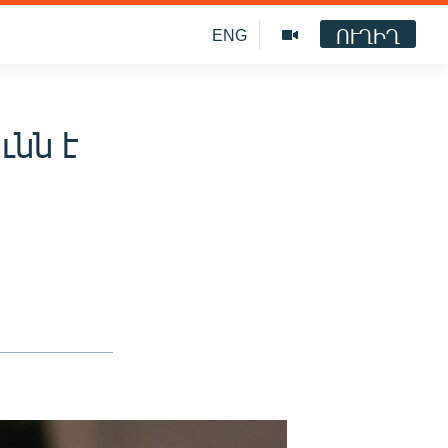
ՈՒՂԻՂ
ENG
ւնն է