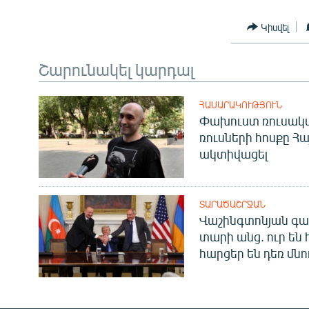
Կիսվել
Շարունակել կարդալ
ՀԱՍԱՐԱԿՈՒԹՅՈՒՆ
Փախուստ ռուսական
ռուսների հոսքը Հ
ակտիվացել
ՏԱՐԱԾԱՇՐՋԱՆ
Վաշինգտոնյան գա
տարի անց. ուր են 
հարցեր են դեռ մնո