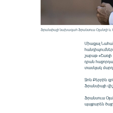
Ֆրանսիայի նախագահ Ֆրանսուա Օլանդի և ԱՄ
Միացյալ Նահա
հանդիպումների
շաբաթ «Շառլի
դրան հաջորդա
տասնյակ մարդ
Ջոն Քերրին գր
Ֆրանսիայի վի
Ֆրանսուա Օլա
պայքարեն ծայ