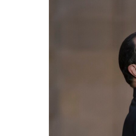
ՄԻՋԱԶԳԱՅԻՆ
ՄՇԱԿՈՒՅԹ
ՍՊՈՐՏ
ՄԵԿՆԱԲԱՆՈՒԹՅՈՒՆ
ՏՏ ԵՒ ԻՆՏԵՐՆԵՏ
ԿՈՐՈՆԱՎԻՐՈՒՍ
ԱՐԽԻՎ
ՏԵՍԱՆՅՈՒԹԵՐ
ԲԱՆԱՎԵՃ
ՁԳՏԵԼՈՎ ԼԱՎԱԳՈՒՅՆԻՆ
ՓՈԴՔԱՍԹ