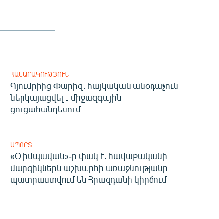
ՀԱՍԱՐԱԿՈՒԹՅՈՒՆ
Գյումրիից Փարիզ․ հայկական անօդաչուն
ներկայացվել է միջազգային
ցուցահանդեսում
ՍՊՈՐՏ
«Օլիմպավան»-ը փակ է. հավաքականի
մարզիկներն աշխարհի առաջնությանը
պատրաստվում են Հրազդանի կիրճում