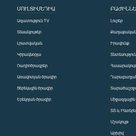
ՄՈՒԼՏԻՄԵԴԻԱ
ԲԱԺԻՆՆԵ
Ազատություն TV
Լուրեր
Տեսանյութեր
Քաղաքակա
Լրատվական
Իրավունք
Կիրակնօրյա
Տնտեսությու
Ռադիոծրագրեր
Հասարակութ
Առավոտյան ծրագիր
Ղարաբաղյան
Ցերեկային ծրագիր
Տարածաշրջ
Հայերեն
Երեկոյան ծրագիր
Միջազգային
English
ՏՏ և Ինտեր
Русский
Մշակույթ
ՀԵՏԵՎԵՔ ՄԵԶ
Արխիվ