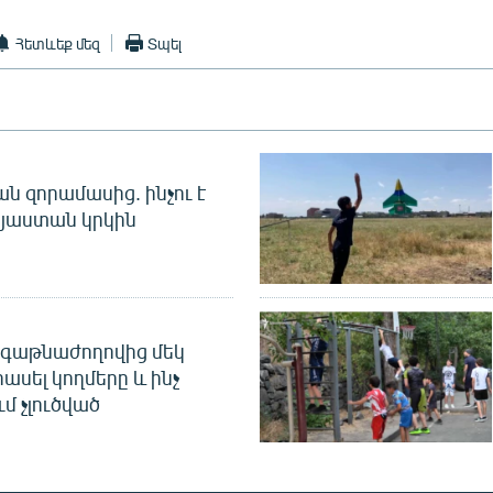
Հետևեք մեզ
Տպել
 զորամասից. ինչու է
այաստան կրկին
գաթնաժողովից մեկ
հասել կողմերը և ինչ
ւմ չլուծված