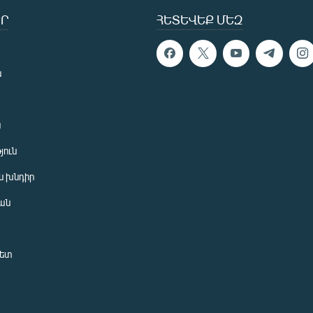
Ր
ՀԵՏԵՎԵՔ ՄԵԶ
ն
ն
յուն
 խնդիր
ան
նետ