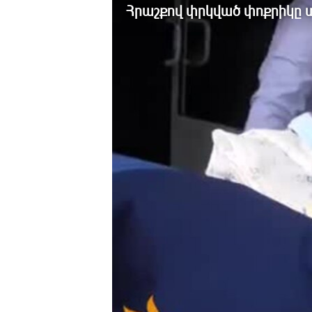
ՄԻՋԱԶԳԱՅԻՆ
Հրաշքով փրկված փոքրիկը տ
ՄՇԱԿՈՒՅԹ
ՍՊՈՐՏ
ՄԵԿՆԱԲԱՆՈՒԹՅՈՒՆ
ՏՏ ԵՒ ԻՆՏԵՐՆԵՏ
ԿՈՐՈՆԱՎԻՐՈՒՍ
ԱՐԽԻՎ
ՏԵՍԱՆՅՈՒԹԵՐ
ԲԱՆԱՎԵՃ
ՁԳՏԵԼՈՎ ԼԱՎԱԳՈՒՅՆԻՆ
ՓՈԴՔԱՍԹ