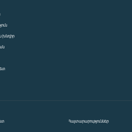
ն
յուն
 խնդիր
ան
նետ
ետ
Հայտարարություններ