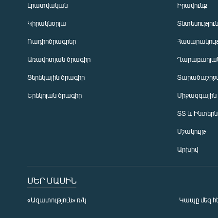
Լրատվական
Իրավունք
Կիրակնօրյա
Տնտեսությու
Ռադիոծրագրեր
Հասարակութ
Առավոտյան ծրագիր
Ղարաբաղյան
Ցերեկային ծրագիր
Տարածաշրջ
Հայերեն
Երեկոյան ծրագիր
Միջազգային
English
ՏՏ և Ինտեր
Русский
Մշակույթ
ՀԵՏԵՎԵՔ ՄԵԶ
Արխիվ
ՄԵՐ ՄԱՍԻՆ
«Ազատություն» ռ/կ
Կապը մեզ հ
«Ազատության» բոլոր կայքերը