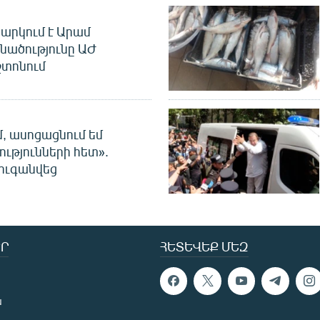
արկում է Արամ
նածությունը ԱԺ
տոնում
մ, ասոցացնում եմ
ությունների հետ».
ուգանվեց
Ր
ՀԵՏԵՎԵՔ ՄԵԶ
ն