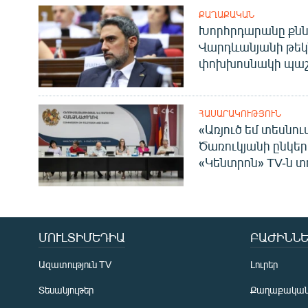
ՔԱՂԱՔԱԿԱՆ
Խորհրդարանը քնն
Վարդևանյանի թեկ
փոխխոսնակի պաշ
ՀԱՍԱՐԱԿՈՒԹՅՈՒՆ
«Առյուծ եմ տեսնու
Ծառուկյանի ընկեր
«Կենտրոն» TV-ն տ
ՄՈՒԼՏԻՄԵԴԻԱ
ԲԱԺԻՆՆԵ
Ազատություն TV
Լուրեր
Տեսանյութեր
Քաղաքակա