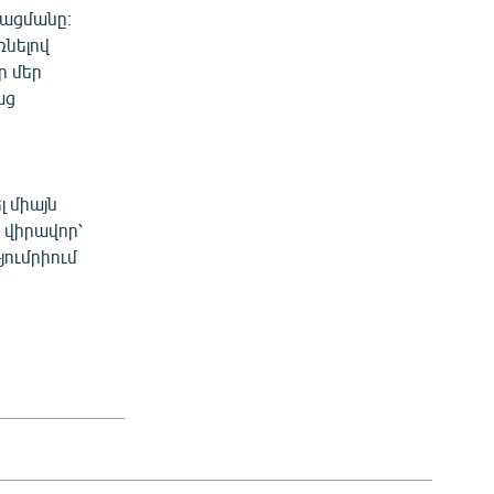
նացմանը։
ռնելով
ր մեր
աց
 միայն
 վիրավոր՝
յումրիում