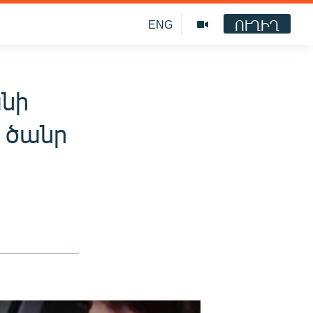
ՈՒՂԻՂ
ENG
անի
 ծանր