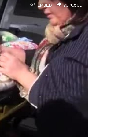
EMBED
ՏԱՐԱԾԵԼ