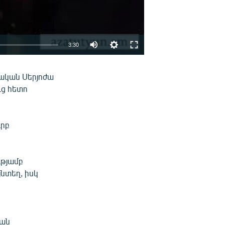
3:30
EMBED
ՏԱՐԱԾԵԼ
ական Սերյոժա
ւց հետո
ւրբ
ւթյամբ
յնտեղ, իսկ
կան