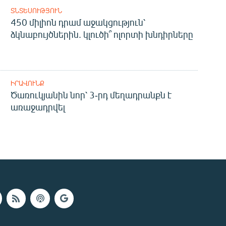
ՏՆՏԵՍՈՒԹՅՈՒՆ
450 միլիոն դրամ աջակցություն՝
ձկնաբույծներին. կլուծի՞ ոլորտի խնդիրները
ԻՐԱՎՈՒՆՔ
Ծառուկյանին նոր՝ 3-րդ մեղադրանքն է
առաջադրվել