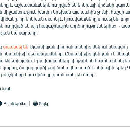
նները և աշխատանքներն ուղղված են երեխայի վիճակի կայու
միջամտություն խնդիր երեխան այս պահին չունի, հաշվի ա
վիճակը, որ երեխան տարել է, հյուսվածքները տուժել են, բոլո
ուղղված են այդ հակաշոկային գործողություններին», - աս
թյան նախարարը։
եկ
սպանվել են
Մյասնիկյան փողոցի տներից մեկում բնակվող
ի ընտանիքի վեց անդամները։ Ընտանիքից կենդանի է մնացել
ժա Ավետիսյանը։ Իրավապահները փոքրիկին հայտնաբերել են
մ կտրող, ծակող գործիքով ծանր վնասված: Երեխային երեկ Գ
 բժիշկները նրա վիճակը գնահատել են ծանր։
ւնյան
Հետևեք մեզ
Տպել