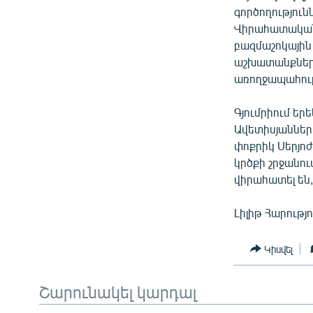
գործողությու
Վիրահատական 
բազմաշոկային 
աշխատանքներն 
առողջապահու
Գյումրիում եր
Ավետիսյաններ
փոքրիկ Սերյո
կրծքի շրջանու
վիրահատել են,
Լիլիթ Հարությո
Կիսվել
Շարունակել կարդալ