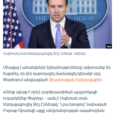
ՄԻՋԱԶԳԱՅԻՆ
ՄՇԱԿՈՒՅԹ
ՍՊՈՐՏ
ՄԵԿՆԱԲԱՆՈՒԹՅՈՒՆ
ՏՏ ԵՒ ԻՆՏԵՐՆԵՏ
ԿՈՐՈՆԱՎԻՐՈՒՍ
Սպիտակ տան ներկայացուցիչ Ջոշ Ըրնեսթ, արխիվ
ԱՐԽԻՎ
Միացյալ Նահանգների իշխանությունները ափսոսանք են
ՏԵՍԱՆՅՈՒԹԵՐ
հայտնել, որ չեն կարողացել մասնակցել կիրակի օրը
ԲԱՆԱՎԵՃ
Փարիզում անցկացված
միասնության հանրավաքին
։
ՁԳՏԵԼՈՎ ԼԱՎԱԳՈՒՅՆԻՆ
«Մենք պետք է որևէ բարձրաստիճան պաշտոնյայի
ՓՈԴՔԱՍԹ
ուղարկեինք Փարիզ», - ասել է Սպիտակ տան
ներկայացուցիչ Ջոշ Ըրնեսթը։ Նրա խոսքով՝ նախագահ
Բարաք Օբամայի այցը անվտանգության ապահովման
Հայերեն