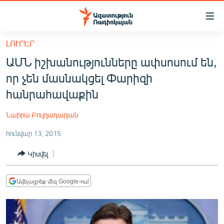
Մատչելիության
հղումներ
Անցնել
ԼՈՒՐԵՐ
հիմնական
ԱԶԱՏՈՒԹՅՈՒՆ TV
ԱՄՆ իշխանությունները ափսոսում են,
բովանդակությանը
ՀԱՅԱՍՏԱՆ
Անցնել
որ չեն մասնակցել Փարիզի
հիմնական
ՔԱՂԱՔԱԿԱՆ
հանրահավաքին
մենյուին
ԸՆՏՐՈՒԹՅՈՒՆՆԵՐ 2026
Որոնում
Նաիրա Բուլղադարյան
ԻՐԱՎՈՒՆՔ
հունվար 13, 2015
ՀԱՍԱՐԱԿՈՒԹՅՈՒՆ
Կիսվել
ՏՆՏԵՍՈՒԹՅՈՒՆ
ՂԱՐԱԲԱՂ
Ավելացրեք մեզ Google-ում
ՊԱՏԵՐԱԶՄԻ 6 ՇԱԲԱԹՆԵՐԸ
ՏԱՐԱԾԱՇՐՋԱՆ