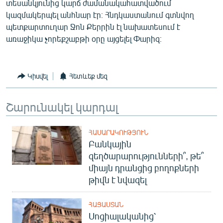
տեսանկյունից կարճ ժամանակահատվածում
English
կազմակերպել անհնար էր։ Հնդկաստանում գտնվող
պետքարտուղար Ջոն Քերրին էլ նախատեսում է
Русский
առաջիկա չորեքշաբթի օրը այցելել Փարիզ։
ՀԵՏԵՎԵՔ ՄԵԶ
Կիսվել
Հետևեք մեզ
Շարունակել կարդալ
«Ազատության» բոլոր կայքերը
ՀԱՍԱՐԱԿՈՒԹՅՈՒՆ
Բանկային
զեղծարարությունների՞, թե՞
միայն դրանցից բողոքների
թիվն է նվազել
ՀԱՅԱՍՏԱՆ
Սոցիալականից՝