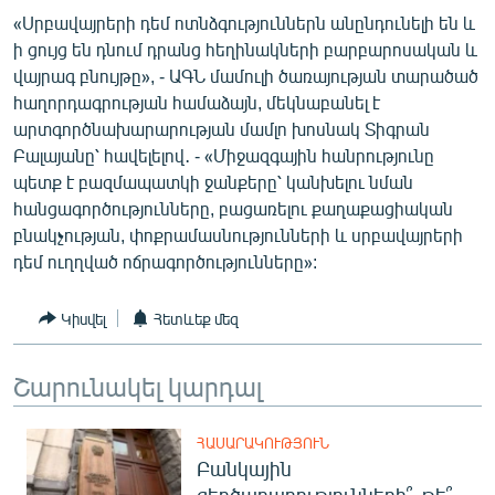
ՄԻՋԱԶԳԱՅԻՆ
«Սրբավայրերի դեմ ոտնձգություններն անընդունելի են և
ի ցույց են դնում դրանց հեղինակների բարբարոսական և
ՄՇԱԿՈՒՅԹ
վայրագ բնույթը», - ԱԳՆ մամուլի ծառայության տարածած
ՍՊՈՐՏ
հաղորդագրության համաձայն, մեկնաբանել է
արտգործնախարարության մամլո խոսնակ Տիգրան
ՄԵԿՆԱԲԱՆՈՒԹՅՈՒՆ
Բալայանը՝ հավելելով․ - «Միջազգային հանրությունը
ՏՏ ԵՒ ԻՆՏԵՐՆԵՏ
պետք է բազմապատկի ջանքերը՝ կանխելու նման
հանցագործությունները, բացառելու քաղաքացիական
ԿՈՐՈՆԱՎԻՐՈՒՍ
բնակչության, փոքրամասնությունների և սրբավայրերի
ԱՐԽԻՎ
դեմ ուղղված ոճրագործությունները»:
ՏԵՍԱՆՅՈՒԹԵՐ
Կիսվել
Հետևեք մեզ
ԲԱՆԱՎԵՃ
ՁԳՏԵԼՈՎ ԼԱՎԱԳՈՒՅՆԻՆ
Շարունակել կարդալ
ՓՈԴՔԱՍԹ
ՀԱՍԱՐԱԿՈՒԹՅՈՒՆ
Բանկային
Հայերեն