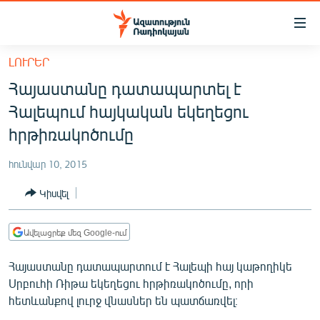
Մատչելիության
հղումներ
Անցնել
ԼՈՒՐԵՐ
հիմնական
ԱԶԱՏՈՒԹՅՈՒՆ TV
Հայաստանը դատապարտել է
բովանդակությանը
ՀԱՅԱՍՏԱՆ
Անցնել
Հալեպում հայկական եկեղեցու
հիմնական
ՔԱՂԱՔԱԿԱՆ
հրթիռակոծումը
մենյուին
ԸՆՏՐՈՒԹՅՈՒՆՆԵՐ 2026
Որոնում
հունվար 10, 2015
ԻՐԱՎՈՒՆՔ
Կիսվել
ՀԱՍԱՐԱԿՈՒԹՅՈՒՆ
ՏՆՏԵՍՈՒԹՅՈՒՆ
Ավելացրեք մեզ Google-ում
ՂԱՐԱԲԱՂ
Հայաստանը դատապարտում է Հալեպի հայ կաթողիկե
ՊԱՏԵՐԱԶՄԻ 6 ՇԱԲԱԹՆԵՐԸ
Սրբուհի Ռիթա եկեղեցու հրթիռակոծումը, որի
հետևանքով լուրջ վնասներ են պատճառվել։
ՏԱՐԱԾԱՇՐՋԱՆ