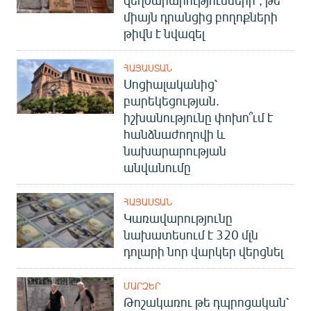
զեղծարարությունների՞, թե՞
English
միայն դրանցից բողոքների
թիվն է նվազել
Русский
ՀԱՅԱՍՏԱՆ
ՀԵՏԵՎԵՔ ՄԵԶ
Սոցիալականից՝
բարեկեցության.
իշխանությունը փոխո՞ւմ է
հանձնաժողովի և
նախարարության
անվանումը
«Ազատության» բոլոր կայքերը
ՀԱՅԱՍՏԱՆ
Կառավարությունը
նախատեսում է 320 մլն
դոլարի նոր վարկեր վերցնել
ՄԱՐԶԵՐ
Թոշակառու թե դպրոցական՝