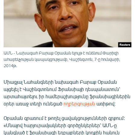
ՄԻՋԱԶԳԱՅԻՆ
ՄՇԱԿՈՒՅԹ
ՍՊՈՐՏ
ՄԵԿՆԱԲԱՆՈՒԹՅՈՒՆ
ՏՏ ԵՒ ԻՆՏԵՐՆԵՏ
ԱՄՆ - Նախագահ Բարաք Օբաման ելույթ է ունենում Փարիզի
ԿՈՐՈՆԱՎԻՐՈՒՍ
ահաբեկչության կապակցությամբ, Վաշինգտոն, 7-ը հունվարի,
2014թ․
ԱՐԽԻՎ
ՏԵՍԱՆՅՈՒԹԵՐ
Միացյալ Նահանգների նախագահ Բարաք Օբաման
այցելել է Վաշինգտոնում Ֆրանսիայի դեսպանատուն՝
ԲԱՆԱՎԵՃ
արտահայտելու իր համերաշխությունը ֆրանսիացիներին
ՁԳՏԵԼՈՎ ԼԱՎԱԳՈՒՅՆԻՆ
օրեր առաջ տեղի ունեցած
ողբերգության
առիթով։
ՓՈԴՔԱՍԹ
Օբաման գրառում է թողել ցավակցությունների գրքում:
«Մնալով հարյուրամյակների գործընկերներ՝ ԱՄՆ-ը
Հայերեն
կանգնած է ֆրանսիացի եղբայրների կողքին հանուն