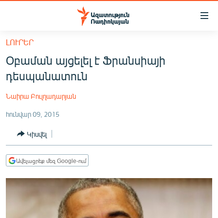
Մատչելիության
հղումներ
Անցնել
ԼՈՒՐԵՐ
հիմնական
ԱԶԱՏՈՒԹՅՈՒՆ TV
Օբաման այցելել է Ֆրանսիայի
բովանդակությանը
ՀԱՅԱՍՏԱՆ
Անցնել
դեսպանատուն
հիմնական
ՔԱՂԱՔԱԿԱՆ
մենյուին
Նաիրա Բուլղադարյան
ԸՆՏՐՈՒԹՅՈՒՆՆԵՐ 2026
Որոնում
հունվար 09, 2015
ԻՐԱՎՈՒՆՔ
Կիսվել
ՀԱՍԱՐԱԿՈՒԹՅՈՒՆ
ՏՆՏԵՍՈՒԹՅՈՒՆ
Ավելացրեք մեզ Google-ում
ՂԱՐԱԲԱՂ
ՊԱՏԵՐԱԶՄԻ 6 ՇԱԲԱԹՆԵՐԸ
ՏԱՐԱԾԱՇՐՋԱՆ