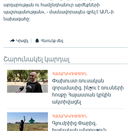
արդարության ու համընդհանուր արժեքների
English
պաշտպանության», - մասնավորապես գրել է ԱՄՆ-ի
Русский
նախագահը։
ՀԵՏԵՎԵՔ ՄԵԶ
Կիսվել
Հետևեք մեզ
Շարունակել կարդալ
«Ազատության» բոլոր կայքերը
ՀԱՍԱՐԱԿՈՒԹՅՈՒՆ
Փախուստ ռուսական
զորամասից. ինչու է ռուսների
հոսքը Հայաստան կրկին
ակտիվացել
ՀԱՍԱՐԱԿՈՒԹՅՈՒՆ
Գյումրիից Փարիզ․
հայկական անօդաչուն