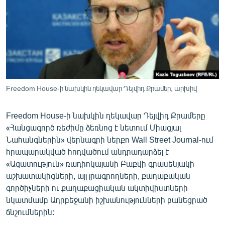
ՄԻՋԱԶԳԱՅԻՆ
ՄՇԱԿՈՒՅԹ
ՍՊՈՐՏ
ՄԵԿՆԱԲԱՆՈՒԹՅՈՒՆ
ՏՏ ԵՒ ԻՆՏԵՐՆԵՏ
Freedom House-ի նախկին ղեկավար Դեյվիդ Քրամեր, արխիվ
ԿՈՐՈՆԱՎԻՐՈՒՍ
Freedom House-ի նախկին ղեկավար Դեյվիդ Քրամերը
ԱՐԽԻՎ
«Հանցագործ ռեժիմը ձեռնոց է նետում Միացյալ
ՏԵՍԱՆՅՈՒԹԵՐ
Նահանգներին» վերնագրի ներքո Wall Street Journal-ում
հրապարակված հոդվածում անդրադարձել է
ԲԱՆԱՎԵՃ
«Ազատություն» ռադիոկայանի Բաքվի գրասենյակի
ՁԳՏԵԼՈՎ ԼԱՎԱԳՈՒՅՆԻՆ
աշխատակիցների, այլ լրագրողների, քաղաքական
գործիչների ու քաղաքացիական ակտիվիստների
ՓՈԴՔԱՍԹ
նկատմամբ Ադրբեջանի իշխանությունների բանեցրած
ճնշումներին:
Հայերեն