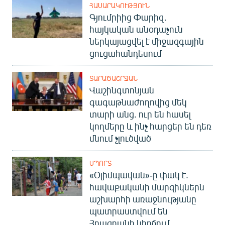
ՀԱՍԱՐԱԿՈՒԹՅՈՒՆ
Գյումրիից Փարիզ․
հայկական անօդաչուն
ներկայացվել է միջազգային
ցուցահանդեսում
ՏԱՐԱԾԱՇՐՋԱՆ
Վաշինգտոնյան
գագաթնաժողովից մեկ
տարի անց. ուր են հասել
կողմերը և ինչ հարցեր են դեռ
մնում չլուծված
ՍՊՈՐՏ
«Օլիմպավան»-ը փակ է.
հավաքականի մարզիկներն
աշխարհի առաջնությանը
պատրաստվում են
Հրազդանի կիրճում