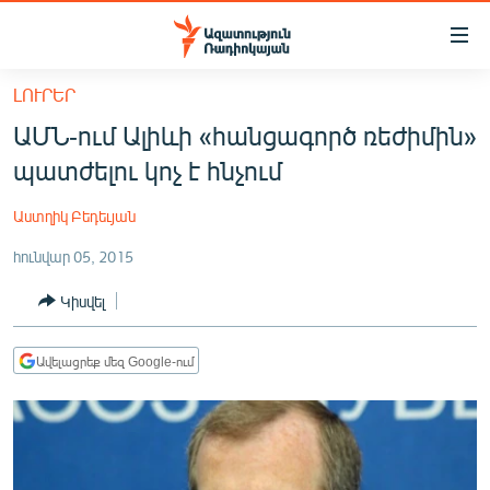
Մատչելիության
հղումներ
Անցնել
ԼՈՒՐԵՐ
հիմնական
ԱԶԱՏՈՒԹՅՈՒՆ TV
ԱՄՆ-ում Ալիևի «հանցագործ ռեժիմին»
բովանդակությանը
ՀԱՅԱՍՏԱՆ
Անցնել
պատժելու կոչ է հնչում
հիմնական
ՔԱՂԱՔԱԿԱՆ
մենյուին
Աստղիկ Բեդեւյան
ԸՆՏՐՈՒԹՅՈՒՆՆԵՐ 2026
Որոնում
հունվար 05, 2015
ԻՐԱՎՈՒՆՔ
Կիսվել
ՀԱՍԱՐԱԿՈՒԹՅՈՒՆ
ՏՆՏԵՍՈՒԹՅՈՒՆ
Ավելացրեք մեզ Google-ում
ՂԱՐԱԲԱՂ
ՊԱՏԵՐԱԶՄԻ 6 ՇԱԲԱԹՆԵՐԸ
ՏԱՐԱԾԱՇՐՋԱՆ