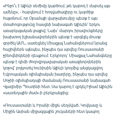
English
«Ինչո՞ւ է Ալիևի ռեժիմը կարծում, թե կարող է մարսել այս
ամենը», - հարցնում է հոդվածագիրը ու կարծիք
Русский
հայտնում, որ Օբամայի վարչախումբը պետք է այս
մտահոգությունը հասցնի նախագահ Ալիևին՝ երկու
ՀԵՏԵՎԵՔ ՄԵԶ
առարկայական քայլով: Նախ` մարդու իրավունքները
խախտող իշխանավորներին պետք է արգելել մուտք
գործել ԱՄՆ, սառեցնել Միացյալ Նահանգներում նրանց
հաշիվներն այնպես, ինչպես դա արվեց Ռուսաստանի
չինովնիկների դեպքում: Երկրորդ` Միացյալ Նահանգները
պետք է դիմի ժողովրդավարական առաջնորդներին
«Ազատության» բոլոր կայքերը
կոչով՝ բոյկոտել հունիսին Ալիևի կողմից անցկացվող
Եվրոպական օլիմպիական խաղերը, ինչպես դա արվեց
Սոչիի օլիմպիադայի ժամանակ Ռուսաստանի նախագահ
Վլադիմիր Պուտինի հետ: Սա կարող է զրկել Իլհամ Ալիևին
«աստեղային ժամ»-ի բերկրանքից:
«Ռուսաստանի և Իրանի միջև սեղմված, Կովկասը և
Միջին Ասիան միջազգային շուկաների հետ կապող