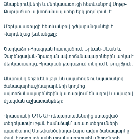
Ձնաբերուկների և մերկասառուցի հետևանքով Սոթք-
ՄԻՋԱԶԳԱՅԻՆ
Քարվաճառ ավտոճանապարհը երկկողմ փակ է:
ՄՇԱԿՈՒՅԹ
Մերկասառույցի հետևանքով դժվարանցանելի է
ՍՊՈՐՏ
Վարդենյաց լեռնանցքը:
ՄԵԿՆԱԲԱՆՈՒԹՅՈՒՆ
Ծաղկաձոր-Հրազդան հատվածում, Երևան-Սևան և
ՏՏ ԵՒ ԻՆՏԵՐՆԵՏ
Չարենցավան-Հրազդան ավտոճանապարհներին առկա է
ԿՈՐՈՆԱՎԻՐՈՒՍ
մերկասառույց, Հրազդան քաղաքում տեղում է թույլ ձյուն:
ԱՐԽԻՎ
Անվտանգ երթևեկությունն ապահովելու նպատակով
ՏԵՍԱՆՅՈՒԹԵՐ
ճանապարհաշինարարների կողմից
ավտոճանապարհներին կատարվում են աղով և ավազով
ԲԱՆԱՎԵՃ
մշակման աշխատանքներ:
ՁԳՏԵԼՈՎ ԼԱՎԱԳՈՒՅՆԻՆ
Վրաստանի ՆԳՆ ԱԻ դեպարտամենտից ստացված
ՓՈԴՔԱՍԹ
տեղեկատվության համաձայն` առատ տեղումների
պատճառով Ստեփանծմինդա-Լարս ավտոճանապարհը
Հայերեն
փակ է բոլոր տեսակի տրանսպորտային միջոցների