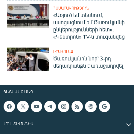
ՀԱՍԱՐԱԿՈՒԹՅՈՒՆ
«Առյուծ եմ տեսնում,
ասոցացնում եմ Ծառուկյանի
ընկերությունների հետ».
«Կենտրոն» TV-ն տուգանվեց
ԻՐԱՎՈՒՆՔ
Ծառուկյանին նոր՝ 3-րդ
մեղադրանքն է առաջադրվել
ՀԵՏԵՎԵՔ ՄԵԶ
ՄՈՒԼՏԻՄԵԴԻԱ