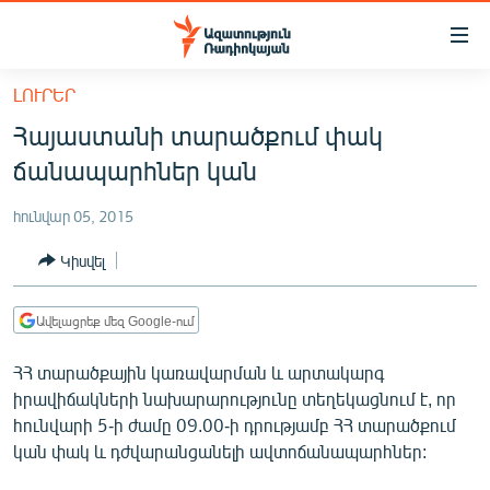
Մատչելիության
հղումներ
Անցնել
ԼՈՒՐԵՐ
հիմնական
ԱԶԱՏՈՒԹՅՈՒՆ TV
Հայաստանի տարածքում փակ
բովանդակությանը
ՀԱՅԱՍՏԱՆ
Անցնել
ճանապարհներ կան
հիմնական
ՔԱՂԱՔԱԿԱՆ
մենյուին
հունվար 05, 2015
ԸՆՏՐՈՒԹՅՈՒՆՆԵՐ 2026
Որոնում
Կիսվել
ԻՐԱՎՈՒՆՔ
ՀԱՍԱՐԱԿՈՒԹՅՈՒՆ
Ավելացրեք մեզ Google-ում
ՏՆՏԵՍՈՒԹՅՈՒՆ
ՀՀ տարածքային կառավարման և արտակարգ
ՂԱՐԱԲԱՂ
իրավիճակների նախարարությունը տեղեկացնում է, որ
հունվարի 5-ի ժամը 09.00-ի դրությամբ ՀՀ տարածքում
ՊԱՏԵՐԱԶՄԻ 6 ՇԱԲԱԹՆԵՐԸ
կան փակ և դժվարանցանելի ավտոճանապարհներ:
ՏԱՐԱԾԱՇՐՋԱՆ