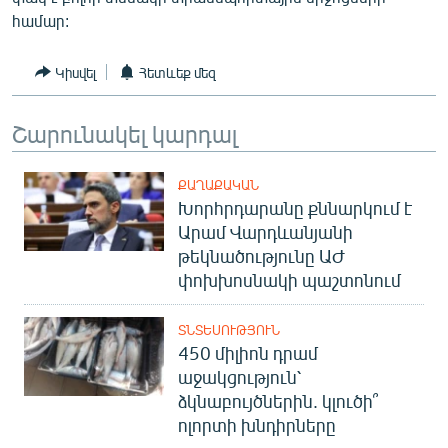
English
համար:
Русский
Կիսվել
Հետևեք մեզ
ՀԵՏԵՎԵՔ ՄԵԶ
Շարունակել կարդալ
ՔԱՂԱՔԱԿԱՆ
Խորհրդարանը քննարկում է
Արամ Վարդևանյանի
«Ազատության» բոլոր կայքերը
թեկնածությունը ԱԺ
փոխխոսնակի պաշտոնում
ՏՆՏԵՍՈՒԹՅՈՒՆ
450 միլիոն դրամ
աջակցություն՝
ձկնաբույծներին. կլուծի՞
ոլորտի խնդիրները