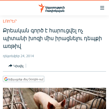
Մատչելիության
հղումներ
Անցնել
ԼՈՒՐԵՐ
հիմնական
ԱԶԱՏՈՒԹՅՈՒՆ TV
Քրեական գործ է հարուցվել ոչ
բովանդակությանը
ՀԱՅԱՍՏԱՆ
Անցնել
պիտանի խոզի միս իրացնելու դեպքի
հիմնական
ՔԱՂԱՔԱԿԱՆ
առթիվ
մենյուին
ԸՆՏՐՈՒԹՅՈՒՆՆԵՐ 2026
Որոնում
դեկտեմբեր 24, 2014
ԻՐԱՎՈՒՆՔ
Կիսվել
ՀԱՍԱՐԱԿՈՒԹՅՈՒՆ
ՏՆՏԵՍՈՒԹՅՈՒՆ
Ավելացրեք մեզ Google-ում
ՂԱՐԱԲԱՂ
ՊԱՏԵՐԱԶՄԻ 6 ՇԱԲԱԹՆԵՐԸ
ՏԱՐԱԾԱՇՐՋԱՆ