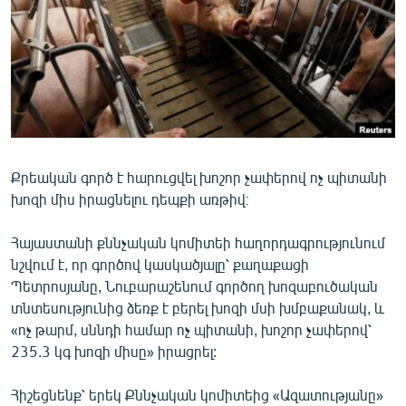
ՄԻՋԱԶԳԱՅԻՆ
ՄՇԱԿՈՒՅԹ
ՍՊՈՐՏ
ՄԵԿՆԱԲԱՆՈՒԹՅՈՒՆ
ՏՏ ԵՒ ԻՆՏԵՐՆԵՏ
Քրեական գործ է հարուցվել խոշոր չափերով ոչ պիտանի
ԿՈՐՈՆԱՎԻՐՈՒՍ
խոզի միս իրացնելու դեպքի առթիվ։
ԱՐԽԻՎ
Հայաստանի քննչական կոմիտեի հաղորդագրությունում
ՏԵՍԱՆՅՈՒԹԵՐ
նշվում է, որ գործով կասկածյալը՝ քաղաքացի
ԲԱՆԱՎԵՃ
Պետրոսյանը, Նուբարաշենում գործող խոզաբուծական
տնտեսությունից ձեռք է բերել խոզի մսի խմբաքանակ, և
ՁԳՏԵԼՈՎ ԼԱՎԱԳՈՒՅՆԻՆ
«ոչ թարմ, սննդի համար ոչ պիտանի, խոշոր չափերով՝
ՓՈԴՔԱՍԹ
235.3 կգ խոզի միսը» իրացրել:
Հայերեն
Հիշեցնենք՝ երեկ Քննչական կոմիտեից «Ազատությանը»