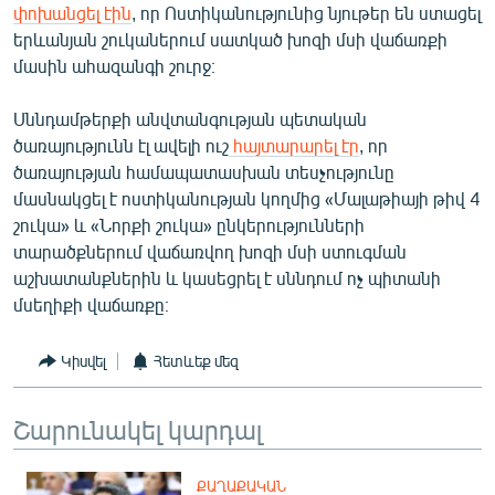
փոխանցել էին
, որ Ոստիկանությունից նյութեր են ստացել
English
երևանյան շուկաներում սատկած խոզի մսի վաճառքի
Русский
մասին ահազանգի շուրջ։
Սննդամթերքի անվտանգության պետական
ՀԵՏԵՎԵՔ ՄԵԶ
ծառայությունն էլ ավելի ուշ
հայտարարել էր
, որ
ծառայության համապատասխան տեսչությունը
մասնակցել է ոստիկանության կողմից «Մալաթիայի թիվ 4
շուկա» և «Նորքի շուկա» ընկերությունների
տարածքներում վաճառվող խոզի մսի ստուգման
«Ազատության» բոլոր կայքերը
աշխատանքներին և կասեցրել է սննդում ոչ պիտանի
մսեղիքի վաճառքը։
Կիսվել
Հետևեք մեզ
Շարունակել կարդալ
ՔԱՂԱՔԱԿԱՆ