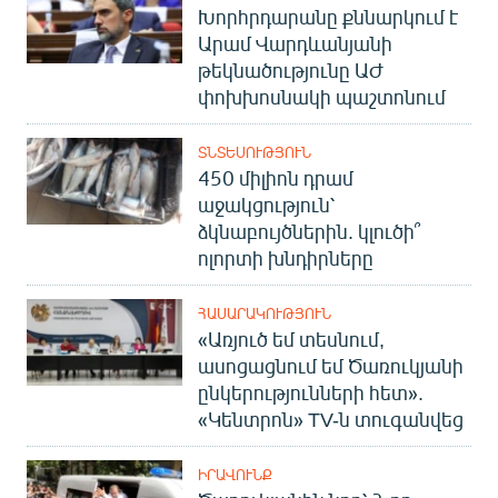
Խորհրդարանը քննարկում է
Արամ Վարդևանյանի
թեկնածությունը ԱԺ
փոխխոսնակի պաշտոնում
ՏՆՏԵՍՈՒԹՅՈՒՆ
450 միլիոն դրամ
աջակցություն՝
ձկնաբույծներին. կլուծի՞
ոլորտի խնդիրները
ՀԱՍԱՐԱԿՈՒԹՅՈՒՆ
«Առյուծ եմ տեսնում,
ասոցացնում եմ Ծառուկյանի
ընկերությունների հետ».
«Կենտրոն» TV-ն տուգանվեց
ԻՐԱՎՈՒՆՔ