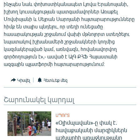
ինչպես նաև փոխոստիկանապետ Լյովա Երանոսյանի,
English
իշխող կուսակցության պատգամավորներ Առաքել
Русский
Մովսիսյանի և Սեյրան Սարոյանի հայտարարությունները
հիմք են տալիս պնդելու, որ տեղի ունեցածը
հասարակության շրջանում վախի մթնոլորտ ստեղծելու
ՀԵՏԵՎԵՔ ՄԵԶ
նպատակով իշխանամերձ շրջանակների կողմից
կազմակերպված կամ, առնվազն, հովանավորվող
գործողություն է»,- ասված է ԱլԳ ՔՀՖ Հայաստանի
ազգային պլատֆորմի հայտարարությունում։
«Ազատության» բոլոր կայքերը
Կիսվել
Հետևեք մեզ
Շարունակել կարդալ
ՍՊՈՐՏ
«Օլիմպավան»-ը փակ է.
հավաքականի մարզիկներն
աշխարհի առաջնությանը