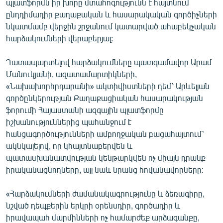
պլատֆորմն իր խորը մտահոգությունն է հայտնում
ՄԻՋԱԶԳԱՅԻՆ
ընդդիմադիր քաղաքական և հասարակական գործիչների
նկատմամբ վերջին շրջանում կատարված ահաբեկչական
ՄՇԱԿՈՒՅԹ
հարձակումների վերաբերյալ:
ՍՊՈՐՏ
Դատապարտելով հարձակումները պատգամավոր Արամ
ՄԵԿՆԱԲԱՆՈՒԹՅՈՒՆ
Մանուկյանի, ազատամարտիկների,
ՏՏ ԵՒ ԻՆՏԵՐՆԵՏ
«Նախախորհրդարանի» ակտիվիստների դեմ՝ Արևելյան
գործընկերության Քաղաքացիական հասարակության
ԿՈՐՈՆԱՎԻՐՈՒՍ
ֆորումի Հայաստանի ազգային պլատֆորմը
ԱՐԽԻՎ
իշխանություններից պահանջում է
հանցագործությունների ամբողջական բացահայտում՝
ՏԵՍԱՆՅՈՒԹԵՐ
ակնկալելով, որ կհայտնաբերվեն և
ԲԱՆԱՎԵՃ
պատասխանատվության կենթարկվեն ոչ միայն դրանք
իրականացնողները, այլ նաև նրանց հովանավորները։
ՁԳՏԵԼՈՎ ԼԱՎԱԳՈՒՅՆԻՆ
ՓՈԴՔԱՍԹ
«Հարձակումների ժամանակագրությունը և ձեռագիրը,
նշված դեպքերին երկրի օրենսդիր, գործադիր և
Հայերեն
իրավապահ մարմինների ոչ համարժեք արձագանքը,