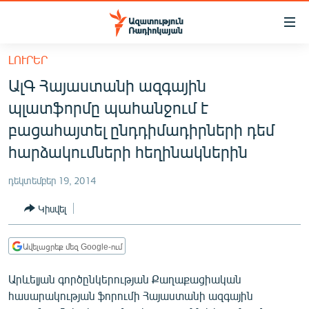
Մատչելիության
հղումներ
Անցնել
ԼՈՒՐԵՐ
հիմնական
ԱԶԱՏՈՒԹՅՈՒՆ TV
ԱլԳ Հայաստանի ազգային
բովանդակությանը
ՀԱՅԱՍՏԱՆ
Անցնել
պլատֆորմը պահանջում է
հիմնական
ՔԱՂԱՔԱԿԱՆ
բացահայտել ընդդիմադիրների դեմ
մենյուին
ԸՆՏՐՈՒԹՅՈՒՆՆԵՐ 2026
հարձակումների հեղինակներին
Որոնում
ԻՐԱՎՈՒՆՔ
դեկտեմբեր 19, 2014
ՀԱՍԱՐԱԿՈՒԹՅՈՒՆ
Կիսվել
ՏՆՏԵՍՈՒԹՅՈՒՆ
ՂԱՐԱԲԱՂ
Ավելացրեք մեզ Google-ում
ՊԱՏԵՐԱԶՄԻ 6 ՇԱԲԱԹՆԵՐԸ
Արևելյան գործընկերության Քաղաքացիական
հասարակության ֆորումի Հայաստանի ազգային
ՏԱՐԱԾԱՇՐՋԱՆ