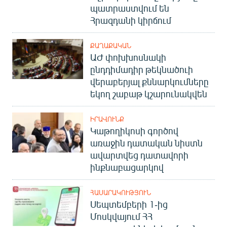
պատրաստվում են
Հրազդանի կիրճում
ՔԱՂԱՔԱԿԱՆ
ԱԺ փոխխոսնակի
ընդդիմադիր թեկնածուի
վերաբերյալ քննարկումները
եկող շաբաթ կշարունակվեն
ԻՐԱՎՈՒՆՔ
Կաթողիկոսի գործով
առաջին դատական նիստն
ավարտվեց դատավորի
ինքնաբացարկով
ՀԱՍԱՐԱԿՈՒԹՅՈՒՆ
Սեպտեմբերի 1-ից
Մոսկվայում ՀՀ