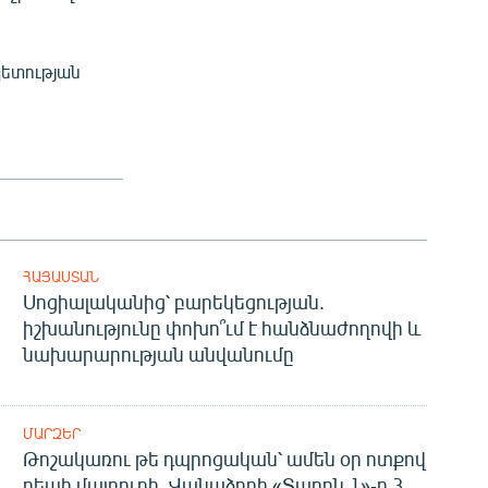
պետության
ՀԱՅԱՍՏԱՆ
Սոցիալականից՝ բարեկեցության.
իշխանությունը փոխո՞ւմ է հանձնաժողովի և
նախարարության անվանումը
ՄԱՐԶԵՐ
Թոշակառու թե դպրոցական՝ ամեն օր ոտքով
դեպի մայրուղի. Վանաձորի «Տարոն 1»-ը 3