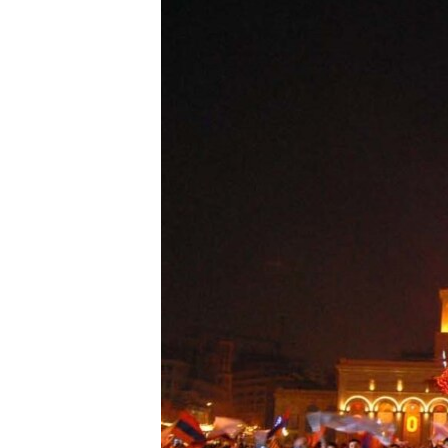
ՄԻՋԱԶԳԱՅԻՆ
ՄՇԱԿՈՒՅԹ
ՍՊՈՐՏ
ՄԵԿՆԱԲԱՆՈՒԹՅՈՒՆ
ՏՏ ԵՒ ԻՆՏԵՐՆԵՏ
ԿՈՐՈՆԱՎԻՐՈՒՍ
ԱՐԽԻՎ
ՏԵՍԱՆՅՈՒԹԵՐ
ԲԱՆԱՎԵՃ
ՁԳՏԵԼՈՎ ԼԱՎԱԳՈՒՅՆԻՆ
ՓՈԴՔԱՍԹ