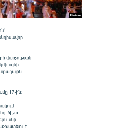
ին՝
անդիսավոր
ի վարչության
 կմիացնի
ստրադային
ամը 17-ին։
րակում
նց. ճիշտ
 Երևանի
աշխատելու է