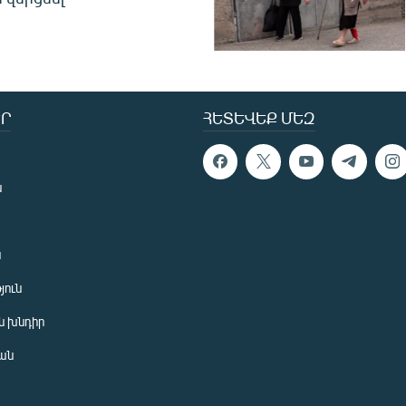
Ր
ՀԵՏԵՎԵՔ ՄԵԶ
ն
ն
յուն
 խնդիր
ան