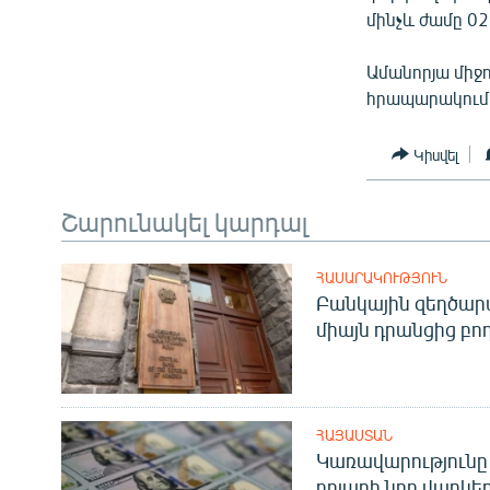
մինչև ժամը 02
Ամանորյա միջ
հրապարակում՝
Կիսվել
Շարունակել կարդալ
ՀԱՍԱՐԱԿՈՒԹՅՈՒՆ
Բանկային զեղծարա
միայն դրանցից բող
ՀԱՅԱՍՏԱՆ
Կառավարությունը 
դոլարի նոր վարկեր