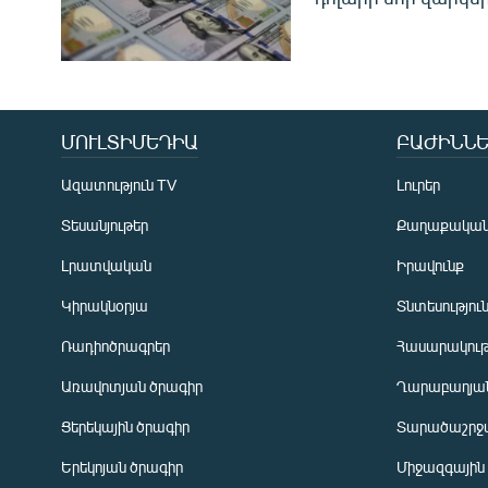
ՄՈՒԼՏԻՄԵԴԻԱ
ԲԱԺԻՆՆԵ
Ազատություն TV
Լուրեր
Տեսանյութեր
Քաղաքակա
Լրատվական
Իրավունք
Կիրակնօրյա
Տնտեսությու
Ռադիոծրագրեր
Հասարակութ
Առավոտյան ծրագիր
Ղարաբաղյան
Ցերեկային ծրագիր
Տարածաշրջ
Հայերեն
Երեկոյան ծրագիր
Միջազգային
English