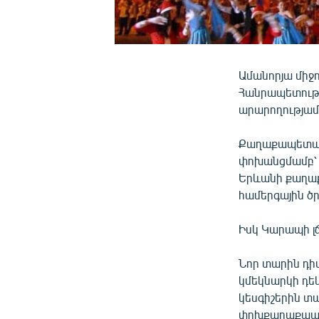
Ամանորյա միջո
Հանրապետությ
արարողությամ
Քաղաքապետար
փոխանցմամբ՝ 
Երևանի քաղաք
համերգային ծր
Իսկ Կարապի լճ
Նոր տարին դի
կմեկնարկի դեկ
կեսգիշերին տ
փոխքաղաքապետ