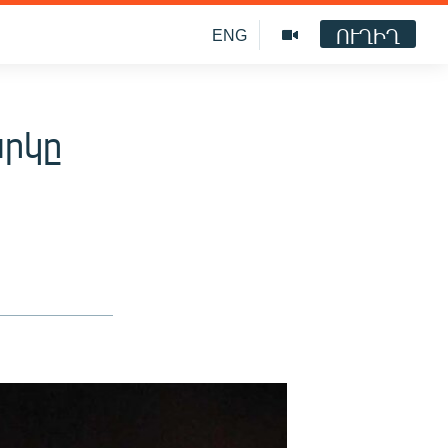
ՈՒՂԻՂ
ENG
արկը