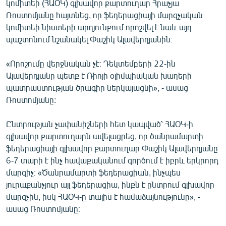
կոմիտեի (ՀԱՕԿ) գլխավոր քարտուղար Հրաչյա
English
Ռոստոմյանը հայտնեց, որ ֆեդերացիայի մարզչական
կոմիտեի նիստերի արդյունքում որոշվել է նաև այդ
Русский
պաշտոնում նշանակել Փաշիկ Ալավերդյանին։
ՀԵՏԵՎԵՔ ՄԵԶ
«Որոշումը վերջնական չէ։ Դեկտեմբերի 22-ին
Ալավերդյանը պետք է Ռիոյի օլիմպիական խաղերի
պատրաստության ծրագիր ներկայացնի», - ասաց
Ռոստոմյանը:
«Ազատության» բոլոր կայքերը
Ընտրության չափանիշների հետ կապված՝ ՀԱՕԿ-ի
գլխավոր քարտուղարն ավելացրեց, որ ծանրամարտի
ֆեդերացիայի գլխավոր քարտուղար Փաշիկ Ալավերդյանը
6-7 տարի է ինչ հավաքականում գործում է իբրև երկրորդ
մարզիչ։ «Ծանրամարտի ֆեդերացիան, ինչպես
յուրաքանչյուր այլ ֆեդերացիա, ինքն է ընտրում գլխավոր
մարզչին, իսկ ՀԱՕԿ-ը տալիս է համաձայնությունը», -
ասաց Ռոստոմյանը։