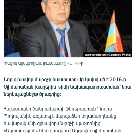
ՄԻՋԱԶԳԱՅԻՆ
ՄՇԱԿՈՒՅԹ
ՍՊՈՐՏ
ՄԵԿՆԱԲԱՆՈՒԹՅՈՒՆ
ՏՏ ԵՒ ԻՆՏԵՐՆԵՏ
ԿՈՐՈՆԱՎԻՐՈՒՍ
Փաշիկ Ալավերդյան, լուսանկարը՝ «Ա1+»-ի
ԱՐԽԻՎ
Նոր գլխավոր մարզչի հաստատումը կախված է 2016-ի
ՏԵՍԱՆՅՈՒԹԵՐ
Օլիմպիական խաղերին թիմի նախապատրաստման՝ նրա
ԲԱՆԱՎԵՃ
ներկայացնելիք ծրագրից:
ՁԳՏԵԼՈՎ ԼԱՎԱԳՈՒՅՆԻՆ
Հայաստանի ծանրամարտի ֆեդերացիան Պողոս
ՓՈԴՔԱՍԹ
Պողոսյանին ազատել է մարզաձևի տղամարդկանց
հավաքականի գլխավոր մարզչի պաշտոնից։
«Ազատության» հետ զրույցում Ազգային օլիմպիական
Հայերեն