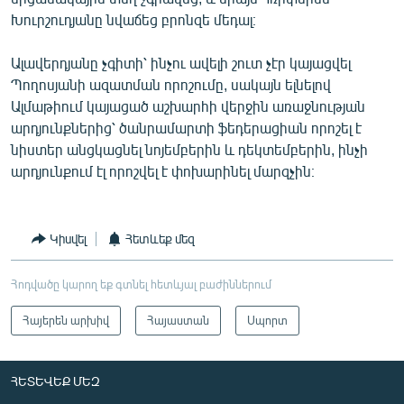
Խուրշուդյանը նվաճեց բրոնզե մեդալ։
Ալավերդյանը չգիտի՝ ինչու ավելի շուտ չէր կայացվել
Պողոսյանի ազատման որոշումը, սակայն ելնելով
Ալմաթիում կայացած աշխարհի վերջին առաջնության
արդյունքներից՝ ծանրամարտի ֆեդերացիան որոշել է
նիստեր անցկացնել նոյեմբերին և դեկտեմբերին, ինչի
արդյունքում էլ որոշվել է փոխարինել մարզչին։
Կիսվել
Հետևեք մեզ
Հոդվածը կարող եք գտնել հետևյալ բաժիններում
Հայերեն արխիվ
Հայաստան
Սպորտ
ՀԵՏԵՎԵՔ ՄԵԶ