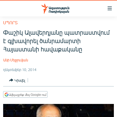
Մատչելիության
հղումներ
Անցնել
ՍՊՈՐՏ
հիմնական
ԱԶԱՏՈՒԹՅՈՒՆ TV
Փաշիկ Ալավերդյանը պատրաստվում
բովանդակությանը
ՀԱՅԱՍՏԱՆ
Անցնել
է գլխավորել ծանրամարտի
հիմնական
ՔԱՂԱՔԱԿԱՆ
Հայաստանի հավաքականը
մենյուին
ԸՆՏՐՈՒԹՅՈՒՆՆԵՐ 2026
Որոնում
Անի Մեջլումյան
ԻՐԱՎՈՒՆՔ
դեկտեմբեր 10, 2014
ՀԱՍԱՐԱԿՈՒԹՅՈՒՆ
Կիսվել
ՏՆՏԵՍՈՒԹՅՈՒՆ
ՂԱՐԱԲԱՂ
Ավելացրեք մեզ Google-ում
ՊԱՏԵՐԱԶՄԻ 6 ՇԱԲԱԹՆԵՐԸ
ՏԱՐԱԾԱՇՐՋԱՆ