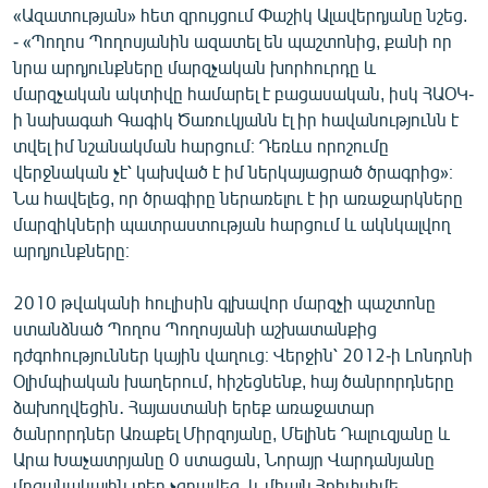
«Ազատության» հետ զրույցում Փաշիկ Ալավերդյանը նշեց.
- «Պողոս Պողոսյանին ազատել են պաշտոնից, քանի որ
նրա արդյունքները մարզչական խորհուրդը և
մարզչական ակտիվը համարել է բացասական, իսկ ՀԱՕԿ-
ի նախագահ Գագիկ Ծառուկյանն էլ իր հավանությունն է
տվել իմ նշանակման հարցում։ Դեռևս որոշումը
վերջնական չէ՝ կախված է իմ ներկայացրած ծրագրից»։
Նա հավելեց, որ ծրագիրը ներառելու է իր առաջարկները
մարզիկների պատրաստության հարցում և ակնկալվող
արդյունքները։
2010 թվականի հուլիսին գլխավոր մարզչի պաշտոնը
ստանձնած Պողոս Պողոսյանի աշխատանքից
դժգոհություններ կային վաղուց։ Վերջին՝ 2012-ի Լոնդոնի
Օլիմպիական խաղերում, հիշեցնենք, հայ ծանրորդները
ձախողվեցին․ Հայաստանի երեք առաջատար
ծանրորդներ Առաքել Միրզոյանը, Մելինե Դալուզյանը և
Արա Խաչատրյանը 0 ստացան, Նորայր Վարդանյանը
մրցանակային տեղ չգրավեց, և միայն Հռիփսիմե