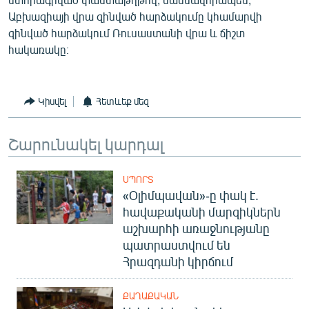
English
Աբխազիայի վրա զինված հարձակումը կհամարվի
զինված հարձակում Ռուսաստանի վրա և ճիշտ
Русский
հակառակը։
ՀԵՏԵՎԵՔ ՄԵԶ
Կիսվել
Հետևեք մեզ
Շարունակել կարդալ
«Ազատության» բոլոր կայքերը
ՍՊՈՐՏ
«Օլիմպավան»-ը փակ է.
հավաքականի մարզիկներն
աշխարհի առաջնությանը
պատրաստվում են
Հրազդանի կիրճում
ՔԱՂԱՔԱԿԱՆ