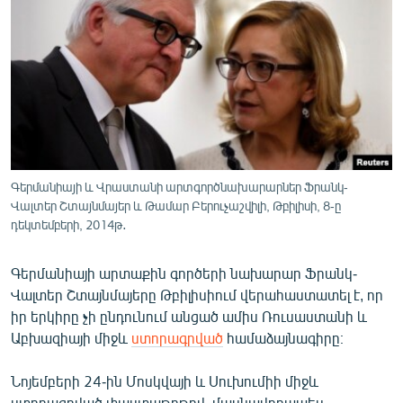
ՄԻՋԱԶԳԱՅԻՆ
ՄՇԱԿՈՒՅԹ
ՍՊՈՐՏ
ՄԵԿՆԱԲԱՆՈՒԹՅՈՒՆ
ՏՏ ԵՒ ԻՆՏԵՐՆԵՏ
ԿՈՐՈՆԱՎԻՐՈՒՍ
Գերմանիայի և Վրաստանի արտգործնախարարներ Ֆրանկ-
Վալտեր Շտայնմայեր և Թամար Բերուչաշվիլի, Թբիլիսի, 8-ը
ԱՐԽԻՎ
դեկտեմբերի, 2014թ․
ՏԵՍԱՆՅՈՒԹԵՐ
Գերմանիայի արտաքին գործերի նախարար Ֆրանկ-
ԲԱՆԱՎԵՃ
Վալտեր Շտայնմայերը Թբիլիսիում վերահաստատել է, որ
ՁԳՏԵԼՈՎ ԼԱՎԱԳՈՒՅՆԻՆ
իր երկիրը չի ընդունում անցած ամիս Ռուսաստանի և
Աբխազիայի միջև
ստորագրված
համաձայնագիրը։
ՓՈԴՔԱՍԹ
Նոյեմբերի 24-ին Մոսկվայի և Սուխումիի միջև
Հայերեն
ստորագրված փաստաթղթով, մասնավորապես,