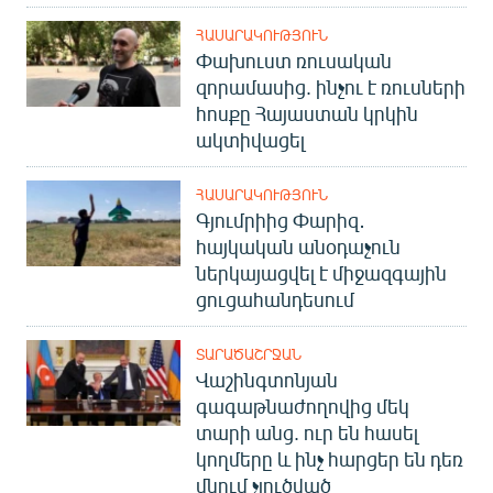
ՀԱՍԱՐԱԿՈՒԹՅՈՒՆ
Փախուստ ռուսական
զորամասից. ինչու է ռուսների
հոսքը Հայաստան կրկին
ակտիվացել
ՀԱՍԱՐԱԿՈՒԹՅՈՒՆ
Գյումրիից Փարիզ․
հայկական անօդաչուն
ներկայացվել է միջազգային
ցուցահանդեսում
ՏԱՐԱԾԱՇՐՋԱՆ
Վաշինգտոնյան
գագաթնաժողովից մեկ
տարի անց. ուր են հասել
կողմերը և ինչ հարցեր են դեռ
մնում չլուծված