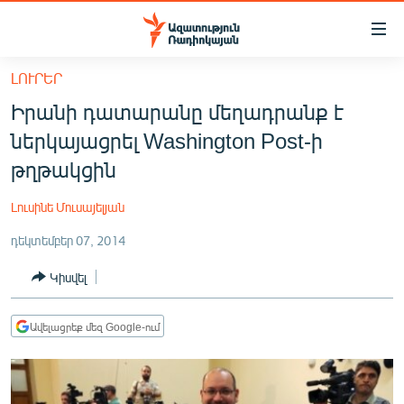
Մատչելիության
հղումներ
Անցնել
ԼՈՒՐԵՐ
հիմնական
ԱԶԱՏՈՒԹՅՈՒՆ TV
Իրանի դատարանը մեղադրանք է
բովանդակությանը
ՀԱՅԱՍՏԱՆ
Անցնել
ներկայացրել Washington Post-ի
հիմնական
ՔԱՂԱՔԱԿԱՆ
թղթակցին
մենյուին
ԸՆՏՐՈՒԹՅՈՒՆՆԵՐ 2026
Որոնում
Լուսինե Մուսայելյան
ԻՐԱՎՈՒՆՔ
դեկտեմբեր 07, 2014
ՀԱՍԱՐԱԿՈՒԹՅՈՒՆ
Կիսվել
ՏՆՏԵՍՈՒԹՅՈՒՆ
ՂԱՐԱԲԱՂ
Ավելացրեք մեզ Google-ում
ՊԱՏԵՐԱԶՄԻ 6 ՇԱԲԱԹՆԵՐԸ
ՏԱՐԱԾԱՇՐՋԱՆ