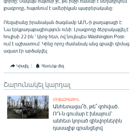
գործը: Սակայն հայտնի չէ, թե ինչի համար է մեղադրվում
English
լրագրողը, հայտնում է ամերիկյան պարբերականը։
Русский
Ռեզաիանը իրանական ծագմամբ ԱՄՆ-ի քաղաքացի է։
Նա երկքաղաքացիություն ունի։ Լրագրողը ձերբակալվել է
ՀԵՏԵՎԵՔ ՄԵԶ
հուլիսի 22-ին ՝ կնոջ հետ, ով նույնպես Washington Post-
ում է աշխատում։ Կինը որոշ ժամանակ անց գրավի դիմաց
ազատ էր արձակվել։
Կիսվել
Հետևեք մեզ
«Ազատության» բոլոր կայքերը
Շարունակել կարդալ
ՄԻՋԱԶԳԱՅԻՆ
Անհետացա՞ծ, թե՞ զոհված․
ՌԴ-ն գումար է խնայում՝
անհետ կորած զինվորներին
դասալիք գրանցելով