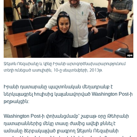
ՄԻՋԱԶԳԱՅԻՆ
ՄՇԱԿՈՒՅԹ
ՍՊՈՐՏ
ՄԵԿՆԱԲԱՆՈՒԹՅՈՒՆ
ՏՏ ԵՒ ԻՆՏԵՐՆԵՏ
ԿՈՐՈՆԱՎԻՐՈՒՍ
Ջեյսոն Ռեզաիանը և կինը Իրանի արտգործնախարարությունում
տեղի ունեցած ասուլիսին, 10-ը սեպտեմբերի, 2013թ.
ԱՐԽԻՎ
ՏԵՍԱՆՅՈՒԹԵՐ
Իրանի դատարանը պաշտոնական մեղադրանք է
ԲԱՆԱՎԵՃ
ներկայացրել հուլիսից կալանավորված Washington Post-ի
թղթակցին։
ՁԳՏԵԼՈՎ ԼԱՎԱԳՈՒՅՆԻՆ
ՓՈԴՔԱՍԹ
Washington Post-ի փոխանցմամբ՝ շաբաթ օրը Թեհրանի
դատարաններից մեկը տասը ժամից ավելի քննել է
ամռանը ձերբակալված լրագրող Ջեյսոն Ռեզաիանի
Հայերեն